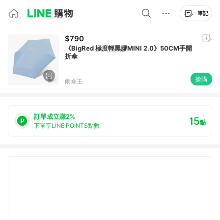
筆記
$790
《BigRed 極度輕黑膠MINI 2.0》50CM手開
折傘
搶購
雨傘王
訂單成立賺2%
15
點
下單享LINE POINTS點數