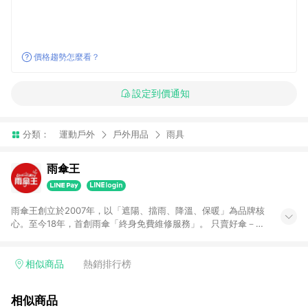
價格趨勢怎麼看？
設定到價通知
分類：
運動戶外
戶外用品
雨具
雨傘王
雨傘王創立於2007年，以「遮陽、擋雨、降溫、保暖」為品牌核
心。至今18年，首創雨傘「終身免費維修服務」。 只賣好傘－針
對台灣多變氣候設計多樣傘款，從傘骨到傘布皆嚴格把關，堅持
最高品質。 終身維修理念－不僅提升傘具品質與維修能量，也有
效減少廢傘，實踐環境友善。 超值無維修理念－以高CP值為核
相似商品
熱銷排行榜
心，即使超值價格，也能享有「雨傘王」的專業品質。 全台服務
網絡－一次購買，享有全台35家實體門市的終身服務支持。 品牌
相似商品
核心精神：遮陽、擋雨、降溫、保暖-陪伴你安心度過酷熱、降雨