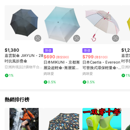
與四季變化，對抗暖化帶來的極端氣候！
$1,380
$1,
降價
降價
嘉雲製傘 JIAYUN - 28
嘉雲製
$690
$799
(降$590)
(降$100)
吋抗風折疊傘
吋手
日本MIKUNI - 京都漸
日本Caetla - Evereon
亞洲跨境設計購物平台
亞洲
層染超輕傘-漸層紫
可替換式環保輕量傘-
Pinkoi
Pinko
色、漸層水藍、漸層鵝
組合派對-灰粉
媽咪愛
媽咪愛
1%
1
黃-重量：135g. 傘
0.5%
0.5%
面：89CM 傘柄：50C
M
熱銷排行榜