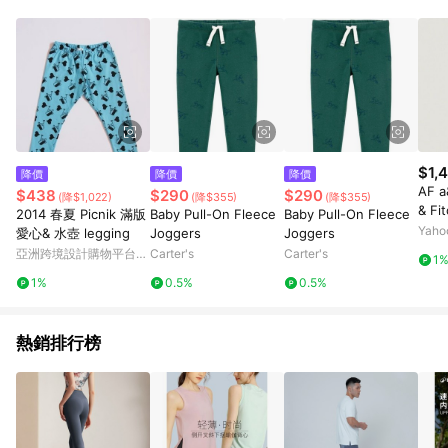
Android v4.6.0 / iOS v4.1.5 以上才具贈點資格。 7. 點數將於出
貨後 45 天後發送。 8. 群眾募資商品，禮物卡，開館保證金，補
運費，攤位費等不具贈點資格。 9. LINE 購物站上之商品規格、
顏色、價位、贈品如與 Pinkoi 商品資訊頁及購物車不符，以
Pinkoi 購物商品資訊頁及購物車標示為準。 10. 點數紅包使用規
則請以點數紅包活動說明為準。 11. 若於 LINE 購物前往 Pinkoi
頁面後才首次下載 Pinkoi APP 並完成訂單，不符合導購資格；承
上，首次下載 Pinkoi APP 後，需透過 LINE 購物前往 Pinkoi 頁
面，方享導購資格。
$1,
降價
降價
降價
AF a
$438
$290
$290
(降$1,022)
(降$355)
(降$355)
& F
2014 春夏 Picnik 滿版
Baby Pull-On Fleece
Baby Pull-On Fleece
048
Yah
愛心& 水壺 legging
Joggers
Joggers
亞洲跨境設計購物平台
Carter's
Carter's
1
Pinkoi
1%
0.5%
0.5%
熱銷排行榜