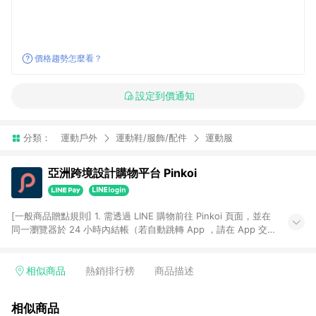
價格趨勢怎麼看？
設定到價通知
分類：
運動戶外
運動鞋/服飾/配件
運動服
亞洲跨境設計購物平台 Pinkoi
[一般商品贈點規則] 1. 需透過 LINE 購物前往 Pinkoi 頁面，並在
同一瀏覽器於 24 小時內結帳（若自動跳轉 App ，請在 App 交
易），才具點數回饋資格。 2. 點數回饋計算將扣除訂單金額中的
運費與金流手續費與手動輸入之優惠碼折扣。 3. LINE 購物點數
回饋訂單不得享有 Pinkoi 站方優惠，例如首購優惠，P coins，
相似商品
熱銷排行榜
商品描述
全站(不包含手動輸入之優惠碼)。 4. 透過 LINE 購物連結到
Pinkoi 以外之網站購買之商品不具贈點資格。 5. 取消訂單或退貨
相似商品
行為，不具贈點資格，部分退款不在此限。 6. APP 請更新至