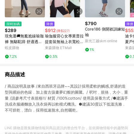
$790
限時加碼
降價
降價
Core186 側開衩訓練短
$289
$912
$55
(降$227)
袖
現免運🚚無尷尬線瑜珈
瑜伽服背心女專業普拉
迪卡
新光三越skm online
褲 無駱駝蹄 舒適透氣
提套裝無袖上衣寬松運
夏戶
超彈性 運動長褲 瑜珈
動罩衫健身服跑步秋冬
透氣
蝦皮購物
東森購物 ETMall
東森購
1%
運動褲 瑜珈褲 顯長腿
2
7.2%
0.5%
0.
提臀褲 瑜珈 重訓 有氧
商品描述
/ 商品說明及故事 /來自西班牙品牌~~其設計採用柔軟的觸感,舒適的造
型與繽紛的色綵﹐加上復古扱畫夢幻般的圖騰。/ 呎吋﹑規挌﹑大小﹑重
量 /請參考尺寸表規格!!/ 材質 /100%cotton/ 使用及保養方式 /●建議手
洗或衣服繙麵放入洗衣袋再以軟模式機洗。●建議30度以下低溫洗滌﹐
不可烘乾﹑漂白﹐採用低速脫水,自然曬乾。
LINE 購物是匯集購物情報與商品資訊的整合性平台，並依購物情報中的趨勢與
風格做合作網路商家的延伸商品推薦，商品資料更新會有時間差，請務必點擊