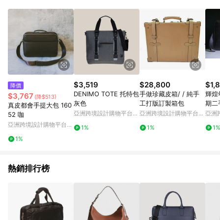
Android v4.6.0 / iOS v4.1.5 以上才具贈點資格。 7. 點數將於出
貨後 45 天後發送。 8. 群眾募資商品，禮物卡，開館保證金，補
運費，攤位費等不具贈點資格。 9. LINE 購物站上之商品規格、
顏色、價位、贈品如與 Pinkoi 商品資訊頁及購物車不符，以
Pinkoi 購物商品資訊頁及購物車標示為準。 10. 點數紅包使用規
則請以點數紅包活動說明為準。 11. 若於 LINE 購物前往 Pinkoi
頁面後才首次下載 Pinkoi APP 並完成訂單，不符合導購資格；承
上，首次下載 Pinkoi APP 後，需透過 LINE 購物前往 Pinkoi 頁
面，方享導購資格。
$3,519
$28,800
$1,
降價
DENIMO TOTE 托特包
手做珍藏皮箱/ / 純手
輝煌年
$3,767
(降$513)
灰色
工打版訂製箱包
期二
真皮都會手提大包 160
拿包
亞洲跨境設計購物平台
亞洲跨境設計購物平台
亞洲
52 咖
Pinkoi
Pinkoi
Pinko
亞洲跨境設計購物平台
1%
1%
1
Pinkoi
1%
熱銷排行榜