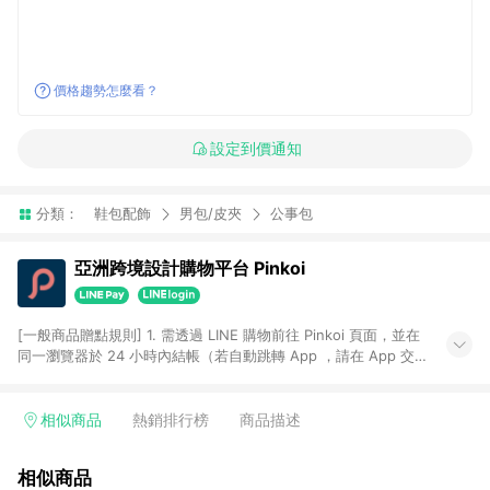
價格趨勢怎麼看？
設定到價通知
分類：
鞋包配飾
男包/皮夾
公事包
亞洲跨境設計購物平台 Pinkoi
[一般商品贈點規則] 1. 需透過 LINE 購物前往 Pinkoi 頁面，並在
同一瀏覽器於 24 小時內結帳（若自動跳轉 App ，請在 App 交
易），才具點數回饋資格。 2. 點數回饋計算將扣除訂單金額中的
運費與金流手續費與手動輸入之優惠碼折扣。 3. LINE 購物點數
回饋訂單不得享有 Pinkoi 站方優惠，例如首購優惠，P coins，
相似商品
熱銷排行榜
商品描述
全站(不包含手動輸入之優惠碼)。 4. 透過 LINE 購物連結到
Pinkoi 以外之網站購買之商品不具贈點資格。 5. 取消訂單或退貨
相似商品
行為，不具贈點資格，部分退款不在此限。 6. APP 請更新至