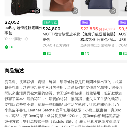
$2,052
限時加碼
降價
降價
eeBag 超優超輕電腦公
$24,800
$22,865
$9,
(降$4,035)
事包
MOTT 復古摯愛皮革郵
【免費升級送禮包裝】
AUS
Yahoo購物中心
差包
格瑞克-E 公事包-深藍/
URE
BF573-65-DB
COACH 官方網站
亞洲跨境設計購物平台
COA
1%
Pinkoi
8%
1%
8
商品描述
從選料、皮革裁切、處理、縫製、細節修飾都是用時間堆積出來的，根基
越是扎實，越經得起長年累月的使用，這是我們想要傳達的精神，很長時
間以來生活用品被大量的劣質、偷工減料所佔據，雖然堪用，但卻默默的
影響了基本生活的認知，生活變的將就、無所謂，也失去了生活的軌跡，
要找回這些並不難，多花一些時間拾回生活的軌跡，從現在開始吧！///
小島皮革書包 Leather Satchel皮革包規格版型：小島二版書包：寬38c
m．高28．深10cm背帶：斜背長度85-120cm、寬3cm內部無隔間設計
製作方式：雙針馬鞍式手縫（Saddle Stitch）義大利真皮皮革皮革厚度