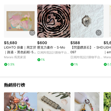
Android v4.6.0 / iOS v4.1.5 以上才具贈點資格。 7. 點數將於出
貨後 45 天後發送。 8. 群眾募資商品，禮物卡，開館保證金，補
運費，攤位費等不具贈點資格。 9. LINE 購物站上之商品規格、
顏色、價位、贈品如與 Pinkoi 商品資訊頁及購物車不符，以
Pinkoi 購物商品資訊頁及購物車標示為準。 10. 點數紅包使用規
則請以點數紅包活動說明為準。 11. 若於 LINE 購物前往 Pinkoi
頁面後才首次下載 Pinkoi APP 並完成訂單，不符合導購資格；承
上，首次下載 Pinkoi APP 後，需透過 LINE 購物前往 Pinkoi 頁
面，方享導購資格。
$5,680
$600
$588
$5,
LIGHTO 掛畫｜周芷羿
壓克力畫作 - S-Mo
【閃靈鑽原石】 - SHD
LIG
｜路過 - 黑色鋁框-50
097
｜emp
亞洲跨境設計購物平台
x 70 cm
原木色
Pinkoi
Marais 瑪黑家居
亞洲跨境設計購物平台
Mar
1%
m
Pinkoi
0.5%
1%
0.
熱銷排行榜