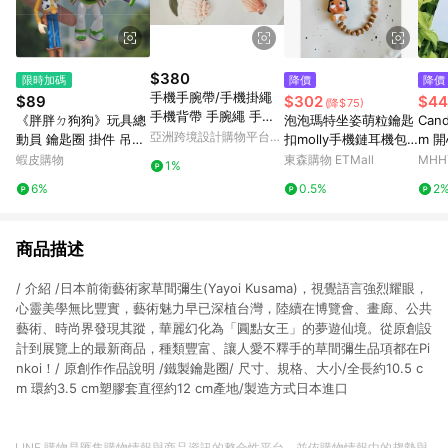
$380
限時加碼
降價
降價
手機手腕帶/手機掛繩
$89
$302
$44
(降$75)
手機背帶 手腕繩 手機
《胖胖ㄉ狗狗》玩具總
泡泡瑪特坐姿萌粒鑰匙
Cand
繩 背繩 吊飾 吊繩
亞洲跨境設計購物平台
動員 鑰匙圈 掛件 吊飾
扣molly手機鏈耳機包
m 
Pinkoi
胡迪 巴斯光年 叉奇 抱
包汽車掛件可愛小禮物
蝦皮購物
東森購物 ETMall
MH
1%
抱龍 收藏 玩具
6%
0.5%
2
商品描述
/ 介紹 /日本前衛藝術家草間彌生(Yayoi Kusama)，視覺語言強烈耀眼，
心靈美學無比豐實，藝術魅力早已深植台灣，陸續在博覽會、畫廊、公共
藝術、時尚界發現其蹤，華麗幻化為「圓點女王」的夢遊仙境。從原創設
計到展覽上的最新商品，種類豐富、讓人愛不釋手的草間彌生品項都在Pi
nkoi！/ 原創作作品說明 /鐵製鑰匙圈/ 尺寸、規格、大小/全長約10.5 c
m 環約3.5 cm塑膠套直徑約12 cm產地/製造方式日本進口
LINE 購物是匯集購物情報與商品資訊的整合性平台，並依購物情報中的趨勢與