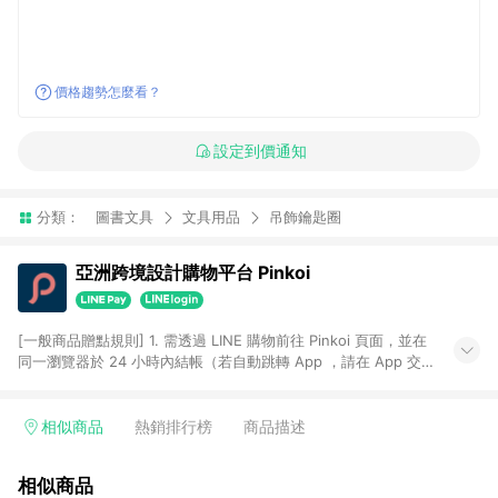
價格趨勢怎麼看？
設定到價通知
分類：
圖書文具
文具用品
吊飾鑰匙圈
亞洲跨境設計購物平台 Pinkoi
[一般商品贈點規則] 1. 需透過 LINE 購物前往 Pinkoi 頁面，並在
同一瀏覽器於 24 小時內結帳（若自動跳轉 App ，請在 App 交
易），才具點數回饋資格。 2. 點數回饋計算將扣除訂單金額中的
運費與金流手續費與手動輸入之優惠碼折扣。 3. LINE 購物點數
回饋訂單不得享有 Pinkoi 站方優惠，例如首購優惠，P coins，
相似商品
熱銷排行榜
商品描述
全站(不包含手動輸入之優惠碼)。 4. 透過 LINE 購物連結到
Pinkoi 以外之網站購買之商品不具贈點資格。 5. 取消訂單或退貨
相似商品
行為，不具贈點資格，部分退款不在此限。 6. APP 請更新至