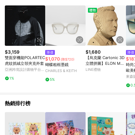
Android v4.6.0 / iOS v4.1.5 以上才具贈點資格。 7. 點數將於出
貨後 45 天後發送。 8. 群眾募資商品，禮物卡，開館保證金，補
運費，攤位費等不具贈點資格。 9. LINE 購物站上之商品規格、
顏色、價位、贈品如與 Pinkoi 商品資訊頁及購物車不符，以
Pinkoi 購物商品資訊頁及購物車標示為準。 10. 點數紅包使用規
則請以點數紅包活動說明為準。 11. 若於 LINE 購物前往 Pinkoi
頁面後才首次下載 Pinkoi APP 並完成訂單，不符合導購資格；承
上，首次下載 Pinkoi APP 後，需透過 LINE 購物前往 Pinkoi 頁
面，方享導購資格。
$3,159
$1,680
降價
降價
雙面穿機能POLARTEC
【烏克蘭 Cartonic 3D
$1,070
$18
(降$720)
虎紋抓絨立領夾克外套
立體拼圖】ELON MUS
蝴蝶粗框墨鏡
時尚
K 伊隆馬-斯克 | 3D立
亞洲跨境設計購物平台
LINE禮物
歐美
CHARLES & KEITH
體拼圖 | 紙板藝術
Pinkoi
紅跨
東森購
1%
5%
0.
熱銷排行榜