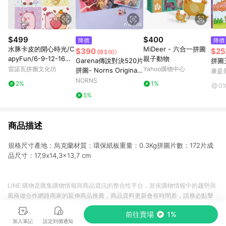
$499
$400
降價
降價
水豚卡皮的開心時光/C
MiDeer - 六合一拼圖
$390
$25
(降$60)
apyFun/6-9-12-16片
親子動物
Garena傳說對決520片
拼圖
拼圖/EDUCA
雷諾瓦拼圖文化坊
Yahoo購物中心
拼圖- Norns Original
康是美
Design
NORNS
2%
1%
0
5%
商品描述
規格尺寸產地：烏克蘭材質：環保紙板重量：0.3Kg拼圖片數：172片成
品尺寸：17,9x14,3x13,7 cm
LINE 購物是匯集購物情報與商品資訊的整合性平台，並依購物情報中的趨勢與
風格做合作網路商家的延伸商品推薦，商品資料更新會有時間差，請務必點擊
商品至各合作網路商家，確認現售價與購物條件，一切資訊以合作廠商網頁為
前往賣場
1%
準。
加入筆記
設定到價通知