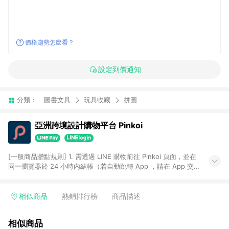
價格趨勢怎麼看？
設定到價通知
分類：
圖書文具
玩具收藏
拼圖
亞洲跨境設計購物平台 Pinkoi
[一般商品贈點規則] 1. 需透過 LINE 購物前往 Pinkoi 頁面，並在
同一瀏覽器於 24 小時內結帳（若自動跳轉 App ，請在 App 交
易），才具點數回饋資格。 2. 點數回饋計算將扣除訂單金額中的
運費與金流手續費與手動輸入之優惠碼折扣。 3. LINE 購物點數
回饋訂單不得享有 Pinkoi 站方優惠，例如首購優惠，P coins，
相似商品
熱銷排行榜
商品描述
全站(不包含手動輸入之優惠碼)。 4. 透過 LINE 購物連結到
Pinkoi 以外之網站購買之商品不具贈點資格。 5. 取消訂單或退貨
相似商品
行為，不具贈點資格，部分退款不在此限。 6. APP 請更新至