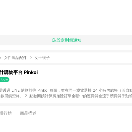
設定到價通知
女性飾品配件
女士襪子
購物平台 Pinkoi
 需透過 LINE 購物前往 Pinkoi 頁面，並在同一瀏覽器於 24 小時內結帳（若自
具點數回饋資格。 2. 點數回饋計算將扣除訂單金額中的運費與金流手續費與手動
點數回饋訂單不得享有 Pinkoi 站方優惠，例如首購優惠，P coins，全站(不包含
E 購物連結到 Pinkoi 以外之網站購買之商品不具贈點資格。 5. 取消訂單或退貨
APP 請更新至Android v4.6.0 / iOS v4.1.5 以上才具贈點資格。 7. 點
排行榜
商品描述
資商品，禮物卡，開館保證金，補運費，攤位費等不具贈點資格。 9. LINE 購物
inkoi 商品資訊頁及購物車不符，以 Pinkoi 購物商品資訊頁及購物車標示為準。
明為準。 11. 若於 LINE 購物前往 Pinkoi 頁面後才首次下載 Pinkoi A