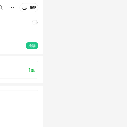
筆記
搶購
1
點