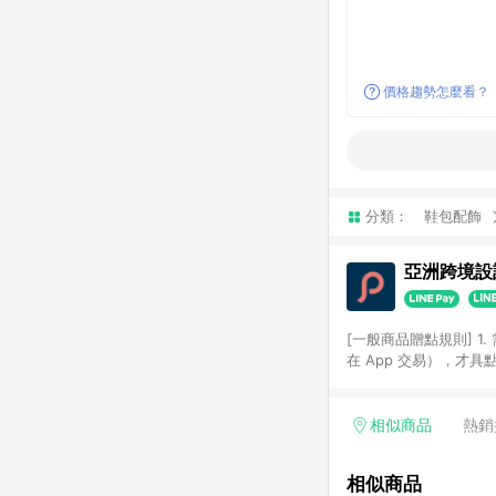
價格趨勢怎麼看？
分類：
鞋包配飾
亞洲跨境設計
[一般商品贈點規則] 1.
在 App 交易），才
扣。 3. LINE 購物
碼)。 4. 透過 LIN
格，部分退款不在此限。 6. 
相似商品
熱銷
後發送。 8. 群眾募
顏色、價位、贈品如與 P
相似商品
使用規則請以點數紅包活動說