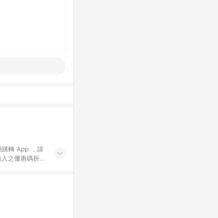
動跳轉 App ，請
輸入之優惠碼折
手動輸入之優惠
行為，不具贈點資
數將於出貨後 45 天
站上之商品規格、
 10. 點數紅包
PP 並完成訂單，不