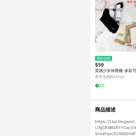
限時加碼
$59
質感少女休閒襪-多款
康是美網購eShop
2%
商品描述
https://1.bp.blog
U7gCK4BGAYYCw/s160
5nnaYqvcZUS6D0YdFD