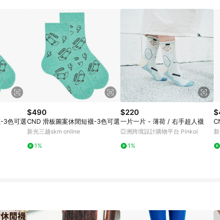
載 Pinkoi APP 後，需透過 LINE 購物前往 Pinkoi 頁面，方享導購資格
$490
$220
$
-3色可選
CND 滑板圖案休閒短襪-3色可選
一片一片 - 薄荷 / 右手超人襪
C
新光三越skm online
亞洲跨境設計購物平台 Pinkoi
新
1%
1%