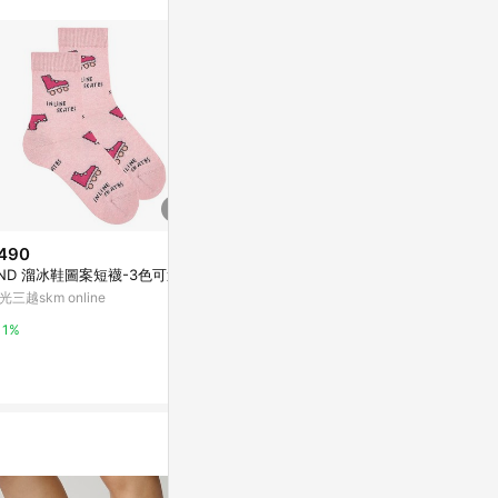
。
490
$270
降價
ND 溜冰鞋圖案短襪-3色可選
In Your S
$126
(降$54)
│襪子 │限量
光三越skm online
粉紅花生襪子
亞洲跨境設計購物
亞洲跨境設計購物平台 Pinkoi
1%
1%
1%