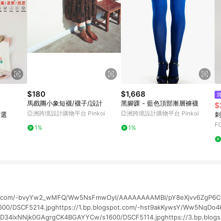
$180
$1,668
馬戲團小象短襪/襪子/設計
黑腳踝 - 藍色頂部漸層褲襪
$
亞洲跨境設計購物平台 Pinkoi
亞洲跨境設計購物平台 Pinkoi
可選
刺
F
1%
1%
spot.com/-bvyYw2_wMFQ/Ww5NsFmwOyI/AAAAAAAAMBI/pY8eXjvv6ZgP6
0/DSCF5214.jpghttps://1.bp.blogspot.com/-hst9akKywsY/Ww5NqDo
34lxNNjk0GAgrgCK4BGAYYCw/s1600/DSCF5114.jpghttps://3.bp.blogs