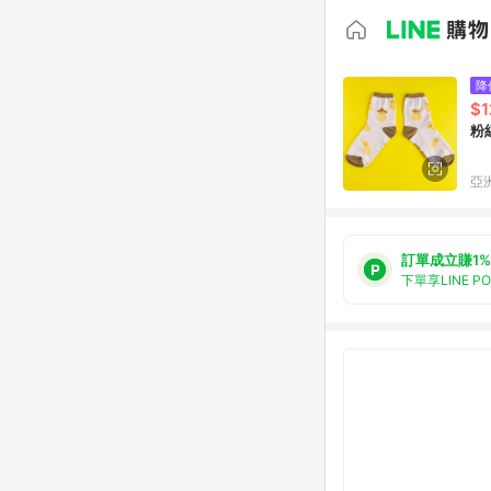
降
$1
粉
亞洲
訂單成立賺1%
下單享LINE P