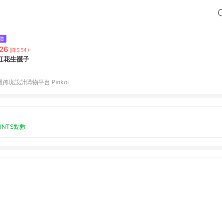
價
26
(降$54)
紅花生襪子
跨境設計購物平台 Pinkoi
OINTS點數