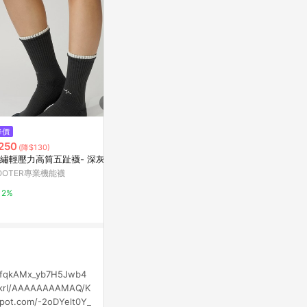
$283
降價
降價
獨角仙 襪子
250
$250
(降$130)
(降$130)
亞洲跨境設計購物
繡輕壓力高筒五趾襪- 深灰
輕壓力單色足弓襪- 灰
OOTER專業機能襪
FOOTER專業機能襪
1%
2%
2%
CfqkAMx_yb7H5Jwb4
4krI/AAAAAAAAMAQ/K
pot.com/-2oDYelt0Y_