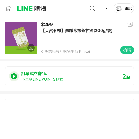
筆記
$299
【天然有機】黑纖米抹茶甘酒(200g/袋)
搶購
亞洲跨境設計購物平台 Pinkoi
訂單成立賺1%
2
點
下單享LINE POINTS點數