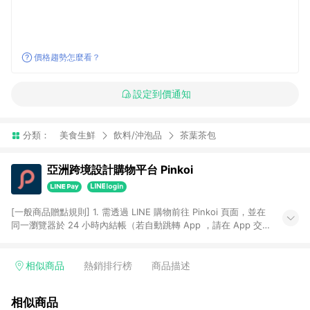
價格趨勢怎麼看？
設定到價通知
分類：
美食生鮮
飲料/沖泡品
茶葉茶包
亞洲跨境設計購物平台 Pinkoi
[一般商品贈點規則] 1. 需透過 LINE 購物前往 Pinkoi 頁面，並在
同一瀏覽器於 24 小時內結帳（若自動跳轉 App ，請在 App 交
易），才具點數回饋資格。 2. 點數回饋計算將扣除訂單金額中的
運費與金流手續費與手動輸入之優惠碼折扣。 3. LINE 購物點數
回饋訂單不得享有 Pinkoi 站方優惠，例如首購優惠，P coins，
相似商品
熱銷排行榜
商品描述
全站(不包含手動輸入之優惠碼)。 4. 透過 LINE 購物連結到
Pinkoi 以外之網站購買之商品不具贈點資格。 5. 取消訂單或退貨
相似商品
行為，不具贈點資格，部分退款不在此限。 6. APP 請更新至