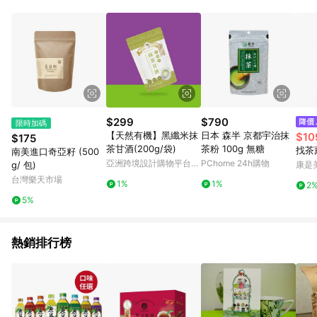
Android v4.6.0 / iOS v4.1.5 以上才具贈點資格。 7. 點數將於出
貨後 45 天後發送。 8. 群眾募資商品，禮物卡，開館保證金，補
運費，攤位費等不具贈點資格。 9. LINE 購物站上之商品規格、
顏色、價位、贈品如與 Pinkoi 商品資訊頁及購物車不符，以
Pinkoi 購物商品資訊頁及購物車標示為準。 10. 點數紅包使用規
則請以點數紅包活動說明為準。 11. 若於 LINE 購物前往 Pinkoi
頁面後才首次下載 Pinkoi APP 並完成訂單，不符合導購資格；承
上，首次下載 Pinkoi APP 後，需透過 LINE 購物前往 Pinkoi 頁
面，方享導購資格。
$299
$790
限時加碼
【天然有機】黑纖米抹
日本 森半 京都宇治抹
$10
$175
茶甘酒(200g/袋)
茶粉 100g 無糖
找茶
南美進口奇亞籽 (500
亞洲跨境設計購物平台
PChome 24h購物
g/ 包)
康是美
Pinkoi
台灣樂天市場
1%
1%
2
5%
熱銷排行榜