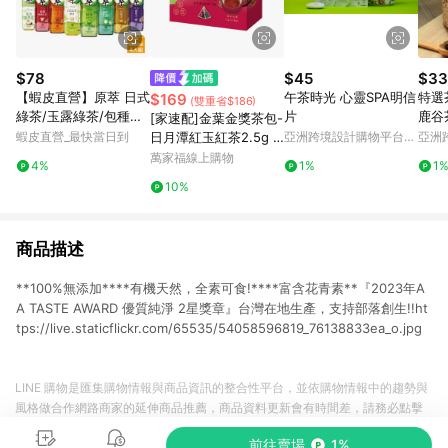
$78
$45
$33
【蝦皮直營】原萃 日式
午茶時光 心靈SPA明信
特選茶
$169
(雙重省$186)
綠茶/玉露綠茶/包種烏
片
鹿谷
[家速配]金葉金獎茶包-
龍/鐵觀音/日式焙茶/玄
| 醇
蝦皮直營_最快當日到
日月潭紅玉紅茶2.5g X
亞洲跨境設計購物平台
亞洲
米綠茶 580mlx4入組
Pinkoi
Pinko
15
萬家福線上購物
4%
1%
1
10%
商品描述
**100%無添加****有機天然，全素可食!****富含花青素**『2023年A
A TASTE AWARD 優質純淨 2星獎章』台灣在地生產，支持部落創生!!ht
tps://live.staticflickr.com/65535/54058596819_76138833ea_o.jpg
LINE 購物是匯集購物情報與商品資訊的整合性平台，並依購物情報中的趨勢與
風格做合作網路商家的延伸商品推薦，商品資料更新會有時間差，請務必點擊
商品至各合作網路商家，確認現售價與購物條件，一切資訊以合作廠商網頁為
前往賣場
1%
準。