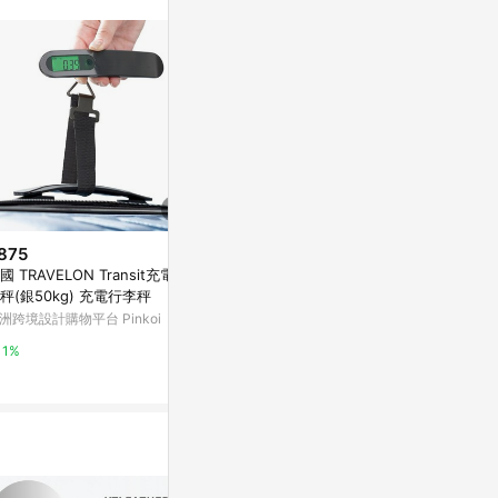
。
875
$599
限時加碼
國 TRAVELON Transit充電行
WildQues
$69
秤(銀50kg) 充電行李秤
秤
G&G馬卡龍不對稱水滴夾（兩入
洲跨境設計購物平台 Pinkoi
Yahoo購物中
組）
康是美網購eShop
1%
1%
2%