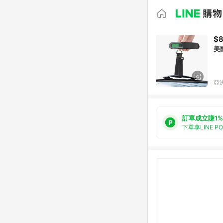
$8
美國
亞洲
訂單成立賺1%
下單享LINE P