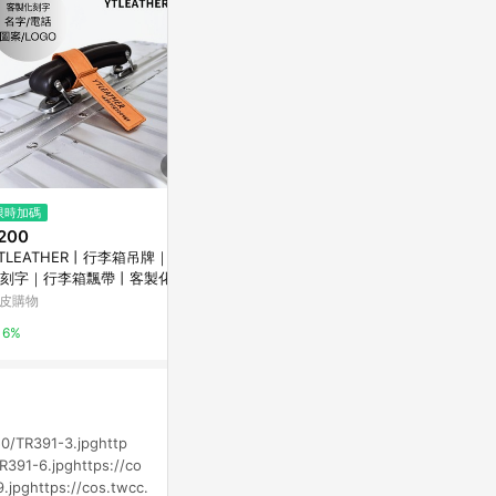
$850
限時加碼
降價
LOQI 行李箱外套﹧霓虹燈-M
200
$690
(降$30
PChome 24h購物
TLEATHER丨行李箱吊牌｜客
PVC 霧面箱套
刻字｜行李箱飄帶丨客製化行
本置物櫃適用
1%
飄帶丨質感旅行配件丨旅行小
【行李箱保護
皮購物
奧莉薇閣行李箱
丨行李帶丨行李吊牌
套】
6%
10%
50/TR391-3.jpghttp
R391-6.jpghttps://co
.jpghttps://cos.twcc.