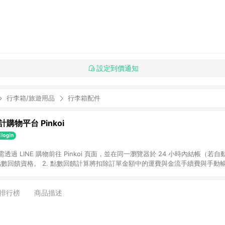
設定到價通知
行李箱/旅遊用品
行李箱配件
購物平台 Pinkoi
 需透過 LINE 購物前往 Pinkoi 頁面，並在同一瀏覽器於 24 小時內結帳（若自
具點數回饋資格。 2. 點數回饋計算將扣除訂單金額中的運費與金流手續費與手動
點數回饋訂單不得享有 Pinkoi 站方優惠，例如首購優惠，P coins，全站(不包含
E 購物連結到 Pinkoi 以外之網站購買之商品不具贈點資格。 5. 取消訂單或退貨
APP 請更新至Android v4.6.0 / iOS v4.1.5 以上才具贈點資格。 7. 點
排行榜
商品描述
資商品，禮物卡，開館保證金，補運費，攤位費等不具贈點資格。 9. LINE 購物
inkoi 商品資訊頁及購物車不符，以 Pinkoi 購物商品資訊頁及購物車標示為準。
明為準。 11. 若於 LINE 購物前往 Pinkoi 頁面後才首次下載 Pinkoi A