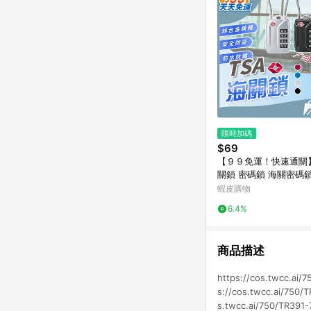
限時加碼
$69
【９９免運！快速通關】
關鎖 密碼鎖 海關密碼
鎖 防盜鎖 鋼絲鎖 健身
蝦皮購物
掛鎖 數字鎖 置物櫃鎖
6.4%
商品描述
https://cos.twcc.ai/7
s://cos.twcc.ai/750/T
s.twcc.ai/750/TR391-7