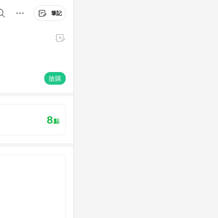
筆記
搶購
8
點