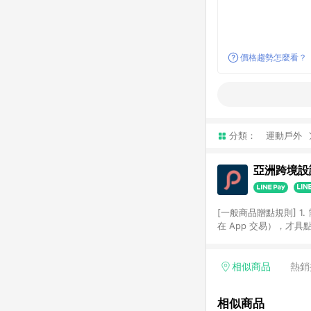
價格趨勢怎麼看？
分類：
運動戶外
亞洲跨境設計
[一般商品贈點規則] 1.
在 App 交易），才
扣。 3. LINE 購物
碼)。 4. 透過 LIN
格，部分退款不在此限。 6. 
相似商品
熱銷
後發送。 8. 群眾募
顏色、價位、贈品如與 P
相似商品
使用規則請以點數紅包活動說