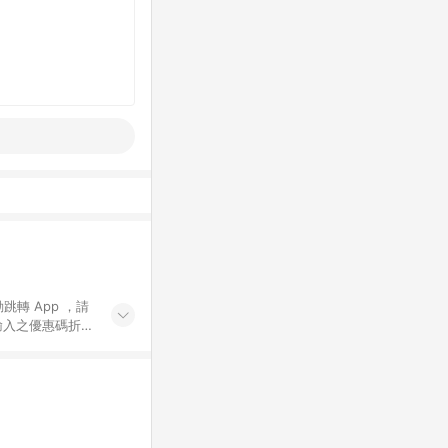
動跳轉 App ，請
輸入之優惠碼折
手動輸入之優惠
行為，不具贈點資
數將於出貨後 45 天
站上之商品規格、
 10. 點數紅包
PP 並完成訂單，不