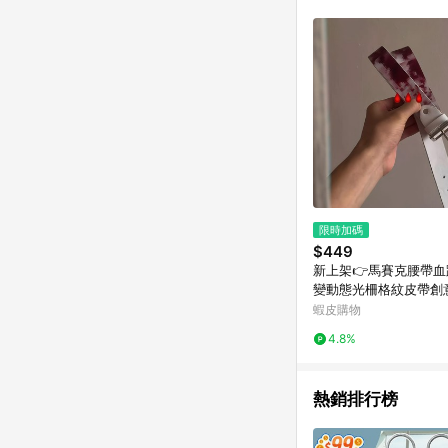
符合導購資格；承上，首次下
限時加碼
$449
新上架👉馬賽克腰帶
變動態光柵格紋皮帶創
用針釦皮腰帶交換禮物
蝦皮購物
物
4.8%
熱銷排行榜