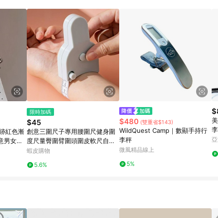
載 Pinkoi APP 後，需透過 LINE 購物前往 Pinkoi 頁面，方享導購資格
$
限時加碼
美
$480
$45
(雙重省$143)
李
WildQuest Camp｜數顯手持行
血跡紅色漸
創意三圍尺子專用腰圍尺健身圍
李秤
亞
意男女通
度尺量臀圍臂圍頭圍皮軟尺自動
 送朋友禮
捲尺
微風精品線上
蝦皮購物
5%
5.6%