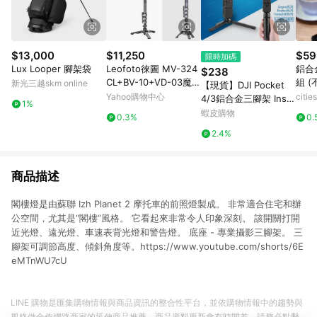
$13,000
$11,250
$59
限時加碼
Lux Looper 腳架袋
Leofoto徠圖 MV-324
鋁合
$238
CL+BV-10+VD-03魔杖
組 
新光三越skm online
【現貨】DJI Pocket
系列碳纖維加長單腳架
Yahoo購物中心
citi
4/3鋁合金三腳架 Insta
1%
+油壓雲台(彩宣總代
360 Ace/GO/X5/Gopr
蝦皮購物
0.3%
0.
理)
o手持支架 運動相機配
2.4%
件
商品描述
閣樓燈是由蘇聯 Izh Planet 2 摩托車的前照燈製成。 非常適合住宅和辦
公空間，尤其是“閣樓”風格。 它看起來非常令人印象深刻。 該開關打開
近光燈、遠光燈、車速表背光燈和警告燈。 底座 - 專業攝影三腳架。 三
腳架可調節高度、傾斜角度等。https://www.youtube.com/shorts/6E
eMTnWU7cU
LINE 購物是匯集購物情報與商品資訊的整合性平台，並依購物情報中的趨勢與
風格做合作網路商家的延伸商品推薦，商品資料更新會有時間差，請務必點擊