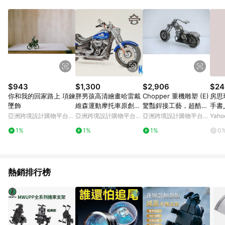
$943
$1,300
$2,906
$24
你和我的回家路上 項鍊
胖男孩高清繪畫哈雷戴
Chopper 重機雕塑 (E)
房思
墜飾
維森運動摩托車原創藝
驚豔銲接工藝，超酷生
手書
術 2023 年明信片
日禮物
亞洲跨境設計購物平台
亞洲跨境設計購物平台
亞洲跨境設計購物平台
Yah
Pinkoi
Pinkoi
Pinkoi
1%
1%
1%
0
熱銷排行榜