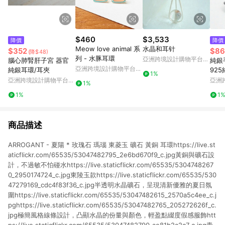
$460
$3,533
降價
降價
Meow love animal 系
水晶和耳针
$352
$86
(降$48)
列 - 水豚耳環
亞洲跨境設計購物平台
腦心肺腎肝子宮 器官
純銀
Pinkoi
亞洲跨境設計購物平台
純銀耳環/耳夾
92
1%
Pinkoi
針
亞洲跨境設計購物平台
亞洲
1%
Pinkoi
Pinko
1%
1
商品描述
ARROGANT - 夏陽 * 玫瑰石 瑪瑙 東菱玉 礦石 黃銅 耳環https://live.st
aticflickr.com/65535/53047482795_2e6bd670f9_c.jpg黃銅與礦石設
計，不過敏不怕碰水https://live.staticflickr.com/65535/5304748267
0_2950174724_c.jpg東陵玉款https://live.staticflickr.com/65535/530
47279169_cdc4f83f36_c.jpg半透明水晶礦石，呈現清新優雅的夏日氛
圍https://live.staticflickr.com/65535/53047482615_2570a5c4ee_c.j
pghttps://live.staticflickr.com/65535/53047482765_205272626f_c.
jpg極簡風格線條設計，凸顯水晶的份量與顏色，輕盈點綴度假感服飾htt