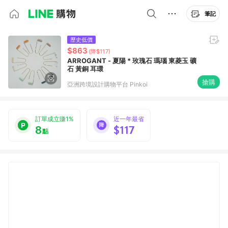
筆記
歷史低價
$863
(降$117)
ARROGANT - 夏陽 * 玫瑰石 瑪瑙 東菱玉 礦
石 黃銅 耳環
搶購
亞洲跨境設計購物平台 Pinkoi
訂單成立賺1%
近一年最省
8
$117
點