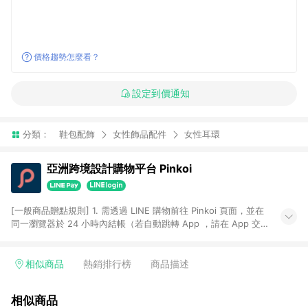
價格趨勢怎麼看？
設定到價通知
分類：
鞋包配飾
女性飾品配件
女性耳環
亞洲跨境設計購物平台 Pinkoi
[一般商品贈點規則] 1. 需透過 LINE 購物前往 Pinkoi 頁面，並在
同一瀏覽器於 24 小時內結帳（若自動跳轉 App ，請在 App 交
易），才具點數回饋資格。 2. 點數回饋計算將扣除訂單金額中的
運費與金流手續費與手動輸入之優惠碼折扣。 3. LINE 購物點數
回饋訂單不得享有 Pinkoi 站方優惠，例如首購優惠，P coins，
相似商品
熱銷排行榜
商品描述
全站(不包含手動輸入之優惠碼)。 4. 透過 LINE 購物連結到
Pinkoi 以外之網站購買之商品不具贈點資格。 5. 取消訂單或退貨
相似商品
行為，不具贈點資格，部分退款不在此限。 6. APP 請更新至