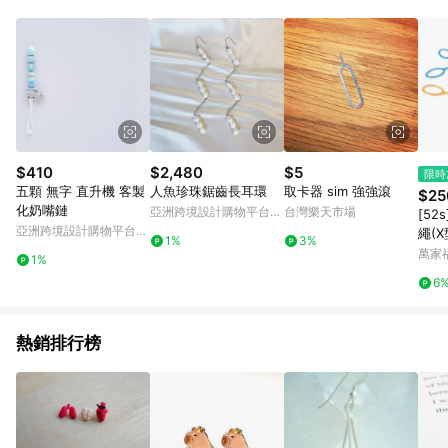
Android v4.6.0 / iOS v4.1.5 以上才具贈點資格。 7. 點數將於出
貨後 45 天後發送。 8. 群眾募資商品，禮物卡，開館保證金，補
運費，攤位費等不具贈點資格。 9. LINE 購物站上之商品規格、
顏色、價位、贈品如與 Pinkoi 商品資訊頁及購物車不符，以
Pinkoi 購物商品資訊頁及購物車標示為準。 10. 點數紅包使用規
則請以點數紅包活動說明為準。 11. 若於 LINE 購物前往 Pinkoi
頁面後才首次下載 Pinkoi APP 並完成訂單，不符合導購資格；承
上，首次下載 Pinkoi APP 後，需透過 LINE 購物前往 Pinkoi 頁
面，方享導購資格。
$410
$2,480
$5
限時
五顆 無字 直升機 客製
人魚珍珠鋸齒長耳環
取卡器 sim 強強滾
$25
化奶嘴鏈
亞洲跨境設計購物平台
台灣樂天市場
[5
Pinkoi
亞洲跨境設計購物平台
繩(X
1%
3%
Pinkoi
萬家
1%
6
熱銷排行榜