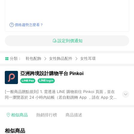
價格趨勢怎麼看？
設定到價通知
分類：
鞋包配飾
女性飾品配件
女性耳環
亞洲跨境設計購物平台 Pinkoi
[一般商品贈點規則] 1. 需透過 LINE 購物前往 Pinkoi 頁面，並在
同一瀏覽器於 24 小時內結帳（若自動跳轉 App ，請在 App 交
易），才具點數回饋資格。 2. 點數回饋計算將扣除訂單金額中的
運費與金流手續費與手動輸入之優惠碼折扣。 3. LINE 購物點數
回饋訂單不得享有 Pinkoi 站方優惠，例如首購優惠，P coins，
相似商品
熱銷排行榜
商品描述
全站(不包含手動輸入之優惠碼)。 4. 透過 LINE 購物連結到
Pinkoi 以外之網站購買之商品不具贈點資格。 5. 取消訂單或退貨
相似商品
行為，不具贈點資格，部分退款不在此限。 6. APP 請更新至