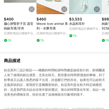
$400
$460
$3,533
$98
腦心肺腎肝子宮 器官
Meow love animal 系
水晶和耳针
純銀
純銀耳環/耳夾
列 - 水豚耳環
92
亞洲跨境設計購物平台
針
Pinkoi
亞洲跨境設計購物平台
亞洲跨境設計購物平台
亞洲
1%
Pinkoi
Pinkoi
Pinko
1%
1%
1
商品描述
桂花系列 | 設計師語——橢圓的時間軌跡時間總是線狀前行的，卻偶爾讓
人有了循環的錯位感受，尤其在秋天。那些愛在時間裡溜達的事物，到了
秋季就又以讓人熟悉的樣子出現，好提醒它們的存在。如果也可以給秋天
定義形狀的話，那我想它是橢圓形狀的。桂花系列是在秋天時定稿構思
的，也是我們首次結合珍珠作新的嘗試。推出的時間落在年初，似以一份
淡黃色的禮物呈現，恰好合適了這植物留在印象裡的樣子。
LINE 購物是匯集購物情報與商品資訊的整合性平台，並依購物情報中的趨勢與