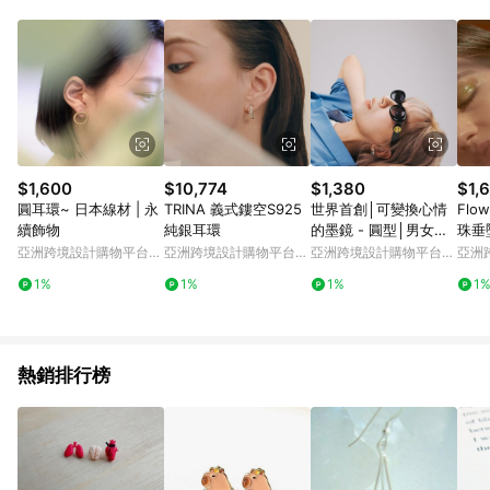
Android v4.6.0 / iOS v4.1.5 以上才具贈點資格。 7. 點數將於出
貨後 45 天後發送。 8. 群眾募資商品，禮物卡，開館保證金，補
運費，攤位費等不具贈點資格。 9. LINE 購物站上之商品規格、
顏色、價位、贈品如與 Pinkoi 商品資訊頁及購物車不符，以
Pinkoi 購物商品資訊頁及購物車標示為準。 10. 點數紅包使用規
則請以點數紅包活動說明為準。 11. 若於 LINE 購物前往 Pinkoi
頁面後才首次下載 Pinkoi APP 並完成訂單，不符合導購資格；承
上，首次下載 Pinkoi APP 後，需透過 LINE 購物前往 Pinkoi 頁
面，方享導購資格。
$1,600
$10,774
$1,380
$1,
圓耳環~ 日本線材 | 永
TRINA 義式鏤空S925
世界首創│可變換心情
Flo
續飾物
純銀耳環
的墨鏡 - 圓型│男女皆
珠垂墜
適合
arrin
亞洲跨境設計購物平台
亞洲跨境設計購物平台
亞洲跨境設計購物平台
亞洲
Pinkoi
Pinkoi
Pinkoi
Pinko
1%
1%
1%
1
熱銷排行榜