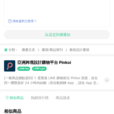
價格趨勢怎麼看？
設定到價通知
分類：
圖書文具
書籍/雜誌期刊
藝術設計書籍
亞洲跨境設計購物平台 Pinkoi
[一般商品贈點規則] 1. 需透過 LINE 購物前往 Pinkoi 頁面，並在
同一瀏覽器於 24 小時內結帳（若自動跳轉 App ，請在 App 交
易），才具點數回饋資格。 2. 點數回饋計算將扣除訂單金額中的
運費與金流手續費與手動輸入之優惠碼折扣。 3. LINE 購物點數
回饋訂單不得享有 Pinkoi 站方優惠，例如首購優惠，P coins，
相似商品
熱銷排行榜
商品描述
全站(不包含手動輸入之優惠碼)。 4. 透過 LINE 購物連結到
Pinkoi 以外之網站購買之商品不具贈點資格。 5. 取消訂單或退貨
相似商品
行為，不具贈點資格，部分退款不在此限。 6. APP 請更新至