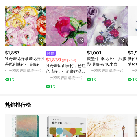
Android v4.6.0 / iOS v4.1.5 以上才具贈點資格。 7. 點數將於出
貨後 45 天後發送。 8. 群眾募資商品，禮物卡，開館保證金，補
運費，攤位費等不具贈點資格。 9. LINE 購物站上之商品規格、
顏色、價位、贈品如與 Pinkoi 商品資訊頁及購物車不符，以
Pinkoi 購物商品資訊頁及購物車標示為準。 10. 點數紅包使用規
則請以點數紅包活動說明為準。 11. 若於 LINE 購物前往 Pinkoi
頁面後才首次下載 Pinkoi APP 並完成訂單，不符合導購資格；承
上，首次下載 Pinkoi APP 後，需透過 LINE 購物前往 Pinkoi 頁
面，方享導購資格。
$1,857
$1,001
$2,
降價
牡丹畫花卉油畫花卉牡
觀墨-四季花 PET 紙膠
藝術家 
$1,839
(降$204)
丹原創藝術小牆藝術
帶 貝殼光 10米卷
的玫
牡丹畫原創藝術，粉紅
亞洲跨境設計購物平台
亞洲跨境設計購物平台
亞洲
色花卉，小油畫作品，
Pinkoi
Pinkoi
Pinko
花牆藝術
亞洲跨境設計購物平台
1%
1%
1
Pinkoi
1%
熱銷排行榜