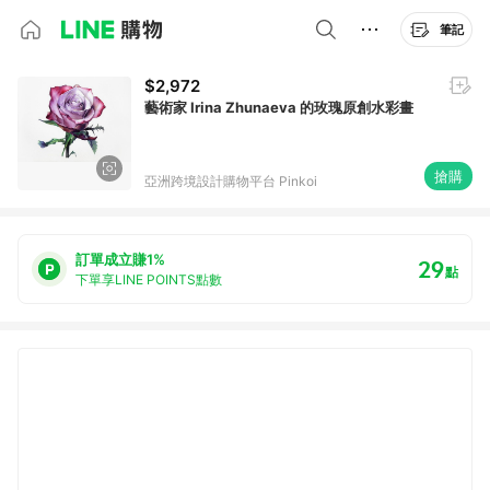
筆記
$2,972
藝術家 Irina Zhunaeva 的玫瑰原創水彩畫
搶購
亞洲跨境設計購物平台 Pinkoi
訂單成立賺1%
29
點
下單享LINE POINTS點數