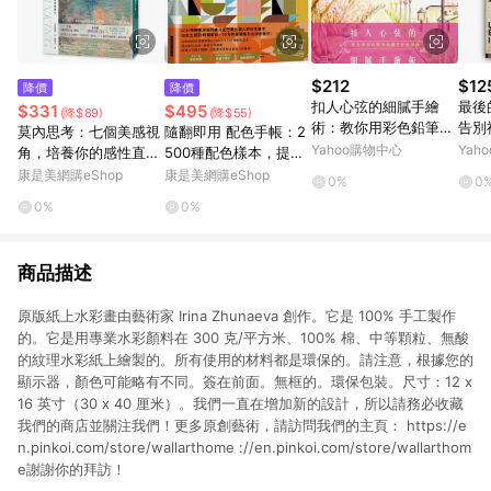
$212
$12
降價
降價
扣人心弦的細膩手繪
最後
$331
$495
(降$89)
(降$55)
術：教你用彩色鉛筆刻
告別
莫內思考：七個美感視
隨翻即用 配色手帳：2
劃美好的事物[二手書_
Yahoo購物中心
Yah
角，培養你的感性直覺
500種配色樣本，提昇
普通]
力
配色品味，12刷大熱賣
康是美網購eShop
康是美網購eShop
0%
0
的長銷好書
0%
0%
商品描述
原版紙上水彩畫由藝術家 Irina Zhunaeva 創作。它是 100% 手工製作
的。它是用專業水彩顏料在 300 克/平方米、100% 棉、中等顆粒、無酸
的紋理水彩紙上繪製的。所有使用的材料都是環保的。請注意，根據您的
顯示器，顏色可能略有不同。簽在前面。無框的。環保包裝。尺寸：12 x
16 英寸（30 x 40 厘米）。我們一直在增加新的設計，所以請務必收藏
我們的商店並關注我們！更多原創藝術，請訪問我們的主頁： https://e
n.pinkoi.com/store/wallarthome ://en.pinkoi.com/store/wallarthom
e謝謝你的拜訪！