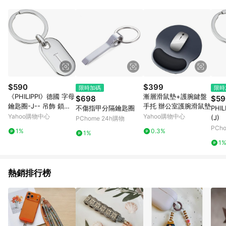
Android v4.6.0 / iOS v4.1.5 以上才具贈點資格。 7. 點數將於出
貨後 45 天後發送。 8. 群眾募資商品，禮物卡，開館保證金，補
運費，攤位費等不具贈點資格。 9. LINE 購物站上之商品規格、
顏色、價位、贈品如與 Pinkoi 商品資訊頁及購物車不符，以
Pinkoi 購物商品資訊頁及購物車標示為準。 10. 點數紅包使用規
則請以點數紅包活動說明為準。 11. 若於 LINE 購物前往 Pinkoi
頁面後才首次下載 Pinkoi APP 並完成訂單，不符合導購資格；承
上，首次下載 Pinkoi APP 後，需透過 LINE 購物前往 Pinkoi 頁
面，方享導購資格。
$590
$399
限時加碼
限時
《PHILIPPI》德國 字母
漸層滑鼠墊+護腕鍵盤
$698
$59
鑰匙圈-J-- 吊飾 鎖匙
手托 辦公室護腕滑鼠墊
不傷指甲分隔鑰匙圈
PHI
圈
Yahoo購物中心
Yahoo購物中心
(J)
PChome 24h購物
PCh
1%
0.3%
1%
1
熱銷排行榜