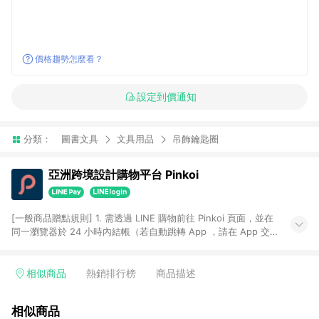
價格趨勢怎麼看？
設定到價通知
分類：
圖書文具
文具用品
吊飾鑰匙圈
亞洲跨境設計購物平台 Pinkoi
[一般商品贈點規則] 1. 需透過 LINE 購物前往 Pinkoi 頁面，並在
同一瀏覽器於 24 小時內結帳（若自動跳轉 App ，請在 App 交
易），才具點數回饋資格。 2. 點數回饋計算將扣除訂單金額中的
運費與金流手續費與手動輸入之優惠碼折扣。 3. LINE 購物點數
回饋訂單不得享有 Pinkoi 站方優惠，例如首購優惠，P coins，
相似商品
熱銷排行榜
商品描述
全站(不包含手動輸入之優惠碼)。 4. 透過 LINE 購物連結到
Pinkoi 以外之網站購買之商品不具贈點資格。 5. 取消訂單或退貨
相似商品
行為，不具贈點資格，部分退款不在此限。 6. APP 請更新至