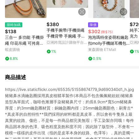
$380
$72
限時加碼
降價
手機手腕帶/手機掛繩
純手
$138
$302
(降$75)
手機背帶 手腕繩 手機
克力 
三合一 多功能 手機掛
泡泡瑪特坐姿萌粒鑰匙
繩 背繩 吊飾 吊繩
k Ke
亞洲跨境設計購物平台
亞洲
繩 印花吊繩 可挎肩繩
扣molly手機鏈耳機包
Pinkoi
Pinko
可手繩 可掛鑰匙 防丟
包汽車掛件可愛小禮物
蝦皮購物
東森購物 ETMall
1%
1
手機繩
8.8%
0.5%
商品描述
https://live.staticflickr.com/65535/51558674779_9d690340d1_h.jpg
豬豬鼻水滴鑰匙圈採用真皮植鞣革製作(本商品不包含佩佩豬娃娃)豬豬鼻
造型為單面式，咖啡色漸層手染豬豬鼻尺寸：約長8.9cm*寬5cm豬豬鼻
厚度：約3mm鑰匙圈材質：銅鑰匙圈內徑：25mm鑰匙圈顏色：刷青古*
*真皮革的自然特性**我們採用的材料都是真皮革，所以會有牛隻身上最
真實的紋路、傷疤，不是每一件商品都完美無瑕；手工染製亦同哦！每件
商品因本身的色澤、吸色程度及飽和度不同；因此除了版型外，不會有一
模模一樣樣的皮件出現（指的是皮革本身的紋路、色澤等），真的是獨一