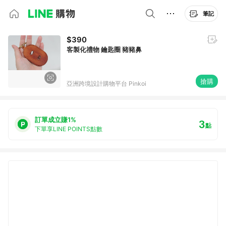
筆記
$390
客製化禮物 鑰匙圈 豬豬鼻
搶購
亞洲跨境設計購物平台 Pinkoi
訂單成立賺1%
3
點
下單享LINE POINTS點數