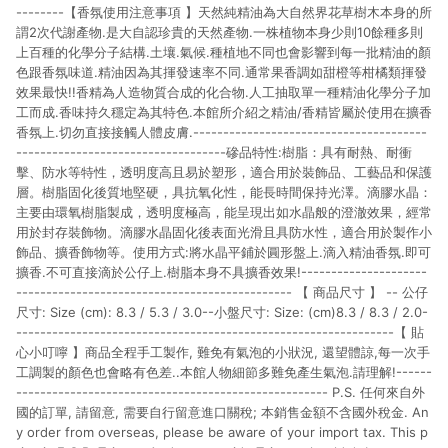
--------【香氛使用注意事項 】天然純精油為大自然界花草樹木本身的所
謂2次代謝產物.是大自認珍貴的天然產物.一株植物本身少則10餘種多則
上百種的化學分子結構.土壤.氣候.種植地不同也會影響到每一批精油的顏
色跟香氛味道.精油因為其揮發速率不同.通常果香調如甜橙等柑橘類揮發
效果最快!!香精為人造物質合成的化合物.人工抽取單一種精油化學分子加
工而成.香味持久穩定為其特色.本館所介紹之精油/香精皆屬於使用在擴香
香氛上.切勿直接接觸人體皮膚.---------------------------------------
-----------------------------------磣品特性:樹脂：具有耐熱、耐衝
擊、防水等特性，透明度高且易於塑形，適合用於裝飾品、工藝品和保護
層。樹脂固化後質地堅硬，具抗氧化性，能長時間保持光澤。滴膠水晶：
主要由環氧樹脂製成，透明度極高，能呈現出如水晶般的澄澈效果，經常
用於封存裝飾物。滴膠水晶固化後表面光滑且具防水性，適合用於製作小
飾品、擴香飾物等。使用方式:將水晶平鋪於圓形盤上.滴入精油香氛.即可
擴香.不可直接滴於公仔上.樹脂本身不具擴香效果!---------------------
---------------------------------------------- 【 商品尺寸 】 -- 公仔
尺寸: Size (cm): 8.3 / 5.3 / 3.0--小盤尺寸: Size: (cm)8.3 / 8.3 / 2.0-
---------------------------------------------------------------【 貼
心小叮嚀 】商品全程手工製作, 難免有氣泡的小狀況, 還望體諒,每一次手
工調製的顏色也會略有色差..本館人物細節多難免產生氣泡.請理解!------
---------------------------------------------------- P.S. 任何來自外
國的訂單, 請留意, 需要自行留意進口關稅; 本銷售金額不含國外稅金. An
y order from overseas, please be aware of your import tax. This p