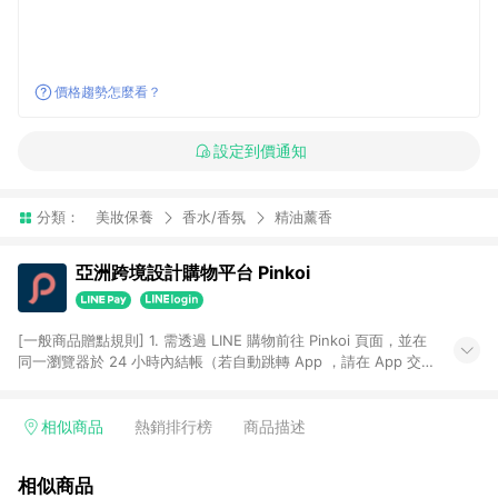
價格趨勢怎麼看？
設定到價通知
分類：
美妝保養
香水/香氛
精油薰香
亞洲跨境設計購物平台 Pinkoi
[一般商品贈點規則] 1. 需透過 LINE 購物前往 Pinkoi 頁面，並在
同一瀏覽器於 24 小時內結帳（若自動跳轉 App ，請在 App 交
易），才具點數回饋資格。 2. 點數回饋計算將扣除訂單金額中的
運費與金流手續費與手動輸入之優惠碼折扣。 3. LINE 購物點數
回饋訂單不得享有 Pinkoi 站方優惠，例如首購優惠，P coins，
相似商品
熱銷排行榜
商品描述
全站(不包含手動輸入之優惠碼)。 4. 透過 LINE 購物連結到
Pinkoi 以外之網站購買之商品不具贈點資格。 5. 取消訂單或退貨
相似商品
行為，不具贈點資格，部分退款不在此限。 6. APP 請更新至