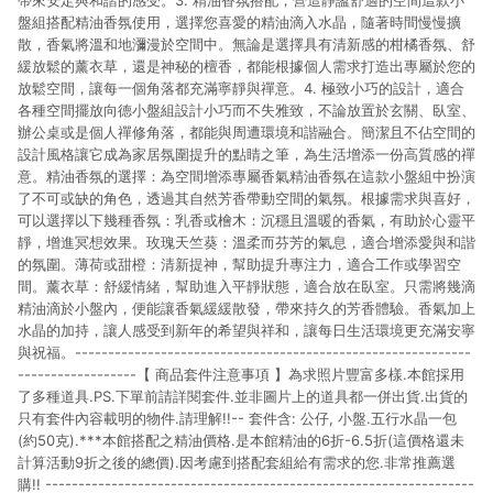
帶來安定與和諧的感受。3. 精油香氛搭配，營造靜謐舒適的空間這款小
盤組搭配精油香氛使用，選擇您喜愛的精油滴入水晶，隨著時間慢慢擴
散，香氣將溫和地瀰漫於空間中。無論是選擇具有清新感的柑橘香氛、舒
緩放鬆的薰衣草，還是神秘的檀香，都能根據個人需求打造出專屬於您的
放鬆空間，讓每一個角落都充滿寧靜與禪意。4. 極致小巧的設計，適合
各種空間擺放向德小盤組設計小巧而不失雅致，不論放置於玄關、臥室、
辦公桌或是個人禪修角落，都能與周遭環境和諧融合。簡潔且不佔空間的
設計風格讓它成為家居氛圍提升的點睛之筆，為生活增添一份高質感的禪
意。精油香氛的選擇：為空間增添專屬香氣精油香氛在這款小盤組中扮演
了不可或缺的角色，透過其自然芳香帶動空間的氣氛。根據需求與喜好，
可以選擇以下幾種香氛：乳香或檜木：沉穩且溫暖的香氣，有助於心靈平
靜，增進冥想效果。玫瑰天竺葵：溫柔而芬芳的氣息，適合增添愛與和諧
的氛圍。薄荷或甜橙：清新提神，幫助提升專注力，適合工作或學習空
間。薰衣草：舒緩情緒，幫助進入平靜狀態，適合放在臥室。只需將幾滴
精油滴於小盤內，便能讓香氣緩緩散發，帶來持久的芳香體驗。香氣加上
水晶的加持，讓人感受到新年的希望與祥和，讓每日生活環境更充滿安寧
與祝福。------------------------------------------------------------
------------------【 商品套件注意事項 】為求照片豐富多樣.本館採用
了多種道具.PS.下單前請詳閱套件.並非圖片上的道具都一併出貨.出貨的
只有套件內容載明的物件.請理解!!-- 套件含: 公仔, 小盤.五行水晶一包
(約50克).***本館搭配之精油價格.是本館精油的6折-6.5折(這價格還未
計算活動9折之後的總價).因考慮到搭配套組給有需求的您.非常推薦選
購!! -----------------------------------------------------------------