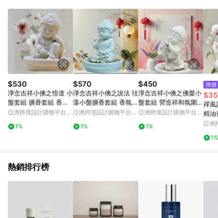
Android v4.6.0 / iOS v4.1.5 以上才具贈點資格。 7. 點數將於出
貨後 45 天後發送。 8. 群眾募資商品，禮物卡，開館保證金，補
運費，攤位費等不具贈點資格。 9. LINE 購物站上之商品規格、
顏色、價位、贈品如與 Pinkoi 商品資訊頁及購物車不符，以
Pinkoi 購物商品資訊頁及購物車標示為準。 10. 點數紅包使用規
則請以點數紅包活動說明為準。 11. 若於 LINE 購物前往 Pinkoi
頁面後才首次下載 Pinkoi APP 並完成訂單，不符合導購資格；承
上，首次下載 Pinkoi APP 後，需透過 LINE 購物前往 Pinkoi 頁
面，方享導購資格。
$530
$570
$450
降價
淨念吉祥小佛之悟道 小
淨念吉祥小佛之說法 珪
淨念吉祥小佛之佛愛小
$35
盤套組 擴香套組 香氛
藻小盤擴香套組 香氛套
盤套組 營造祥和氛圍
禪風
軟裝擺件
組 居家香氛
提升居家品味
亞洲跨境設計購物平台
亞洲跨境設計購物平台
亞洲跨境設計購物平台
精油
Pinkoi
Pinkoi
Pinkoi
小佛
亞洲
1%
1%
1%
Pinko
1
熱銷排行榜