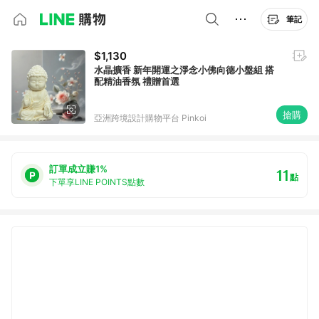
筆記
$1,130
水晶擴香 新年開運之淨念小佛向德小盤組 搭
配精油香氛 禮贈首選
搶購
亞洲跨境設計購物平台 Pinkoi
訂單成立賺1%
11
點
下單享LINE POINTS點數