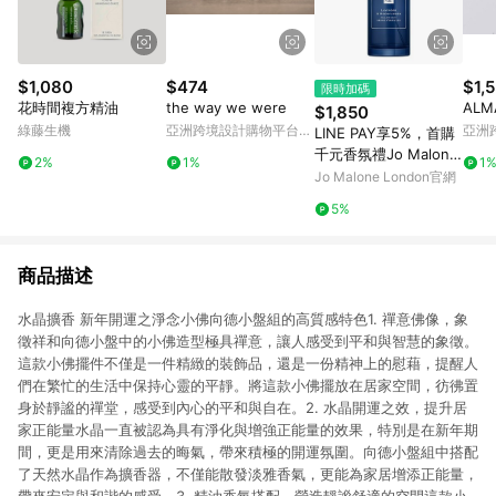
$1,080
$474
$1,
限時加碼
花時間複方精油
the way we were
AL
$1,850
綠藤生機
亞洲跨境設計購物平台
亞洲
LINE PAY享5%，首購
Pinkoi
Pinko
千元香氛禮Jo Malone
2%
1%
1
London 薰衣草與月光
Jo Malone London官網
花枕頭噴霧
5%
商品描述
水晶擴香 新年開運之淨念小佛向德小盤組的高質感特色1. 禪意佛像，象
徵祥和向德小盤中的小佛造型極具禪意，讓人感受到平和與智慧的象徵。
這款小佛擺件不僅是一件精緻的裝飾品，還是一份精神上的慰藉，提醒人
們在繁忙的生活中保持心靈的平靜。將這款小佛擺放在居家空間，彷彿置
身於靜謐的禪堂，感受到內心的平和與自在。2. 水晶開運之效，提升居
家正能量水晶一直被認為具有淨化與增強正能量的效果，特別是在新年期
間，更是用來清除過去的晦氣，帶來積極的開運氛圍。向德小盤組中搭配
了天然水晶作為擴香器，不僅能散發淡雅香氣，更能為家居增添正能量，