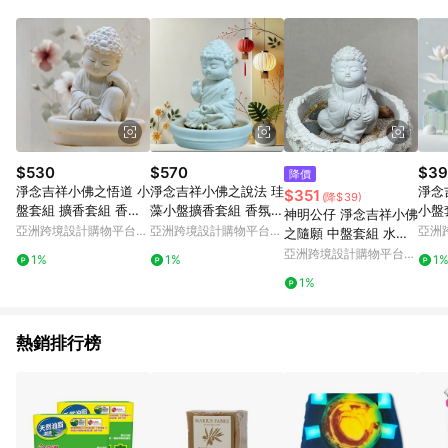
資格。 5. 點數將於出貨後30天後發送。 6. LINE 購物站上之商品
規格、顏色、價位、贈品如與 [有. 設計]商品資訊頁及購物車不
符，以 [有. 設計]購物商品資訊頁及購物車標示為準。 7. 點數紅
包使用規則請以點數紅包活動說明為準。
$530
$570
$39
降價
淨念吉祥小佛之悟道 小
淨念吉祥小佛之說法 珪
淨念
$351
(降$39)
盤套組 擴香套組 香氛
藻小盤擴香套組 香氛套
小盤套組 
神明公仔 淨念吉祥小佛
軟裝擺件
組 居家香氛
意 
亞洲跨境設計購物平台
亞洲跨境設計購物平台
亞洲
之隨願 中盤套組 水泥
Pinkoi
Pinkoi
Pinko
佛 宗教
亞洲跨境設計購物平台
1%
1%
1
Pinkoi
1%
熱銷排行榜