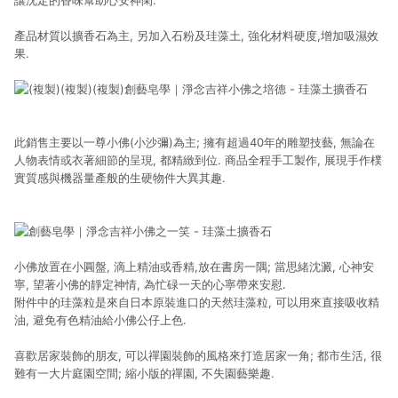
讓沈定的香味幫助心安神閑.
產品材質以擴香石為主, 另加入石粉及珪藻土, 強化材料硬度,增加吸濕效
果.
此銷售主要以一尊小佛(小沙彌)為主; 擁有超過40年的雕塑技藝, 無論在
人物表情或衣著細節的呈現, 都精緻到位. 商品全程手工製作, 展現手作樸
實質感與機器量產般的生硬物件大異其趣.
小佛放置在小圓盤, 滴上精油或香精,放在書房一隅; 當思緒沈澱, 心神安
寧, 望著小佛的靜定神情, 為忙碌一天的心寧帶來安慰.
附件中的珪藻粒是來自日本原裝進口的天然珪藻粒, 可以用來直接吸收精
油, 避免有色精油給小佛公仔上色.
喜歡居家裝飾的朋友, 可以禪園裝飾的風格來打造居家一角; 都市生活, 很
難有一大片庭園空間; 縮小版的禪園, 不失園藝樂趣.