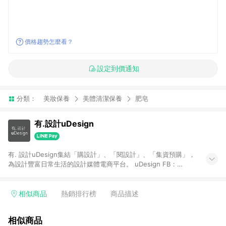
價格趨勢怎麼看？
設定到價通知
分類：
美妝保養
美體清潔保養
肥皂
有.設計uDesign
有. 設計uDesign集結「購設計」、「閱設計」、「集資預購」，
為設計豐富日常生活的設計媒體電商平台。 uDesign FB：
https://bit.ly/31YiW9b uDesign IG：https://goo.gl/aKfdHd
【一般商品贈點規則】 1. 需透過 LINE 購物前往[有. 設計]頁面，
並在同一瀏覽器於24小時內結帳，才具點數回饋資格。 2. 使用以
相似商品
熱銷排行榜
商品描述
下優惠不具返點資格，使用有.設計站內購物金、折價金、通關密
語等不具返點資格。 3. 取消訂單或退貨行為，不具贈點資格。 4.
相似商品
透過 LINE 購物連結到[有. 設計]以外之網站購買之商品不具贈點