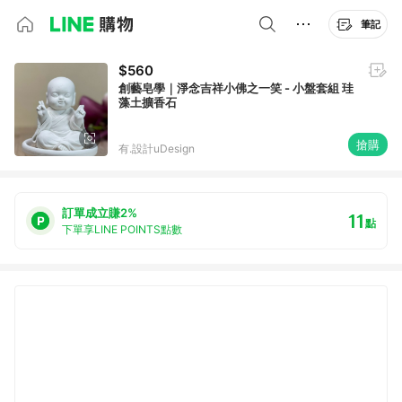
筆記
$560
創藝皂學｜淨念吉祥小佛之一笑 - 小盤套組 珪
藻土擴香石
搶購
有.設計uDesign
訂單成立賺2%
11
點
下單享LINE POINTS點數