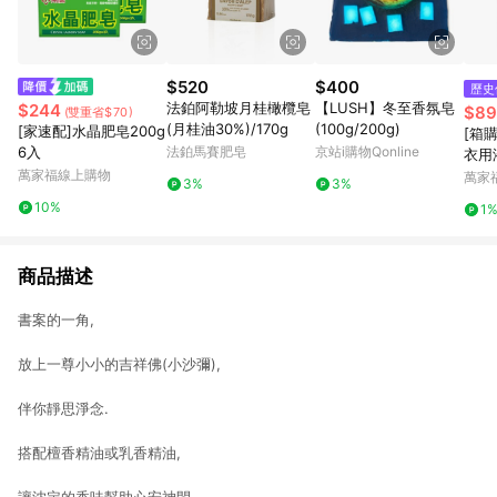
$520
$400
歷史
法鉑阿勒坡月桂橄欖皂
【LUSH】冬至香氛皂
$244
$89
(雙重省$70)
(月桂油30%)/170g
(100g/200g)
[家速配]水晶肥皂200g
[箱
6入
法鉑馬賽肥皂
京站i購物Qonline
衣用
萬家福線上購物
W_1
萬家
3%
3%
10%
1
商品描述
書案的一角,
放上一尊小小的吉祥佛(小沙彌),
伴你靜思淨念.
搭配檀香精油或乳香精油,