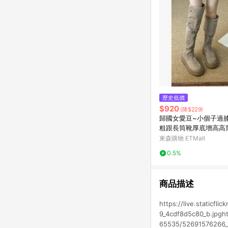
歷史低價
$920
(降$229)
歸國女愛豆~小個子過
粗跟長筒靴厚底增高高
丁靴
東森購物 ETMall
0.5%
商品描述
https://live.staticf
9_4cdf8d5c80_b.jpghtt
65535/52691576266_d8