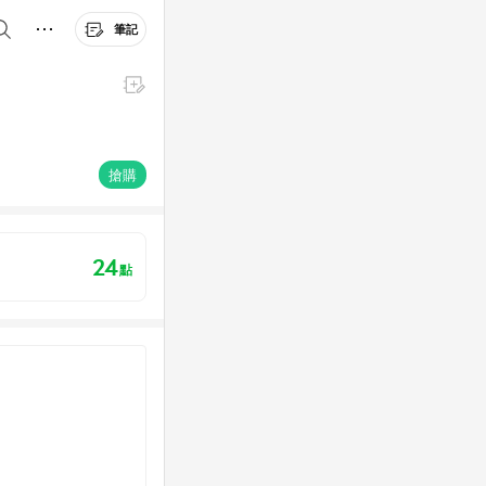
筆記
搶購
24
點