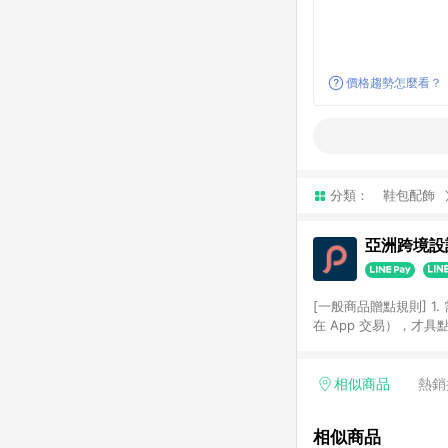
價格趨勢怎麼看？
分類：
鞋包配飾
亞洲跨境設計
[一般商品贈點規則] 1.
在 App 交易），才
扣。 3. LINE 購物
碼)。 4. 透過 LIN
格，部分退款不在此限。 6. 
相似商品
熱銷
後發送。 8. 群眾募
顏色、價位、贈品如與 P
相似商品
使用規則請以點數紅包活動說