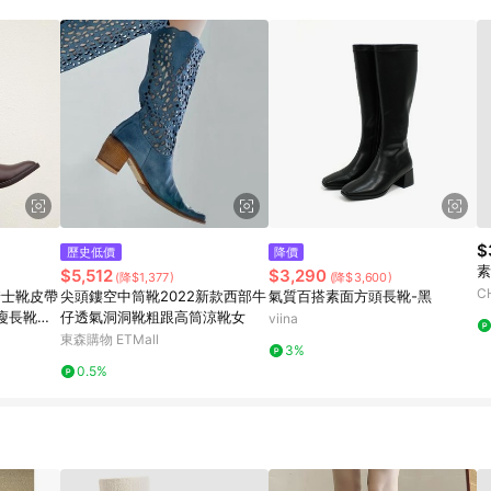
載 Pinkoi APP 後，需透過 LINE 購物前往 Pinkoi 頁面，方享導購資格
$
歷史低價
降價
素
$5,512
$3,290
(降$1,377)
(降$3,600)
C
騎士靴皮帶
尖頭鏤空中筒靴2022新款西部牛
氣質百搭素面方頭長靴-黑
瘦長靴棕
仔透氣洞洞靴粗跟高筒涼靴女
viina
東森購物 ETMall
3%
0.5%