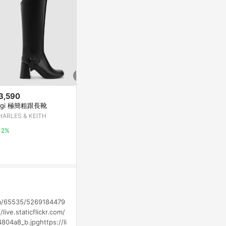
3,590
$3,390
歷史低價
igi 極簡粗跟長靴
拉鍊切爾西長靴
$1,680
(降$2
HARLES & KEITH
CHARLES & KEITH
KOKKO甜
底長靴黑色
2%
2%
KOKKO專櫃女
3%
com/65535/5269184479
ive.staticflickr.com/
04a8_b.jpghttps://li