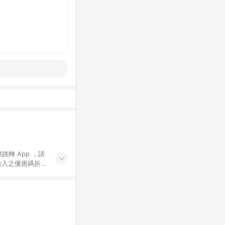
動跳轉 App ，請
輸入之優惠碼折
手動輸入之優惠
行為，不具贈點資
數將於出貨後 45 天
站上之商品規格、
 10. 點數紅包
PP 並完成訂單，不