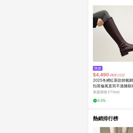
符合導購資格；承上，首次下
降價
$4,490
(降$1,122)
2025冬網紅新款帥氣
扣英倫風直筒不過膝顯
色女
東森購物 ETMall
0.5%
熱銷排行榜