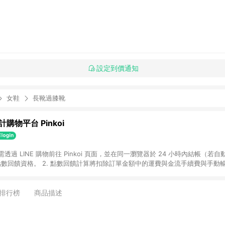
設定到價通知
女鞋
長靴過膝靴
購物平台 Pinkoi
 需透過 LINE 購物前往 Pinkoi 頁面，並在同一瀏覽器於 24 小時內結帳（若自
具點數回饋資格。 2. 點數回饋計算將扣除訂單金額中的運費與金流手續費與手動
點數回饋訂單不得享有 Pinkoi 站方優惠，例如首購優惠，P coins，全站(不包含
E 購物連結到 Pinkoi 以外之網站購買之商品不具贈點資格。 5. 取消訂單或退貨
APP 請更新至Android v4.6.0 / iOS v4.1.5 以上才具贈點資格。 7. 點
排行榜
商品描述
資商品，禮物卡，開館保證金，補運費，攤位費等不具贈點資格。 9. LINE 購物
inkoi 商品資訊頁及購物車不符，以 Pinkoi 購物商品資訊頁及購物車標示為準。
明為準。 11. 若於 LINE 購物前往 Pinkoi 頁面後才首次下載 Pinkoi A