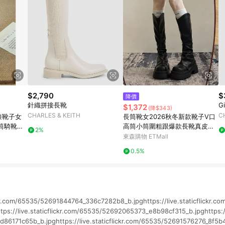
$2,790
$
降價
針織拼接長靴
G
$1,372
(降$343)
CHARLES & KEITH
C
膝靴子女
長筒靴女2026秋冬新款靴子V口
筒騎靴馬
高筒小筒圍粗跟爆款長靴真皮騎
2%
士靴
東森購物 ETMall
0.5%
lickr.com/65535/52691844764_336c7282b8_b.jpghttps://live.staticflickr.
ps://live.staticflickr.com/65535/52692065373_e8b98cf315_b.jpghttps://l
6171c65b_b.jpghttps://live.staticflickr.com/65535/52691576276_8f5b48