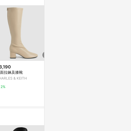
。
3,190
$1,980
降價
面拉鍊及膝靴
直衝天際的腿
$3,976
(降$1,703)
肩頭長靴 三色 
HARLES & KEITH
SPUR Helen Riding Boots_QA7
Mando蔓朵
044 BLACK
2%
亞洲跨境設計購物平台 Pinkoi
2%
1%