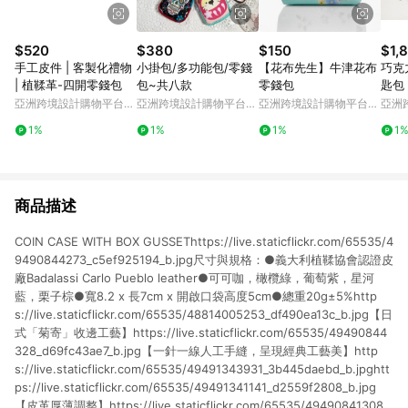
$520
$380
$150
$1,
手工皮件 | 客製化禮物
小掛包/多功能包/零錢
【花布先生】牛津花布
巧克
| 植鞣革-四開零錢包
包~共八款
零錢包
匙包，
A 
亞洲跨境設計購物平台
亞洲跨境設計購物平台
亞洲跨境設計購物平台
亞洲
顏色
Pinkoi
Pinkoi
Pinkoi
Pinko
1%
1%
1%
1
印。
商品描述
COIN CASE WITH BOX GUSSEThttps://live.staticflickr.com/65535/4
9490844273_c5ef925194_b.jpg尺寸與規格：●義大利植鞣協會認證皮
廠Badalassi Carlo Pueblo leather●可可咖，橄欖綠，葡萄紫，星河
藍，栗子棕●寬8.2 x 長7cm x 開啟口袋高度5cm●總重20g±5%http
s://live.staticflickr.com/65535/48814005253_df490ea13c_b.jpg【日
式「菊寄」收邊工藝】https://live.staticflickr.com/65535/49490844
328_d69fc43ae7_b.jpg【一針一線人工手縫，呈現經典工藝美】http
s://live.staticflickr.com/65535/49491343931_3b445daebd_b.jpghtt
ps://live.staticflickr.com/65535/49491341141_d2559f2808_b.jpg
【皮革厚薄調整】https://live.staticflickr.com/65535/49490841308_