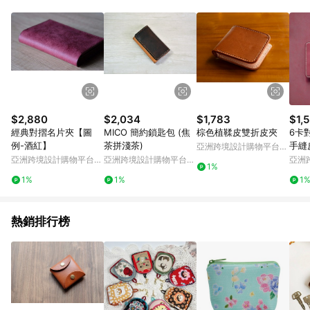
Android v4.6.0 / iOS v4.1.5 以上才具贈點資格。 7. 點數將於出
貨後 45 天後發送。 8. 群眾募資商品，禮物卡，開館保證金，補
運費，攤位費等不具贈點資格。 9. LINE 購物站上之商品規格、
顏色、價位、贈品如與 Pinkoi 商品資訊頁及購物車不符，以
Pinkoi 購物商品資訊頁及購物車標示為準。 10. 點數紅包使用規
則請以點數紅包活動說明為準。 11. 若於 LINE 購物前往 Pinkoi
頁面後才首次下載 Pinkoi APP 並完成訂單，不符合導購資格；承
上，首次下載 Pinkoi APP 後，需透過 LINE 購物前往 Pinkoi 頁
面，方享導購資格。
$2,880
$2,034
$1,783
$1,
經典對摺名片夾【圖
MICO 簡約鎖匙包 (焦
棕色植鞣皮雙折皮夾
6卡
例-酒紅】
茶拼淺茶)
手縫
亞洲跨境設計購物平台
066
Pinkoi
亞洲跨境設計購物平台
亞洲跨境設計購物平台
亞洲
1%
Pinkoi
Pinkoi
Pinko
1%
1%
1
熱銷排行榜