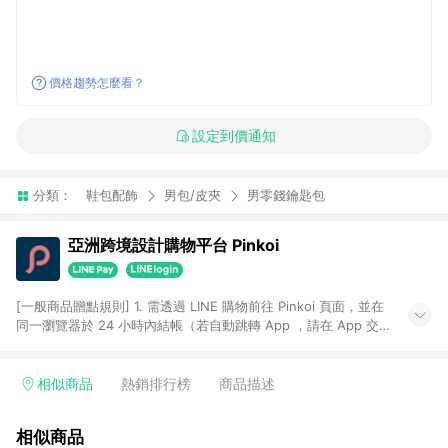
價格趨勢怎麼看？
設定到價通知
分類：
鞋包配飾
男包/皮夾
男零錢鑰匙包
亞洲跨境設計購物平台 Pinkoi
[一般商品贈點規則] 1. 需透過 LINE 購物前往 Pinkoi 頁面，並在
同一瀏覽器於 24 小時內結帳（若自動跳轉 App ，請在 App 交
易），才具點數回饋資格。 2. 點數回饋計算將扣除訂單金額中的
運費與金流手續費與手動輸入之優惠碼折扣。 3. LINE 購物點數
回饋訂單不得享有 Pinkoi 站方優惠，例如首購優惠，P coins，
相似商品
熱銷排行榜
商品描述
全站(不包含手動輸入之優惠碼)。 4. 透過 LINE 購物連結到
Pinkoi 以外之網站購買之商品不具贈點資格。 5. 取消訂單或退貨
相似商品
行為，不具贈點資格，部分退款不在此限。 6. APP 請更新至