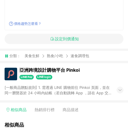
價格趨勢怎麼看？
設定到價通知
分類：
美食生鮮
熟食/小吃
速食調理包
亞洲跨境設計購物平台 Pinkoi
[一般商品贈點規則] 1. 需透過 LINE 購物前往 Pinkoi 頁面，並在
同一瀏覽器於 24 小時內結帳（若自動跳轉 App ，請在 App 交
易），才具點數回饋資格。 2. 點數回饋計算將扣除訂單金額中的
運費與金流手續費與手動輸入之優惠碼折扣。 3. LINE 購物點數
回饋訂單不得享有 Pinkoi 站方優惠，例如首購優惠，P coins，
相似商品
熱銷排行榜
商品描述
全站(不包含手動輸入之優惠碼)。 4. 透過 LINE 購物連結到
Pinkoi 以外之網站購買之商品不具贈點資格。 5. 取消訂單或退貨
相似商品
行為，不具贈點資格，部分退款不在此限。 6. APP 請更新至