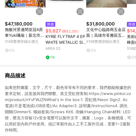
$47,180,000
$31,800,000
降價
降價
無敵河景邊間皇冠4房
文化中心臨路商五金店
$5,627
$14
(降$2,250)
車Yuki珮瑜｜新北市板
面｜高雄市苓雅區五福
KYRIE FLYTRAP 4 EP
美術
橋區中山路二段
一路
5168實價登錄比價王
5168實價登錄比價王
WHITE METALLIC SIL
棒面
VER
雄市
AREA 02
51
0%
0%
1%
0
商品描述
如果您對圖案，文字，尺寸，顏色等等有不同的要求，我們都能根據您的
要求定制，請直接與我們聯繫。英文霓虹燈客制:https://www.pinkoi.co
m/product/nYvFWJZNWhat's in the box:1. 霓虹燈/Neon Sign2. Ac
電源(不是電池或USB供電)/Ac Adapter3. 說明書/Instructions4. 調光
開關/Dimmer5. 螺絲套裝/Screws Kit6. 掛鍊/Hanging Chain材料: LED
燈，壓克力背板12v安全電壓可以製作文字，圖案，Logo，各種標識，可
以用於室內和戶外使用。按訂單製作由人工手工製作完成，需要1~2週製
作時間。