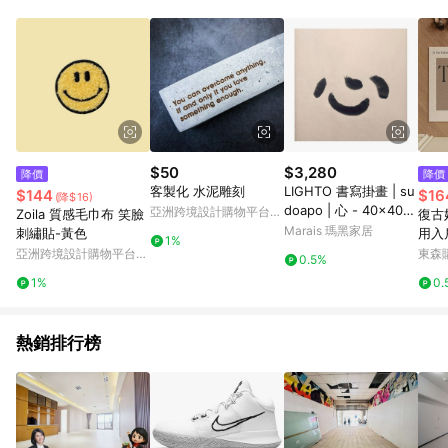
Android v4.6.0 / iOS v4.1.5 以上才具贈點資格。 7. 點數將於出
貨後 45 天後發送。 8. 群眾募資商品，禮物卡，開館保證金，補
運費，攤位費等不具贈點資格。 9. LINE 購物站上之商品規格、
顏色、價位、贈品如與 Pinkoi 商品資訊頁及購物車不符，以
Pinkoi 購物商品資訊頁及購物車標示為準。 10. 點數紅包使用規
則請以點數紅包活動說明為準。 11. 若於 LINE 購物前往 Pinkoi
頁面後才首次下載 Pinkoi APP 並完成訂單，不符合導購資格；承
上，首次下載 Pinkoi APP 後，需透過 LINE 購物前往 Pinkoi 頁
面，方享導購資格。
$50
$3,280
降價
降價
客製化 水泥雕刻
LIGHTO 書寫掛畫 | su
$144
$16
(降$16)
doapo | 心 - 40x40c
亞洲跨境設計購物平台
Zoila 質感毛巾布 笑臉
復古
m-黑胡桃色鋁框
Pinkoi
Marais 瑪黑家居
刺繡貼-黃色
用入
1%
墊 
亞洲跨境設計購物平台
東森購
0.5%
Pinkoi
1%
0.
熱銷排行榜