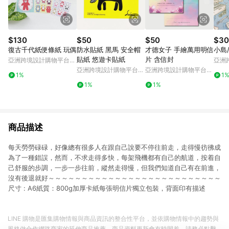
$130
$50
$50
$30
復古千代紙便條紙 玩偶
防水貼紙 黑馬 安全帽
才德女子 手繪萬用明信
小島
貼紙 悠遊卡貼紙
片 含信封
亞洲跨境設計購物平台
亞洲
Pinkoi
Pinko
亞洲跨境設計購物平台
亞洲跨境設計購物平台
1%
1
Pinkoi
Pinkoi
1%
1%
商品描述
每天勞勞碌碌，好像總有很多人在跟自己說要不停往前走，走得慢彷彿成
為了一種錯誤，然而，不求走得多快，每架飛機都有自己的航道，按着自
己舒服的步調，一步一步往前，縱然走得慢，但我們知道自己有在前進，
沒有後退就好～～～～～～～～～～～～～～～～～～～～～～～～～～
尺寸 : A6紙質：800g加厚卡紙每張明信片獨立包裝，背面印有描述
LINE 購物是匯集購物情報與商品資訊的整合性平台，並依購物情報中的趨勢與
風格做合作網路商家的延伸商品推薦，商品資料更新會有時間差，請務必點擊