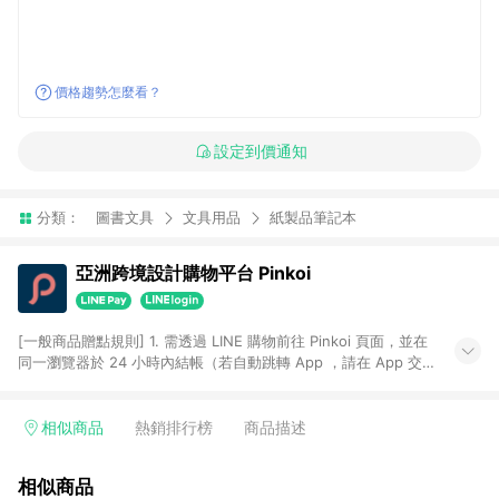
價格趨勢怎麼看？
設定到價通知
分類：
圖書文具
文具用品
紙製品筆記本
亞洲跨境設計購物平台 Pinkoi
[一般商品贈點規則] 1. 需透過 LINE 購物前往 Pinkoi 頁面，並在
同一瀏覽器於 24 小時內結帳（若自動跳轉 App ，請在 App 交
易），才具點數回饋資格。 2. 點數回饋計算將扣除訂單金額中的
運費與金流手續費與手動輸入之優惠碼折扣。 3. LINE 購物點數
回饋訂單不得享有 Pinkoi 站方優惠，例如首購優惠，P coins，
相似商品
熱銷排行榜
商品描述
全站(不包含手動輸入之優惠碼)。 4. 透過 LINE 購物連結到
Pinkoi 以外之網站購買之商品不具贈點資格。 5. 取消訂單或退貨
相似商品
行為，不具贈點資格，部分退款不在此限。 6. APP 請更新至