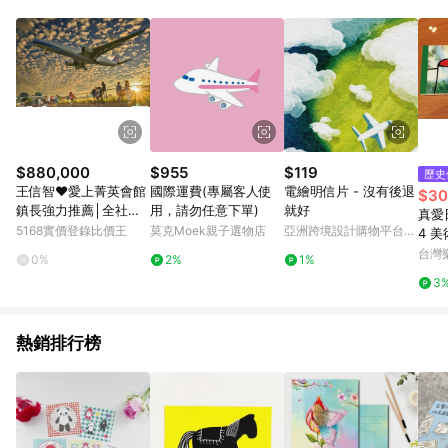
Android v4.6.0 / iOS v4.1.5 以上才具贈點資格。 7. 點數將於出
貨後 45 天後發送。 8. 群眾募資商品，禮物卡，開館保證金，補
運費，攤位費等不具贈點資格。 9. LINE 購物站上之商品規格、
顏色、價位、贈品如與 Pinkoi 商品資訊頁及購物車不符，以
Pinkoi 購物商品資訊頁及購物車標示為準。 10. 點數紅包使用規
則請以點數紅包活動說明為準。 11. 若於 LINE 購物前往 Pinkoi
頁面後才首次下載 Pinkoi APP 並完成訂單，不符合導購資格；承
上，首次下載 Pinkoi APP 後，需透過 LINE 購物前往 Pinkoi 頁
面，方享導購資格。
$880,000
$955
$119
歷史
王信智❤️愛上菁英會館
國際運費(專屬客人使
電繪明信片 - 沒有後退
$30
鎮長強力推薦│全社區
用，請勿任意下單)
就好
真愛日
我最便宜｜台南市仁德
5168實價登錄比價王
莫克Moek親子選物店
亞洲跨境設計購物平台
4 
區中正西路
Pinkoi
紙-
台灣
0%
2%
1%
品 
3
紅豬
熱銷排行榜