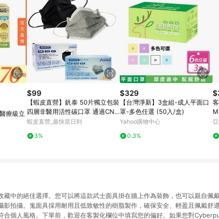
$99
$329
$
【蝦皮直營】釩泰 50片獨立包裝
【台灣淨新】3盒組-成人平面口
客
四層非醫用活性碳口罩 通過CNS
罩-多色任選 (50入/盒)
M
強醫療級立
14775 過濾防塵拋棄式 非醫材
蝦皮直營_最快當日到
Yahoo購物中心
亞
3%
0.3%
收藏中的絕佳選擇。您可以將這款武士面具掛在牆上作為裝飾，也可以親自佩
攝影拍攝。鬼面具採用耐用且低致敏性的樹脂製作，確保安全、輕盈且佩戴舒
合個人風格。下單前，歡迎在客製化欄位中填寫您的偏好。如果您對Cyberpunk