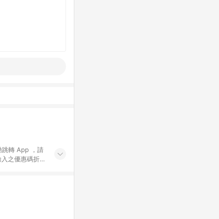
動跳轉 App ，請
輸入之優惠碼折
手動輸入之優惠
行為，不具贈點資
數將於出貨後 45 天
站上之商品規格、
 10. 點數紅包
PP 並完成訂單，不