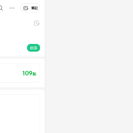
筆記
搶購
109
點