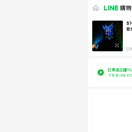
$1
藍
亞洲
訂單成立賺1%
下單享LINE P