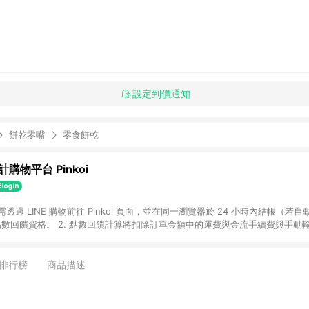
設定到價通知
餅乾零嘴
零食餅乾
購物平台 Pinkoi
 需透過 LINE 購物前往 Pinkoi 頁面，並在同一瀏覽器於 24 小時內結帳（若自
具點數回饋資格。 2. 點數回饋計算將扣除訂單金額中的運費與金流手續費與手動
點數回饋訂單不得享有 Pinkoi 站方優惠，例如首購優惠，P coins，全站(不包含
E 購物連結到 Pinkoi 以外之網站購買之商品不具贈點資格。 5. 取消訂單或退貨
APP 請更新至Android v4.6.0 / iOS v4.1.5 以上才具贈點資格。 7. 點
排行榜
商品描述
資商品，禮物卡，開館保證金，補運費，攤位費等不具贈點資格。 9. LINE 購物
inkoi 商品資訊頁及購物車不符，以 Pinkoi 購物商品資訊頁及購物車標示為準。
明為準。 11. 若於 LINE 購物前往 Pinkoi 頁面後才首次下載 Pinkoi A