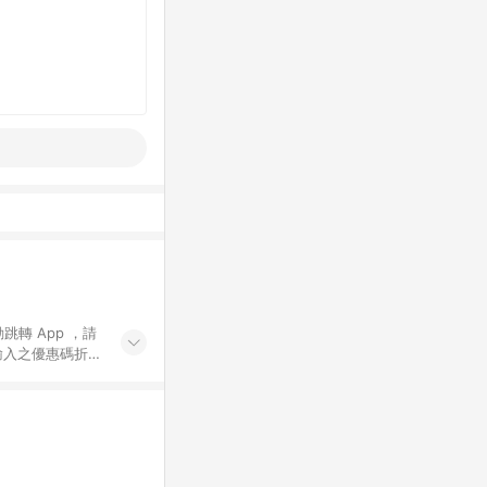
動跳轉 App ，請
輸入之優惠碼折
手動輸入之優惠
行為，不具贈點資
數將於出貨後 45 天
站上之商品規格、
 10. 點數紅包
PP 並完成訂單，不