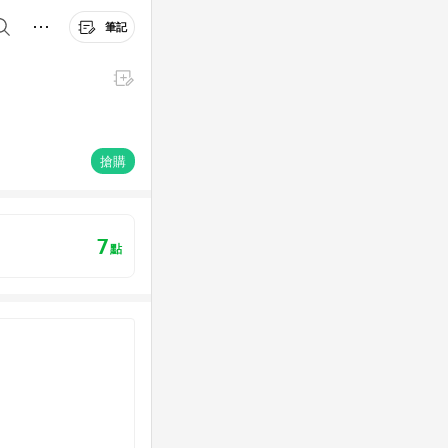
筆記
搶購
7
點