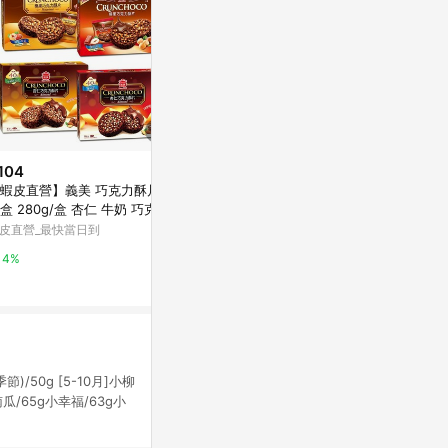
104
降價
降價
蝦皮直營】義美 巧克力酥片 量
$79
$60
(降$21)
(降$5)
盒 280g/盒 杏仁 牛奶 巧克力
多力多滋起司組合包200g
【蝦皮直營】
可可 榛果 零食 餅乾 點心 巧克
皮直營_最快當日到
蚵仔煎/蚵仔煎
萬家福線上購物
片 零嘴
鹽之花 110.
蝦皮直營_最快
4%
15%
乾
4%
50g [5-10月]小柳
小南瓜/65g小幸福/63g小