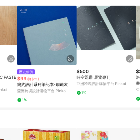
載 Pinkoi APP 後，需透過 LINE 購物前往 Pinkoi 頁面，方享導購資格
$500
$
歷史低價
 PASTE
時空題辭 展覽專刊
洛
$99
(降$21)
書
亞洲跨境設計購物平台 Pinkoi
簡約設計系列筆記本-鋼鐵灰
koi
亞
亞洲跨境設計購物平台 Pinkoi
1%
1%