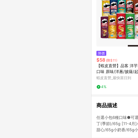
降價
$58
(降$11)
【蝦皮直營】品客 洋芋片
口味 原味/洋蔥/披薩/
餅乾 零食 罐裝洋芋片
蝦皮直營_最快當日到
4%
商品描述
任選小包6種口味●可選擇
丁(季節)/65g [11-4
甜心/65g小奶香/65g