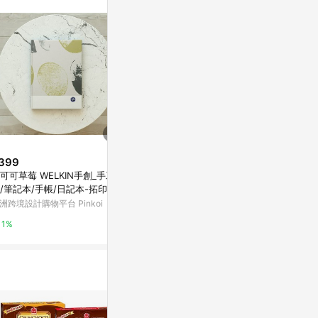
。
399
$500
$560
可可草莓 WELKIN手創_手工
展覽畫冊－藝識流淌
【甜宇宙 GALA
/筆記本/手帳/日記本-拓印
燙金行星小禮盒
亞洲跨境設計購物平台 Pinkoi
洲跨境設計購物平台 Pinkoi
LINE禮物
1%
1%