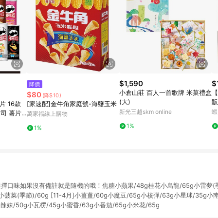
$1,590
$
降價
小倉山莊 百人一首歌牌 米菓禮盒
【
$80
(降$10)
(大)
販
 16款
[家速配]金牛角家庭號-海鹽玉米
黑
新光三越skm online
蝦
起司 薯片
萬家福線上購物
力
1%
1%
口味如果沒有備註就是隨機的哦！焦糖小蘋果/48g桂花小烏龍/65g小雷夢(季節)/
月]小菠菜(季節)/60g [11-4月]小薑薑/60g小魔豆/65g小核彈/63g小星球/35g
小辣妹/50g小瓦楞/45g小蜜香/63g小番茄/65g小米花/65g