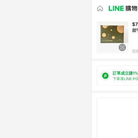
$
甜
亞洲
訂單成立賺1%
下單享LINE P