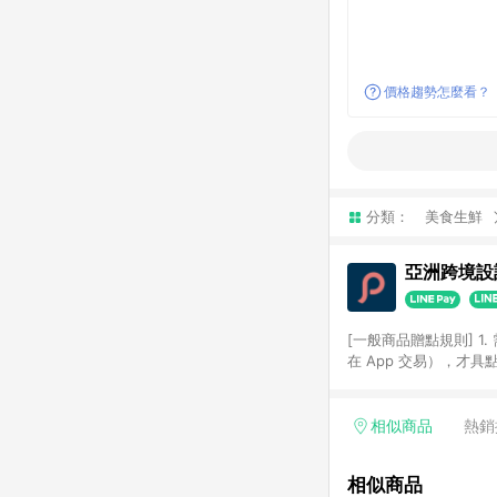
價格趨勢怎麼看？
分類：
美食生鮮
亞洲跨境設計
[一般商品贈點規則] 1.
在 App 交易），才
扣。 3. LINE 購物
碼)。 4. 透過 LIN
格，部分退款不在此限。 6. 
相似商品
熱銷
後發送。 8. 群眾募
顏色、價位、贈品如與 P
相似商品
使用規則請以點數紅包活動說