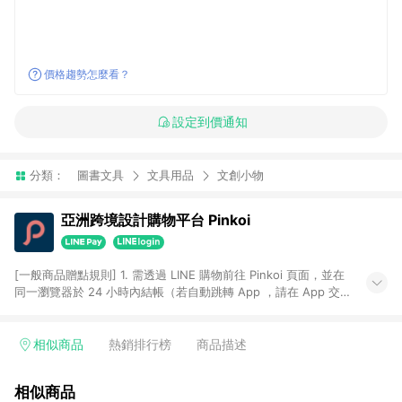
價格趨勢怎麼看？
設定到價通知
分類：
圖書文具
文具用品
文創小物
亞洲跨境設計購物平台 Pinkoi
[一般商品贈點規則] 1. 需透過 LINE 購物前往 Pinkoi 頁面，並在
同一瀏覽器於 24 小時內結帳（若自動跳轉 App ，請在 App 交
易），才具點數回饋資格。 2. 點數回饋計算將扣除訂單金額中的
運費與金流手續費與手動輸入之優惠碼折扣。 3. LINE 購物點數
回饋訂單不得享有 Pinkoi 站方優惠，例如首購優惠，P coins，
相似商品
熱銷排行榜
商品描述
全站(不包含手動輸入之優惠碼)。 4. 透過 LINE 購物連結到
Pinkoi 以外之網站購買之商品不具贈點資格。 5. 取消訂單或退貨
相似商品
行為，不具贈點資格，部分退款不在此限。 6. APP 請更新至