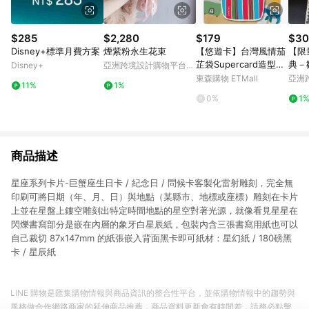
$285
$2,280
$179
$30
Disney+標準月費方案
煙紫粉永生花束
【悠遊卡】台灣風情茄
【限
芷袋Supercard造型悠
典－
Disney+
亞洲跨境設計購物平台
遊卡-台灣(裁型)-受託
Pinkoi
東森購物 ETMall
亞洲
11%
1%
代銷
Pinko
0%
1
商品描述
星座系列卡片-巨蟹座生日卡 / 紀念日 / 問候卡客製化雷射雕刻，完全無
印刷可將日期（年、月、日）與地點（某縣市、地標或座標）雕刻在卡片
上並在星盤上鏤空雕刻出特定時間地點的星空對著光源，就像看見星星在
閃爍書寫部分是嵌在內層的象牙白星辰紙，包裝內含三張書寫用紙也可以
自己裁切 87x147mm 的紙張嵌入背面黑卡即可紙材：星幻紙 / 180磅黑
卡 / 星辰紙
LINE 購物是匯集購物情報與商品資訊的整合性平台，並依購物情報中的趨勢與
風格做合作網路商家的延伸商品推薦，商品資料更新會有時間差，請務必點擊