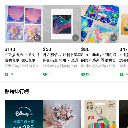
Android v4.6.0 / iOS v4.1.5 以上才具贈點資格。 7. 點數將於出
貨後 45 天後發送。 8. 群眾募資商品，禮物卡，開館保證金，補
運費，攤位費等不具贈點資格。 9. LINE 購物站上之商品規格、
顏色、價位、贈品如與 Pinkoi 商品資訊頁及購物車不符，以
Pinkoi 購物商品資訊頁及購物車標示為準。 10. 點數紅包使用規
則請以點數紅包活動說明為準。 11. 若於 LINE 購物前往 Pinkoi
頁面後才首次下載 Pinkoi APP 並完成訂單，不符合導購資格；承
上，首次下載 Pinkoi APP 後，需透過 LINE 購物前往 Pinkoi 頁
面，方享導購資格。
$140
$50
$80
$47
三款描圖紙 半透明 不
艸方明信片 只剩下星星
Serendipity不期而遇
4月開
透明色紙 摺紙色紙 手
原創插畫 萬用卡 文具
的美好系列 燙銀明信片
讀書
作色紙 拼貼素材紙組
插畫信片
日程
亞洲跨境設計購物平台
亞洲跨境設計購物平台
亞洲跨境設計購物平台
亞洲
面與書
Pinkoi
Pinkoi
Pinkoi
Pinko
1%
1%
1%
1
十二
熱銷排行榜