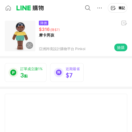
筆記
降價
$316
(降$7)
摩卡男孩
搶購
亞洲跨境設計購物平台 Pinkoi
訂單成立賺1%
近期最省
3
$7
點