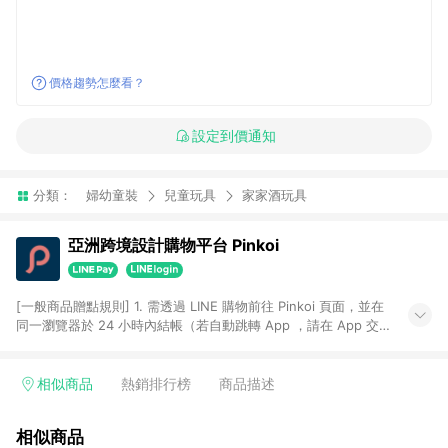
價格趨勢怎麼看？
設定到價通知
分類：
婦幼童裝
兒童玩具
家家酒玩具
亞洲跨境設計購物平台 Pinkoi
[一般商品贈點規則] 1. 需透過 LINE 購物前往 Pinkoi 頁面，並在
同一瀏覽器於 24 小時內結帳（若自動跳轉 App ，請在 App 交
易），才具點數回饋資格。 2. 點數回饋計算將扣除訂單金額中的
運費與金流手續費與手動輸入之優惠碼折扣。 3. LINE 購物點數
回饋訂單不得享有 Pinkoi 站方優惠，例如首購優惠，P coins，
相似商品
熱銷排行榜
商品描述
全站(不包含手動輸入之優惠碼)。 4. 透過 LINE 購物連結到
Pinkoi 以外之網站購買之商品不具贈點資格。 5. 取消訂單或退貨
相似商品
行為，不具贈點資格，部分退款不在此限。 6. APP 請更新至