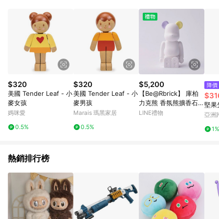
Android v4.6.0 / iOS v4.1.5 以上才具贈點資格。 7. 點數將於出
貨後 45 天後發送。 8. 群眾募資商品，禮物卡，開館保證金，補
運費，攤位費等不具贈點資格。 9. LINE 購物站上之商品規格、
顏色、價位、贈品如與 Pinkoi 商品資訊頁及購物車不符，以
Pinkoi 購物商品資訊頁及購物車標示為準。 10. 點數紅包使用規
則請以點數紅包活動說明為準。 11. 若於 LINE 購物前往 Pinkoi
頁面後才首次下載 Pinkoi APP 並完成訂單，不符合導購資格；承
上，首次下載 Pinkoi APP 後，需透過 LINE 購物前往 Pinkoi 頁
面，方享導購資格。
$320
$320
$5,200
降價
美國 Tender Leaf - 小
美國 Tender Leaf - 小
【Be@Rbrick】 庫柏
$31
麥女孩
麥男孩
力克熊 香氛熊擴香石
堅果
馬卡龍雙色版（紫色黃
媽咪愛
Marais 瑪黑家居
LINE禮物
亞洲
色-水果派對香氛）
Pinko
0.5%
0.5%
1
熱銷排行榜