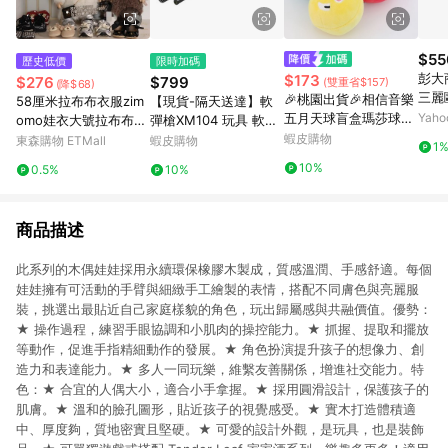
$55
歷史低價
限時加碼
彭大商
$173
$276
$799
(雙重省$157)
(降$68)
三麗
🎉桃園出貨🎉相信音樂
58厘米拉布布衣服zim
【現貨-隔天送達】軟
五月天球盲盒瑪莎球五
Yah
omo娃衣大號拉布布衣
彈槍XM104 玩具 軟彈
球演唱會明星周邊552
服小香風娃衣玩偶鞋子
发射器 抛殼玩具 兒童
蝦皮購物
東森購物 ETMall
蝦皮購物
1
5毛絨玩具掛件
男孩玩具槍 沖鋒發射器
10%
0.5%
10%
吃雞 戶外玩具 交換禮
物
商品描述
此系列的木偶娃娃採用永續環保橡膠木製成，質感溫潤、手感舒適。每個
娃娃擁有可活動的手臂與細緻手工繪製的表情，搭配不同膚色與亮麗服
裝，挑選出最貼近自己家庭樣貌的角色，玩出歸屬感與共融價值。優勢：
★ 操作過程，練習手眼協調和小肌肉的操控能力。★ 抓握、提取和擺放
等動作，促進手指精細動作的發展。★ 角色扮演提升孩子的想像力、創
造力和表達能力。★ 多人一同玩樂，維繫友善關係，增進社交能力。特
色：★ 合宜的人偶大小，適合小手拿握。★ 採用圓滑設計，保護孩子的
肌膚。★ 溫和的臉孔圖形，貼近孩子的視覺感受。★ 實木打造體積適
中、厚度夠，質地密實且堅硬。★ 可愛的設計外觀，是玩具，也是裝飾