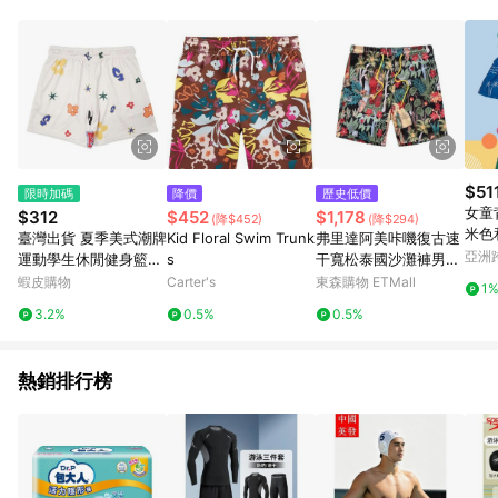
Android v4.6.0 / iOS v4.1.5 以上才具贈點資格。 7. 點數將於出
貨後 45 天後發送。 8. 群眾募資商品，禮物卡，開館保證金，補
運費，攤位費等不具贈點資格。 9. LINE 購物站上之商品規格、
顏色、價位、贈品如與 Pinkoi 商品資訊頁及購物車不符，以
Pinkoi 購物商品資訊頁及購物車標示為準。 10. 點數紅包使用規
則請以點數紅包活動說明為準。 11. 若於 LINE 購物前往 Pinkoi
頁面後才首次下載 Pinkoi APP 並完成訂單，不符合導購資格；承
上，首次下載 Pinkoi APP 後，需透過 LINE 購物前往 Pinkoi 頁
面，方享導購資格。
$51
限時加碼
降價
歷史低價
女童背
$312
$452
$1,178
(降$452)
(降$294)
米色
臺灣出貨 夏季美式潮牌
Kid Floral Swim Trunk
弗里達阿美咔嘰復古速
亞洲
運動學生休閒健身籃球
s
干寬松泰國沙灘褲男女
Pinko
四分短褲速乾透氣沙灘
情侶休閑花短褲男潮牌
蝦皮購物
Carter's
東森購物 ETMall
1
運動短褲 五分褲 健身
3.2%
0.5%
0.5%
短褲
熱銷排行榜