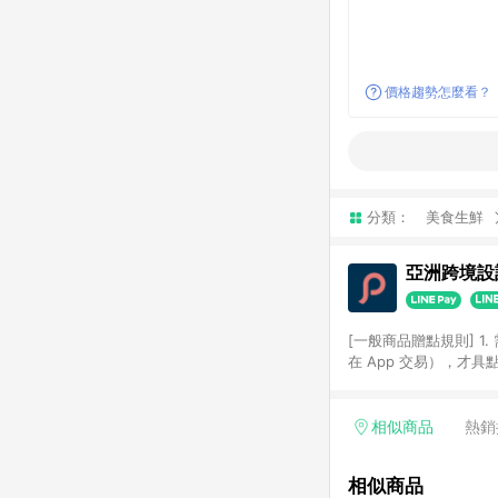
價格趨勢怎麼看？
分類：
美食生鮮
亞洲跨境設計
[一般商品贈點規則] 1.
在 App 交易），才
扣。 3. LINE 購物
碼)。 4. 透過 LIN
格，部分退款不在此限。 6. 
相似商品
熱銷
後發送。 8. 群眾募
顏色、價位、贈品如與 P
相似商品
使用規則請以點數紅包活動說