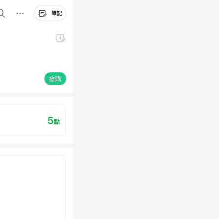
筆記
搶購
5
點