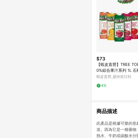
$73
【蝦皮直營】TREE TOP
0%綜合果汁系列 1L 石
橙/蘋果/水蜜桃/蕃茄汁
蝦皮直營_最快當日到
4%
商品描述
此產品是根據可樂的形
道。因為它是一種藥物
熱水、牛奶或碳酸水分