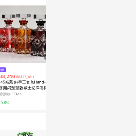
。
$1,306
降價
降價
TOMO可楽糖漿 720ml【日式手
68,246
$3,528
(降$17,061)
(降$7
工精釀可樂】
845精薦 純手工套色Hand-cut
DIOR JOY by 
亞洲跨境設計購物平台 Pinkoi
割雕花醒酒器威士忌洋酒杯瓶
um Spray 50
裝
森購物 ETMall
Escentual
1%
0.5%
0.5%