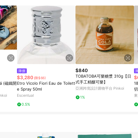
載 Pinkoi APP 後，需透過 LINE 購物前往 Pinkoi 頁面，方享導購資格
$840
降價
TOBATOBA可樂糖漿 310g【日
$3,280
$
(降$66)
式手工精釀可樂】
 (磁鐵開
Etro Vicolo Fiori Eau de Toilett
1
亞洲跨境設計購物平台 Pinkoi
e Spray 50ml
切
套
koi
Escentual
東
1%
0.5%