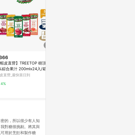
366
限時加碼
降價
蝦皮直營】TREETOP 樹頂 10
$76
$32
(降$8)
%綜合果汁 200mlx24入/箱 石
ANYTIME 卡曼橘果汁 65ml 一
光泉果汁時刻 
莓/蘋果汁/柳橙/蔓越莓/水蜜桃
皮直營_最快當日到
包 維生素C果汁
汁-290ml
汁
上
蝦皮購物
萬家福線上購
4%
2.4%
1%
保密的，所以很少有人知
。我對糖很挑剔。將其與
也可用於烹飪和製作糖