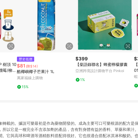
$399
$
歷史低價
 樹頂 10
【柴語錄聯名】蜂蜜檸檬膠囊
【
$81
(降$14)
榴莓/柳
0
亞洲跨境設計購物平台 Pinkoi
酷椰嶼椰子芒果汁 1L
 果汁
榴
蝦
萬家福線上購物
1%
果
15%
象轉載的。據說可樂最初是作為藥物開發的。成為主要可口可樂根源的配方是
，所以它是一種完全不含添加劑的產品，含有對身體有益的香料、草藥和果汁
開。它與高球和啤酒等酒精飲料搭配得很好。它也很適合搭配冰淇淋和酸奶。