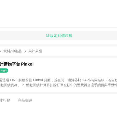
設定到價通知
飲料/沖泡品
果汁果醋
購物平台 Pinkoi
 需透過 LINE 購物前往 Pinkoi 頁面，並在同一瀏覽器於 24 小時內結帳（若自
具點數回饋資格。 2. 點數回饋計算將扣除訂單金額中的運費與金流手續費與手動
點數回饋訂單不得享有 Pinkoi 站方優惠，例如首購優惠，P coins，全站(不包含
E 購物連結到 Pinkoi 以外之網站購買之商品不具贈點資格。 5. 取消訂單或退貨
APP 請更新至Android v4.6.0 / iOS v4.1.5 以上才具贈點資格。 7. 點
排行榜
商品描述
資商品，禮物卡，開館保證金，補運費，攤位費等不具贈點資格。 9. LINE 購物
inkoi 商品資訊頁及購物車不符，以 Pinkoi 購物商品資訊頁及購物車標示為準。
明為準。 11. 若於 LINE 購物前往 Pinkoi 頁面後才首次下載 Pinkoi A