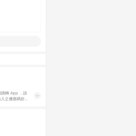
動跳轉 App ，請
輸入之優惠碼折
手動輸入之優惠
行為，不具贈點資
數將於出貨後 45 天
站上之商品規格、
 10. 點數紅包
PP 並完成訂單，不