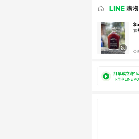
$
京
亞洲
訂單成立賺1%
下單享LINE P