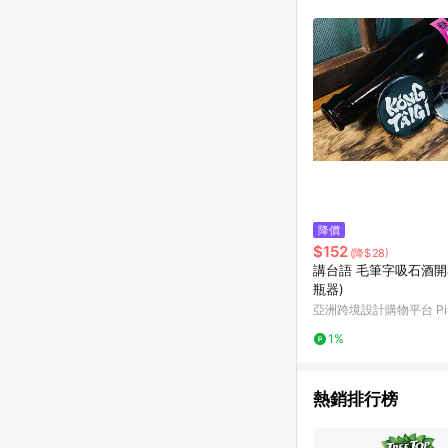
符合導購資格；承上，首次下
降價
$152
(降$28)
講台語 毛筆字吸石酒開á
瓶器)
亞洲跨境設計購物平台 Pin
1%
熱銷排行榜