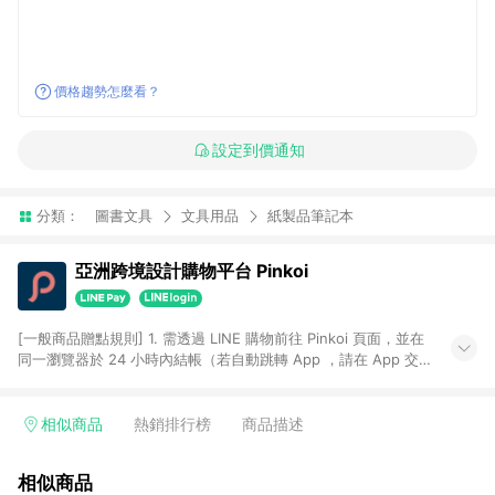
價格趨勢怎麼看？
設定到價通知
分類：
圖書文具
文具用品
紙製品筆記本
亞洲跨境設計購物平台 Pinkoi
[一般商品贈點規則] 1. 需透過 LINE 購物前往 Pinkoi 頁面，並在
同一瀏覽器於 24 小時內結帳（若自動跳轉 App ，請在 App 交
易），才具點數回饋資格。 2. 點數回饋計算將扣除訂單金額中的
運費與金流手續費與手動輸入之優惠碼折扣。 3. LINE 購物點數
回饋訂單不得享有 Pinkoi 站方優惠，例如首購優惠，P coins，
相似商品
熱銷排行榜
商品描述
全站(不包含手動輸入之優惠碼)。 4. 透過 LINE 購物連結到
Pinkoi 以外之網站購買之商品不具贈點資格。 5. 取消訂單或退貨
相似商品
行為，不具贈點資格，部分退款不在此限。 6. APP 請更新至