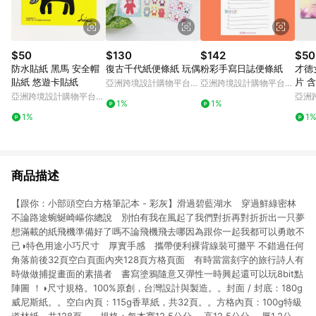
$50
$130
$142
$50
防水貼紙 黑馬 安全帽
復古千代紙便條紙 玩偶
粉彩手寫日誌便條紙
才德
貼紙 悠遊卡貼紙
片 
亞洲跨境設計購物平台
亞洲跨境設計購物平台
Pinkoi
Pinkoi
亞洲跨境設計購物平台
亞洲
1%
1%
Pinkoi
Pinko
1%
1
商品描述
【跟你：小部頭空白方格筆記本 - 彩灰】滑過碧藍湖水 穿過鮮綠密林
不論路途蜿蜒崎嶇你總說 別怕有我在風起了我們對折再對折折出一只夢
想滿載的紙飛機準備好了嗎不論飛機飛去哪因為跟你一起我都可以勇敢不
已◑特色用途小巧尺寸 厚實手感 攜帶便利裸背線裝可攤平 不錯過任何
角落前後32頁空白頁面內夾128頁方格頁面 有時當當刻字的旅行詩人有
時做做捕捉畫面的素描者 書寫塗鴉隨意又彈性一時興起還可以玩8bit點
陣圖 ！◑尺寸規格。100%原創，台灣設計與製造。。封面 / 封底：180g
威尼斯紙。。空白內頁：115g香草紙，共32頁。。方格內頁：100g特級