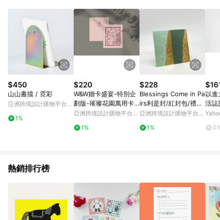
Android v4.6.0 / iOS v4.1.5 以上才具贈點資格。 7. 點數將於出
貨後 45 天後發送。 8. 群眾募資商品，禮物卡，開館保證金，補
運費，攤位費等不具贈點資格。 9. LINE 購物站上之商品規格、
顏色、價位、贈品如與 Pinkoi 商品資訊頁及購物車不符，以
Pinkoi 購物商品資訊頁及購物車標示為準。 10. 點數紅包使用規
則請以點數紅包活動說明為準。 11. 若於 LINE 購物前往 Pinkoi
頁面後才首次下載 Pinkoi APP 並完成訂單，不符合導購資格；承
上，首次下載 Pinkoi APP 後，需透過 LINE 購物前往 Pinkoi 頁
面，方享導購資格。
$450
$220
$228
$16
山山書擋 / 霓彩
W&W婚卡盛宴-特別企
Blessings Come in Pa
以進
劃版-璀璨花園萬用卡-
irs利是封/紅封包/禮封
活誌
亞洲跨境設計購物平台
手寫留白款-紫苑10入
(8個)
Pinkoi
亞洲跨境設計購物平台
亞洲跨境設計購物平台
Yah
1%
Pinkoi
Pinkoi
1%
1%
0
熱銷排行榜