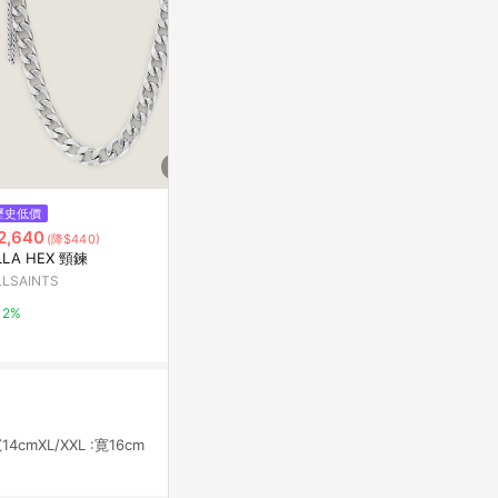
$300
歷史低價
降價
最強肩頸按摩術：整頓呼吸與自
2,640
$499
(降$440)
(降$481
律神經
LLA HEX 頸鍊
RASTO RK
Yahoo購物中心
掛手持風扇
LLSAINTS
震旦通訊
0%
2%
5%
cmXL/XXL :寛16cm