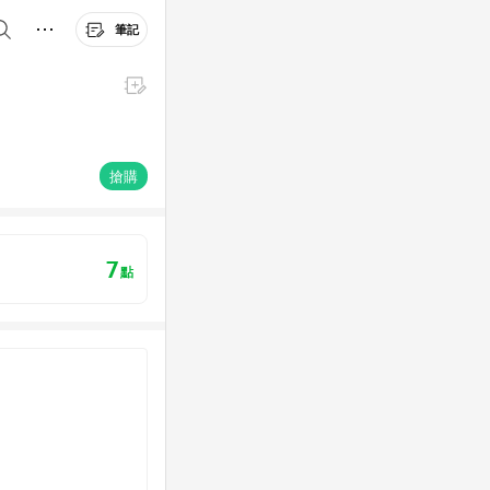
筆記
搶購
7
點