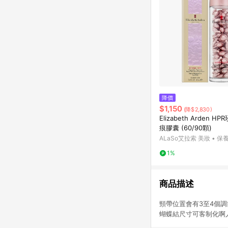
降價
$1,150
(降$2,830)
Elizabeth Arden H
痕膠囊 (60/90顆)
ALaSo艾拉索 美妝 • 保養
1%
商品描述
頸帶位置會有3至4個調節鈕啊
蝴蝶結尺寸可客制化啊