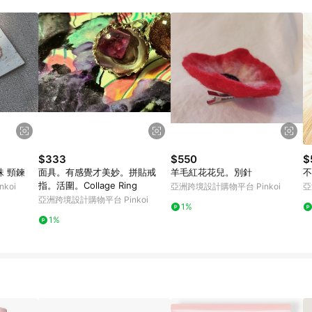
載 Pinkoi APP 後，需透過 LINE 購物前往 Pinkoi 頁面，方享導購資格
$333
$550
$
Swarovski 串珠 頸鍊
面具。有感覺才美妙。拼貼戒
羊毛紅花花兒。別針
不
指。活圍。Collage Ring
koi
亞洲跨境設計購物平台 Pinkoi
亞
亞洲跨境設計購物平台 Pinkoi
1%
1%