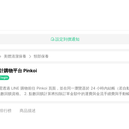
設定到價通知
美體清潔保養
頸部保養
購物平台 Pinkoi
 需透過 LINE 購物前往 Pinkoi 頁面，並在同一瀏覽器於 24 小時內結帳（若自
具點數回饋資格。 2. 點數回饋計算將扣除訂單金額中的運費與金流手續費與手動
點數回饋訂單不得享有 Pinkoi 站方優惠，例如首購優惠，P coins，全站(不包含
E 購物連結到 Pinkoi 以外之網站購買之商品不具贈點資格。 5. 取消訂單或退貨
APP 請更新至Android v4.6.0 / iOS v4.1.5 以上才具贈點資格。 7. 點
排行榜
商品描述
資商品，禮物卡，開館保證金，補運費，攤位費等不具贈點資格。 9. LINE 購物
inkoi 商品資訊頁及購物車不符，以 Pinkoi 購物商品資訊頁及購物車標示為準。
明為準。 11. 若於 LINE 購物前往 Pinkoi 頁面後才首次下載 Pinkoi A