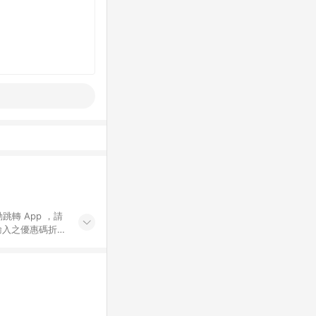
動跳轉 App ，請
輸入之優惠碼折
手動輸入之優惠
行為，不具贈點資
數將於出貨後 45 天
站上之商品規格、
 10. 點數紅包
PP 並完成訂單，不