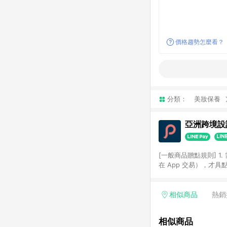
價格趨勢怎麼看？
分類：
美妝保養
亞洲跨境設計
[一般商品贈點規則] 1.
在 App 交易），才
扣。 3. LINE 購物
碼)。 4. 透過 LIN
格，部分退款不在此限。 6. 
相似商品
熱銷
後發送。 8. 群眾募
顏色、價位、贈品如與 P
相似商品
使用規則請以點數紅包活動說