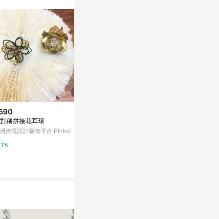
。
590
$1,857
$588
對稱拼接花耳環
Royal peony, peony face. Gou
【閃靈鑽原石】 
ache.
洲跨境設計購物平台 Pinkoi
亞洲跨境設計購物
亞洲跨境設計購物平台 Pinkoi
1%
1%
1%