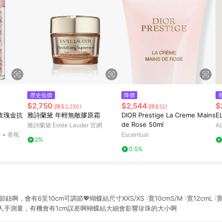
歷史低價
降價
$2,750
$2,544
$
(降$2,230)
(降$52)
PR玫瑰金抗
雅詩蘭黛 年輕無敵膠原霜
DIOR Prestige La Creme Mains
E
de Rose 50ml
雅詩蘭黛 Estée Lauder 官網
A
 • 香氛
Escentual
2%
0.5%
，會有6至10cm可調節💖蝴蝶結尺寸XXS/XS :寛10cmS/M :寛12cmL :寛14
人手測量，有機會有1cm誤差啊蝴蝶結大細會影響珍珠的大小啊