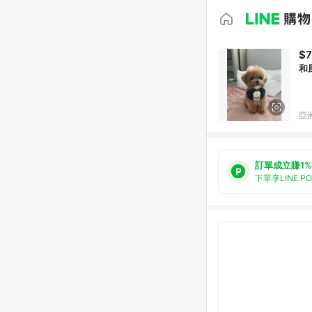
$7
和
亞洲
訂單成立賺1%
下單享LINE P