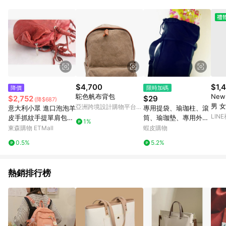
Android v4.6.0 / iOS v4.1.5 以上才具贈點資格。 7. 點數將於出
貨後 45 天後發送。 8. 群眾募資商品，禮物卡，開館保證金，補
運費，攤位費等不具贈點資格。 9. LINE 購物站上之商品規格、
顏色、價位、贈品如與 Pinkoi 商品資訊頁及購物車不符，以
Pinkoi 購物商品資訊頁及購物車標示為準。 10. 點數紅包使用規
則請以點數紅包活動說明為準。 11. 若於 LINE 購物前往 Pinkoi
頁面後才首次下載 Pinkoi APP 並完成訂單，不符合導購資格；承
上，首次下載 Pinkoi APP 後，需透過 LINE 購物前往 Pinkoi 頁
面，方享導購資格。
$4,700
$1,
降價
限時加碼
駝色帆布背包
New
$2,752
$29
(降$687)
男 女
亞洲跨境設計購物平台
意大利小眾 進口泡泡羊
專用提袋、瑜珈柱、滾
8VTI
Pinkoi
LIN
皮手抓紋手提單肩包軟
筒、瑜珈墊、專用外
1%
皮女包 PALIO原單
袋、握把
東森購物 ETMall
蝦皮購物
0.5%
5.2%
熱銷排行榜