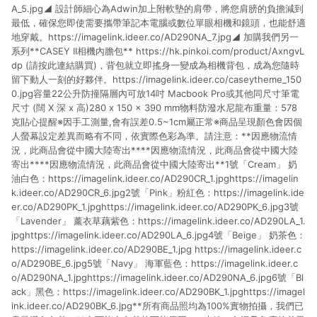
A_5.jpg◢ 設計師細心為Adwin加上附軟墊的肩帶，將您肩膀的負擔減到
最低，確保您即使需要攜帶筆記本電腦或數位單眼相機和鏡頭，也能舒適
地穿戴。https://imagelink.ideer.co/AD290NA_7.jpg◢ 加購我們另一
系列**CASEY II相機內膽包** https://hk.pinkoi.com/product/AxngvL
dp (請按此連結購買)，背包就立即搖身一變成為相機背包，成為您隨時
留下動人一刻的好夥伴。https://imagelink.ideer.co/caseytheme_150
0.jpg容量22公升防撞隔層內可放14吋 Macbook Pro或其他同尺寸筆電
尺寸 (闊 X 深 x 高)280 x 150 x 390 mm物料防潑水尼龍布重量：578
克貼心提醒※因手工測量,會有誤差0.5~1cm屬正常※商品呈現顏色會因個
人螢幕設定差異而略有不同，依實際色彩為準。請注意：**因應物流情
況，此商品會從中國大陸寄出****因應物流情況，此商品會從中國大陸
寄出****因應物流情況，此商品會從中國大陸寄出**1號「Cream」 奶
油白色：https://imagelink.ideer.co/AD290CR_1.jpghttps://imagelin
k.ideer.co/AD290CR_6.jpg2號「Pink」粉紅色：https://imagelink.ide
er.co/AD290PK_1.jpghttps://imagelink.ideer.co/AD290PK_6.jpg3號
「Lavender」 薰衣草藕紫色：https://imagelink.ideer.co/AD290LA_1.
jpghttps://imagelink.ideer.co/AD290LA_6.jpg4號「Beige」 奶茶色：
https://imagelink.ideer.co/AD290BE_1.jpg https://imagelink.ideer.c
o/AD290BE_6.jpg5號「Navy」 海軍藍色：https://imagelink.ideer.c
o/AD290NA_1.jpghttps://imagelink.ideer.co/AD290NA_6.jpg6號「Bl
ack」黑色：https://imagelink.ideer.co/AD290BK_1.jpghttps://imagel
ink.ideer.co/AD290BK_6.jpg**所有商品照均為100%實物拍攝，我們已