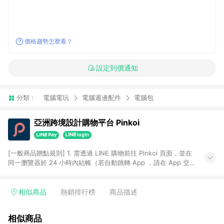
價格趨勢怎麼看？
設定到價通知
分類：
電腦電玩
電腦週邊配件
電腦包
亞洲跨境設計購物平台 Pinkoi
[一般商品贈點規則] 1. 需透過 LINE 購物前往 Pinkoi 頁面，並在
同一瀏覽器於 24 小時內結帳（若自動跳轉 App ，請在 App 交
易），才具點數回饋資格。 2. 點數回饋計算將扣除訂單金額中的
運費與金流手續費與手動輸入之優惠碼折扣。 3. LINE 購物點數
回饋訂單不得享有 Pinkoi 站方優惠，例如首購優惠，P coins，
相似商品
熱銷排行榜
商品描述
全站(不包含手動輸入之優惠碼)。 4. 透過 LINE 購物連結到
Pinkoi 以外之網站購買之商品不具贈點資格。 5. 取消訂單或退貨
相似商品
行為，不具贈點資格，部分退款不在此限。 6. APP 請更新至