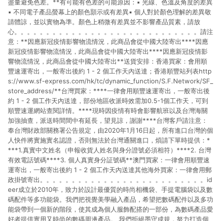
盡量避免色差。**有可能有色差的可能原因：▪ 光線、色溫及角度的差異
▪ 不同電子產品螢幕上的顏色顥示或有差異▪ 個人對於顏色理解的差異敬
請體諒，並以實物為準。顏色上稍微有差異並不影響產品質素，請放
心。。。。。。。。。。。。。。。。。。。。。。。。。。。。。請注
意：**因應新冠疫情影響物流情況，此商品會從中國大陸寄出****因應
新冠疫情影響物流情況，此商品會從中國大陸寄出****因應新冠疫情影
響物流情況，此商品會從中國大陸寄出**送貨安排：香港買家：會用順
豐速運寄出，一般寄出後約 1 - 2 個工作天內送達；香港順豐站列表http
s://www.sf-express.com/hk/tc/dynamic_function/S.F.Network/SF_
store_address/**台灣買家：****一律會用順豐速運寄出，一般寄出後
約 1 - 2 個工作天內送達，部份地區收派時效需加0.5-1個工作天，可到
順豐速運網站查閱詳情。****現時因疫情有時會影響航班以及台灣海關
加強抽查，派送時間間中有延長，望見諒，謝謝****台灣客戶請注意：
奉台灣財政部關務署公告規定，由2020年1月16日起，所有進口台灣的個
人快件將實施實名認證，否則無法於台灣通關進口，煩請下單時提供：*
***1.真實中文姓名（申報收貨人姓名與身分證號必須相符）****2. 台灣
有效電話號碼****3. 個人真實身分証號碼**澳門買家：一律會用順豐速
運寄出，一般寄出後約 1 - 2 個工作天內送達其他海外買家：一律會用郵
政掛號寄出。。。。。。。。。。。。。。。。。。。。。。。。。。id
eer成立於2010年，致力於設計最優質的時尚相機袋、手提電腦袋以及數
碼配件等多功能袋。我們把視覺美學融入產品，希望把數碼配件以及多功
能袋帶到一個新的階段，使其成為個人服飾配搭的一部份，為數碼產品愛
好者提供實用又時尚的數碼周邊產品。 我們拒絕墨守成規，努力打造個