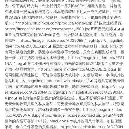
想再加強收納功能，要更多戈的間隔，或是要帶同相機外出看一下好風
光，留下美好時光嗎？帶上我們另一系列CASEY II相機內膽包，背包就
立即搖身一變成為相機背包，成為您隨時留下動人一刻的好夥伴。**加
購CASEY II相機內膽包／收納包，變成相機背包，不能抗拒的莫蘭迪色
系✨：**https://hk.pinkoi.com/product/AxngvLdp (請按此連結購買)
https://imagelink.ideer.co/caseytheme_1500.jpg◤◤產品細節◢◢◢
重量只有578克的輕便Adwin背包，高級防潑水尼龍耐用，設計簡約，別
具風格。https://imagelink.ideer.co/AD290BE_1.jpghttps://imagelink.
ideer.co/AD290BE_6.jpg◢ 嚴選防潑水布料作袋身物料，免去下雨天外
出雨水滲透的危機。防潑水布料遇水不會滲透，只會在表面形成水珠，輕
輕一潑，即可把表面形成的水珠潑走。https://imagelink.ideer.co/FE21
1NA_4.jpg◢ 背包兩側均設有插袋，前幅的2個拉鍊袋也提供了大量方便
存放小物品的空間。https://imagelink.ideer.co/AD290BE_2.jpg◢ 插
袋兩側配有彈性橡筋，可隨你需要擴大或縮小，方便放雨傘，水樽或其他
物品https://imagelink.ideer.co/adwin_elastic.gif◢ 背包共有前後兩個
間隔，前後間隔也有多個插袋和拉鍊袋，助你更輕鬆收納。https://imag
elink.ideer.co/AD290NA_3.jpghttps://imagelink.ideer.co/AD290NA_
4.jpg◢ 包包背後有防盜設計的隱藏拉鏈袋，完全不影響穿戴舒適度，可
更安全地收藏貴重的私人物品，可更安全地收藏貴重的私人物品，特別是
旅行時就更為重要，讓你行走間多一份安全感。https://imagelink.idee
r.co/AD290NA_8.jpghttps://imagelink.ideer.co/backzip.gif◢ 特設防
撞墊的內袋可容納 14 吋的 MacBook Pro或其他同尺寸筆電，加強保護
筆電，全方位保護您的貴重器材。https://imagelink.ideer.co/AD290N