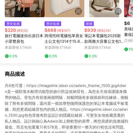
$6
歷史低價
歷史低價
降價
美味
$220
$668
$939
(降$55)
(降$167)
(降$234)
書保
旅行電腦迷你出游日本
跨境托特電腦包單肩女
筆記本電腦包2026新
持客
亞洲
小眾雙肩包
士公文包1314寸15.6寸
款商務大容量公文包1
Pinko
大容量筆記本包抗震
5.6寸電腦包輕便布包
東森購物 ETMall
東森購物 ETMall
東森購物 ETMall
1
大包
0.5%
0.5%
0.5%
商品描述
共6色可選：https://imagelink.ideer.co/adwin_theme_1500.jpgAdwi
n是一個防潑水耐用功能型的旅行防盜收納背包，為您全天候保護隨身攜
帶的物品。背包共有前後兩個間隔，前幅間隔有多個插袋和拉鍊袋，後幅
除了附有多個間隔，還內置一個加厚墊隔間保護您的筆記本電腦或平板電
腦，助您更易組織背包內的個人物品。https://imagelink.ideer.co/adwi
n_1500.jpg包包背後有防盜設計的隱藏拉鏈袋，可更安全地收藏貴重的
私人物品。設計師細心為Adwin加上附軟墊的肩帶，將您肩膀的負擔減到
最低，而且包包重量只有578克，即使要應付一整天的行程也沒有問題。