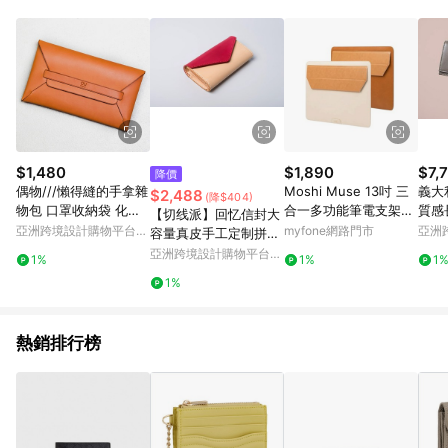
Android v4.6.0 / iOS v4.1.5 以上才具贈點資格。 7. 點數將於出
貨後 45 天後發送。 8. 群眾募資商品，禮物卡，開館保證金，補
運費，攤位費等不具贈點資格。 9. LINE 購物站上之商品規格、
顏色、價位、贈品如與 Pinkoi 商品資訊頁及購物車不符，以
Pinkoi 購物商品資訊頁及購物車標示為準。 10. 點數紅包使用規
則請以點數紅包活動說明為準。 11. 若於 LINE 購物前往 Pinkoi
頁面後才首次下載 Pinkoi APP 並完成訂單，不符合導購資格；承
上，首次下載 Pinkoi APP 後，需透過 LINE 購物前往 Pinkoi 頁
面，方享導購資格。
$1,480
$1,890
$7,
降價
偶物///懶得縫的手拿雜
Moshi Muse 13吋 三
義大
$2,488
(降$404)
物包 口罩收納袋 化妝
合一多功能筆電支架包
質感長
【切线派】回忆信封大
包 工具包
焦糖棕
t - 
亞洲跨境設計購物平台
myfone網路門市
亞洲
容量真皮手工定制拼接
Pinkoi
Pinko
撞色长款钱包手拿包
亞洲跨境設計購物平台
1%
1%
1
Pinkoi
1%
熱銷排行榜