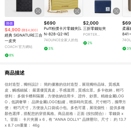
$690
$2,000
$69
降價
Puff粉撲卡片零錢夾[L
三折零錢短夾
柔霧
$4,900
(降$4,900)
N-828-Q2-W]
841
PORTER
經典 SIGNATURE三合
INTERNATIONAL
74OUNCE全家人的包
74O
一皮夾
2%
COACH 官方網站
3%
3
8%
商品描述
信封造型，獨特設計： 簡約優雅的信封造型，展現獨特品味。質感真
皮，觸感細膩： 嚴選優質真皮，手感溫潤，質感出眾。多卡收納，輕巧
便利： 多個卡槽和隔層，方便收納信用卡、證件、鈔票。精緻金屬LOG
O，低調奢華： 品牌金屬LOGO點綴，增添時尚質感。尺寸輕巧，攜帶方
便： 輕巧尺寸，方便放入口袋或小包。多色可選，展現個性： 提供多種
顏色選擇，搭配您的穿搭風格。商品規格：正面 (按扣開合)： 零錢袋 x
1。背面： 卡片夾層 x 6，有 "ANNA DOLLY" 品牌壓印。尺寸： 約 13.7
x 8.7 cm重量： 46g