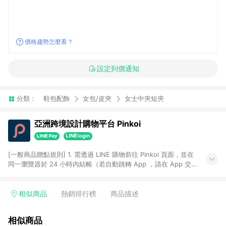
價格趨勢怎麼看？
設定到價通知
分類：
鞋包配飾
女包/皮夾
女士中夾短夾
亞洲跨境設計購物平台 Pinkoi
[一般商品贈點規則] 1. 需透過 LINE 購物前往 Pinkoi 頁面，並在
同一瀏覽器於 24 小時內結帳（若自動跳轉 App ，請在 App 交
易），才具點數回饋資格。 2. 點數回饋計算將扣除訂單金額中的
運費與金流手續費與手動輸入之優惠碼折扣。 3. LINE 購物點數
回饋訂單不得享有 Pinkoi 站方優惠，例如首購優惠，P coins，
相似商品
熱銷排行榜
商品描述
全站(不包含手動輸入之優惠碼)。 4. 透過 LINE 購物連結到
Pinkoi 以外之網站購買之商品不具贈點資格。 5. 取消訂單或退貨
相似商品
行為，不具贈點資格，部分退款不在此限。 6. APP 請更新至