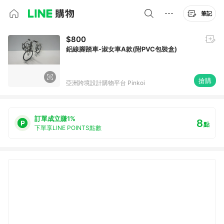
筆記
$800
鋁線腳踏車-淑女車A款(附PVC包裝盒)
搶購
亞洲跨境設計購物平台 Pinkoi
訂單成立賺1%
8
點
下單享LINE POINTS點數