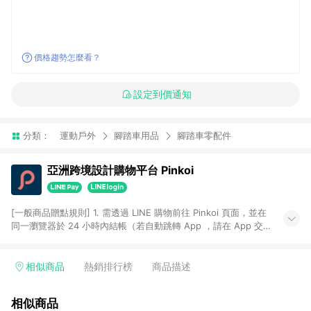
價格趨勢怎麼看？
設定到價通知
分類：
運動戶外
腳踏車用品
腳踏車零配件
亞洲跨境設計購物平台 Pinkoi
[一般商品贈點規則] 1. 需透過 LINE 購物前往 Pinkoi 頁面，並在
同一瀏覽器於 24 小時內結帳（若自動跳轉 App ，請在 App 交
易），才具點數回饋資格。 2. 點數回饋計算將扣除訂單金額中的
運費與金流手續費與手動輸入之優惠碼折扣。 3. LINE 購物點數
回饋訂單不得享有 Pinkoi 站方優惠，例如首購優惠，P coins，
相似商品
熱銷排行榜
商品描述
全站(不包含手動輸入之優惠碼)。 4. 透過 LINE 購物連結到
Pinkoi 以外之網站購買之商品不具贈點資格。 5. 取消訂單或退貨
相似商品
行為，不具贈點資格，部分退款不在此限。 6. APP 請更新至