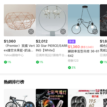
Android v4.6.0 / iOS v4.1.5 以上才具贈點資格。 7. 點數將於出
貨後 45 天後發送。 8. 群眾募資商品，禮物卡，開館保證金，補
運費，攤位費等不具贈點資格。 9. LINE 購物站上之商品規格、
顏色、價位、贈品如與 Pinkoi 商品資訊頁及購物車不符，以
Pinkoi 購物商品資訊頁及購物車標示為準。 10. 點數紅包使用規
則請以點數紅包活動說明為準。 11. 若於 LINE 購物前往 Pinkoi
頁面後才首次下載 Pinkoi APP 並完成訂單，不符合導購資格；承
上，首次下載 Pinkoi APP 後，需透過 LINE 購物前往 Pinkoi 頁
面，方享導購資格。
$1,060
$2,012
$1,
降價
《Premier》英國 Vert
3D Star PIERCE/EARR
橘色
$1,360
(降$1,040)
ex鏤空水果籃-奶油粉-
ING【White】
黑紙
腳踏車造型吊燈 36-61
- 水果盤 水果籃
Yahoo購物中心
亞洲跨境設計購物平台
亞洲
642
Pinkoi
Pinko
燈飾123
1%
1%
1
3%
熱銷排行榜