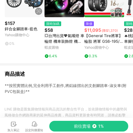
$157
限時加碼
降價
限時
鋅合金腳踏車-藍色
$58
$11,095
$28
(降$1,370)
Yahoo購物中心
💥台灣出貨💖氣嘴燈 車
【General Tire將軍】
🔥
輪燈 機車裝飾燈 機車
輪胎 將軍 GS6-195/6
車腳
0%
燈 輪胎感應燈 免接線
0/16 _四入組 送安裝
寸2
蝦皮購物
Yahoo購物中心
蝦皮
摩托車燈 腳踏車燈 汽
(車麗屋)
邊撐
6.4%
0.3%
2.
車裝飾燈 機車輪胎燈
架 
車柱
商品描述
**按照實體比例,完全利用手工創作,將鋁線摺出的文創腳踏車-淑女車(附
PVC包裝盒)**
LINE 購物是匯集購物情報與商品資訊的整合性平台，並依購物情報中的趨勢與
風格做合作網路商家的延伸商品推薦，商品資料更新會有時間差，請務必點擊
商品至各合作網路商家，確認現售價與購物條件，一切資訊以合作廠商網頁為
前往賣場
1%
準。
加入筆記
設定到價通知