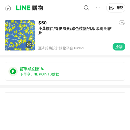
筆記
$50
小葉欖仁/春夏風景/綠色植物/孔版印刷 明信
片
搶購
亞洲跨境設計購物平台 Pinkoi
訂單成立賺1%
下單享LINE POINTS點數