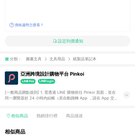
價格趨勢怎麼看？
設定到價通知
分類：
圖書文具
文具用品
紙製品筆記本
亞洲跨境設計購物平台 Pinkoi
[一般商品贈點規則] 1. 需透過 LINE 購物前往 Pinkoi 頁面，並在
同一瀏覽器於 24 小時內結帳（若自動跳轉 App ，請在 App 交
易），才具點數回饋資格。 2. 點數回饋計算將扣除訂單金額中的
運費與金流手續費與手動輸入之優惠碼折扣。 3. LINE 購物點數
回饋訂單不得享有 Pinkoi 站方優惠，例如首購優惠，P coins，
相似商品
熱銷排行榜
商品描述
全站(不包含手動輸入之優惠碼)。 4. 透過 LINE 購物連結到
Pinkoi 以外之網站購買之商品不具贈點資格。 5. 取消訂單或退貨
相似商品
行為，不具贈點資格，部分退款不在此限。 6. APP 請更新至