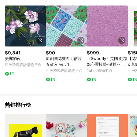
Android v4.6.0 / iOS v4.1.5 以上才具贈點資格。 7. 點數將於出
貨後 45 天後發送。 8. 群眾募資商品，禮物卡，開館保證金，補
運費，攤位費等不具贈點資格。 9. LINE 購物站上之商品規格、
顏色、價位、贈品如與 Pinkoi 商品資訊頁及購物車不符，以
Pinkoi 購物商品資訊頁及購物車標示為準。 10. 點數紅包使用規
則請以點數紅包活動說明為準。 11. 若於 LINE 購物前往 Pinkoi
頁面後才首次下載 Pinkoi APP 並完成訂單，不符合導購資格；承
上，首次下載 Pinkoi APP 後，需透過 LINE 購物前往 Pinkoi 頁
面，方享導購資格。
$9,841
$90
$999
$15
美麗的夜
原創圖花雙面明信片_
《Sweetly》英國 翻糖
【花
五款入 ver. 1
點心壓模墊-派對-- 翻
x 草
亞洲跨境設計購物平台
糖器具 烘焙用品
Pinkoi
亞洲跨境設計購物平台
Yahoo購物中心
亞洲
1%
Pinkoi
Pinko
1%
1%
1
熱銷排行榜