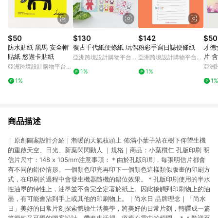
$50
$130
$142
$50
防水貼紙 黑馬 安全帽
復古千代紙便條紙 玩偶
粉彩手寫日誌便條紙
才德
貼紙 悠遊卡貼紙
片 
亞洲跨境設計購物平台
亞洲跨境設計購物平台
Pinkoi
Pinkoi
亞洲跨境設計購物平台
亞洲
1%
1%
Pinkoi
Pinko
1%
1
商品描述
｜原創圖案設計介紹｜漸暖的天氣枝頭上 佈滿小葉子站在樹下仰望生機
的重啟天空、日光、新葉閃閃動人 ｜規格｜商品：小葉欖仁 孔版印刷 明
信片尺寸：148 x 105mm注意事項：＊由於孔版印刷，每張明信片都會
有不同的錯位情形。一個顏色印完再印下一個顏色這樣類似版畫的印刷方
式，在印刷的過程中會發生機器隨機的錯位效果。＊孔版印刷使用的半水
性油墨的特性上，油墨並不會完全定著於紙上。因此接觸到印刷物上的油
墨，有可能會沾到手上或其他的印刷物上。｜尚水日 品牌理念｜「尚水
日」美好的日常片刻探索體驗生活美學，將美好的日常片刻，轉譯成一篇