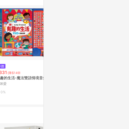
。
$225
$235
降價
愛的生存遊戲：引導孩子做對選
君偉的機智生活
331
(降$149)
擇、遠離危險的安全課[二手書_
Yahoo購物中
趣的生活-魔法雙語情境音效書
良好]
Yahoo購物中心
咪愛
0%
0%
0%