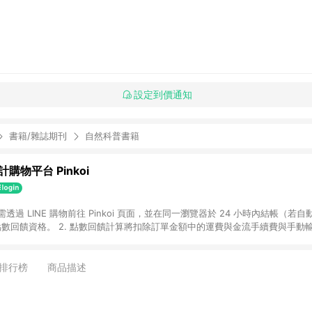
設定到價通知
書籍/雜誌期刊
自然科普書籍
購物平台 Pinkoi
 需透過 LINE 購物前往 Pinkoi 頁面，並在同一瀏覽器於 24 小時內結帳（若自
具點數回饋資格。 2. 點數回饋計算將扣除訂單金額中的運費與金流手續費與手動
點數回饋訂單不得享有 Pinkoi 站方優惠，例如首購優惠，P coins，全站(不包含
E 購物連結到 Pinkoi 以外之網站購買之商品不具贈點資格。 5. 取消訂單或退貨
APP 請更新至Android v4.6.0 / iOS v4.1.5 以上才具贈點資格。 7. 點
排行榜
商品描述
資商品，禮物卡，開館保證金，補運費，攤位費等不具贈點資格。 9. LINE 購物
inkoi 商品資訊頁及購物車不符，以 Pinkoi 購物商品資訊頁及購物車標示為準。
明為準。 11. 若於 LINE 購物前往 Pinkoi 頁面後才首次下載 Pinkoi A