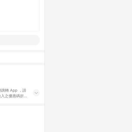
動跳轉 App ，請
輸入之優惠碼折
手動輸入之優惠
行為，不具贈點資
數將於出貨後 45 天
站上之商品規格、
 10. 點數紅包
PP 並完成訂單，不