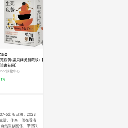
450
$315
降價
死疲勞(諾貝爾獎新藏版)【城
蟲遊戲：母女
$432
(降$48)
讀書花園】
Yahoo購物中
STEAM超有趣的兒童科學實驗
ahoo購物中心
康是美網購eShop
0%
1%
0%
37-5出版日期：2023
生活。作為一個在香港
大自然重修關係、學習跟