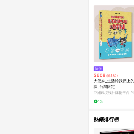
符合導購資格；承上，首次下
降價
$608
(降$82)
大便妹_生活給我們上的
課_台灣限定
亞洲跨境設計購物平台 Pin
1%
熱銷排行榜