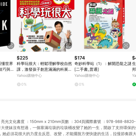
$225
$174
$
看懂世界
科學玩很大：輕鬆理解學校自然
奇妙科學站（1）：解開恐龍之謎
生
技巧與關
課，激發孩子創意滿滿的科展魂
[二手書_普通]
邦
[二手書_良好]
Yahoo購物中心
Yahoo購物中心
Y
0%
0%
光文化書度 ：150mm x 210mm頁數 ：304頁國際書號 ：978-988-8820-
者大便妹沒有想過，一個塞滿垃圾的垃圾桶改變了她的一生，開啟了支持環保的
，她必須花很大的力度去反思、改變，才能擺脫方便快捷的生活，拉慢節奏跟