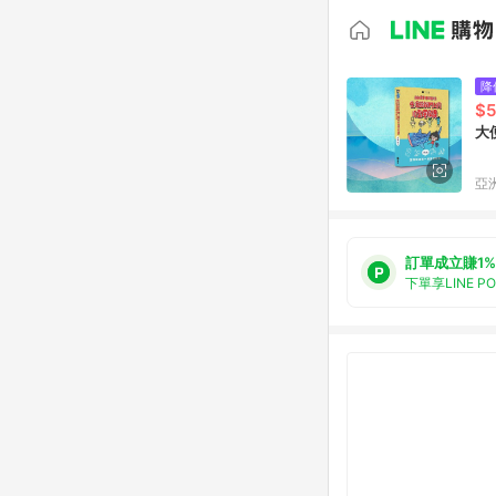
降
$5
大
亞洲
訂單成立賺1%
下單享LINE P