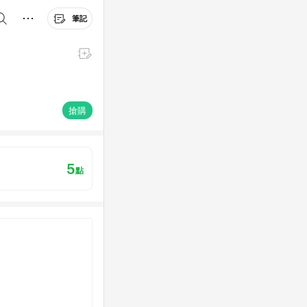
筆記
搶購
5
點