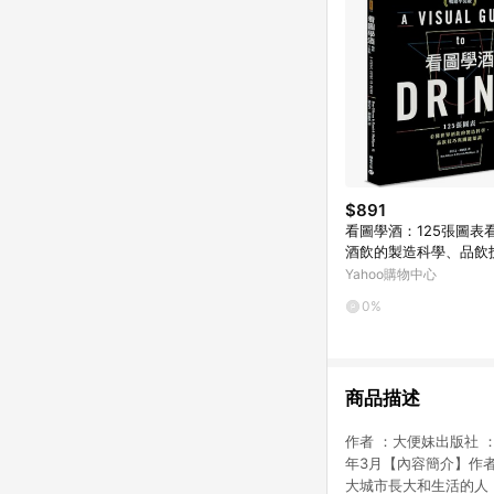
$891
看圖學酒：125張圖表
酒飲的製造科學、品飲
鍵知識(暢銷平裝版)
Yahoo購物中心
0%
商品描述
作者 ：大便妹出版社 ：亮
年3月【內容簡介】作
大城市長大和生活的人