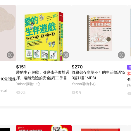
載 Pinkoi APP 後，需透過 LINE 購物前往 Pinkoi 頁面，方享導購資格
$151
$270
愛的生存遊戲：引導孩子做對選
收藏儲存非學不可的生活韓語15
$
擇、遠離危險的安全課[二手書_
0篇(1書1MP3)
10堂環保
有
良好]
Yahoo購物中心
Yahoo購物中心
媽
koi
0%
0%