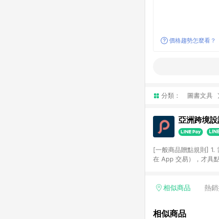
價格趨勢怎麼看？
分類：
圖書文具
亞洲跨境設計
[一般商品贈點規則] 1.
在 App 交易），才
扣。 3. LINE 購物
碼)。 4. 透過 LIN
格，部分退款不在此限。 6. 
相似商品
熱銷
後發送。 8. 群眾募
顏色、價位、贈品如與 P
相似商品
使用規則請以點數紅包活動說