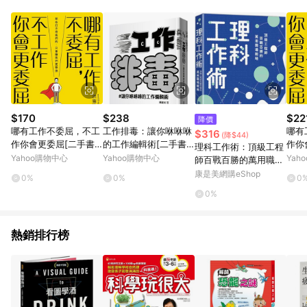
品賣場中有標示「商店」及顯示商店名稱者(指定活動店家除外)
3. 訂單回饋金額將扣除運費/購物金/超贈點/福利金/紅利折抵/折
價券等虛擬貨幣折抵 4. 大宗採購或批發轉賣不具回饋資格： 如
有相關事證認定您為大宗採購、批發轉賣而非最終消費使用者，
相關認定以Yahoo購物中心之認定為準
$170
$238
$22
降價
哪有工作不委屈，不工
工作排毒：讓你咻咻咻
哪有
$316
(降$44)
作你會更委屈[二手書_
的工作編輯術[二手書_
作你
理科工作術：頂級工程
良好]
良好]
良好
Yahoo購物中心
Yahoo購物中心
Yah
師百戰百勝的萬用職場
戰略
康是美網購eShop
0%
0%
0
0%
熱銷排行榜