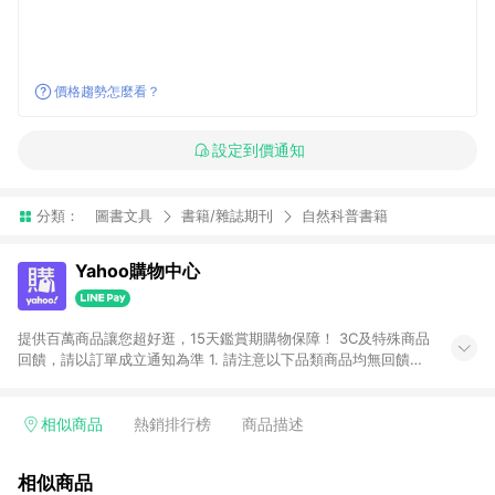
價格趨勢怎麼看？
設定到價通知
分類：
圖書文具
書籍/雜誌期刊
自然科普書籍
Yahoo購物中心
提供百萬商品讓您超好逛，15天鑑賞期購物保障！ 3C及特殊商品
回饋，請以訂單成立通知為準 1. 請注意以下品類商品均無回饋：
-Apple相關商品/手機/票券/儲值金/虛擬點數 -黃金 (金幣 / 金條
/ 金元寶 /立體黃金 / 黃金擺飾 /黃金條塊) [2023/2/10起適用] -
電玩/遊戲/相機/單眼/鏡頭/拍立得 [2024/6/1起適用] -內接硬
相似商品
熱銷排行榜
商品描述
碟、外接硬碟、主機板/顯示卡[2026/5/18起適用] 2. 以下訂單將
不符合導購資格，亦不得使用點數紅包： - 點擊Yahoo奇摩APP
相似商品
的購回饋活動享Yahoo超贈點回饋者 - 購物中心商店之商品：商