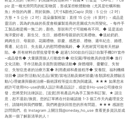
材是天然的（材料）釣魚線和其他材料 - 韓國★ 什麼是「CAPIZ」？Ca
piz 是一種光滑閃亮的虹彩物質，形成某些軟體動物（尤其是牡蠣和鮑
魚）外殼的內層，用於裝飾。[尺寸&顏色]Capiz 貝殼：5 公分（2 吋）
方形 + 5 公分（2 吋）花朵藤製框架：直徑 15 公分（6 英吋）- 成品是
靈活的，因為釣魚線的長度會根據製造商的意圖或方向而變化。- 每件手
工製品都是獨一無二的，顏色、形狀和尺寸可能略有不同。◆ 這是送給
海洋愛好者、新生兒、生日、婚禮和母親節的完美禮物。◆送給奶奶、
媽媽生日、母親節、花園禮物、節慶、感恩節、禮物、週年紀念、婚禮、
喬遷、紀念日、失去親人的慰問禮物風鈴。◆ 天然材質可能有天然缺
陷。◆ 所有材料自營批發零售◆ 超過1,500款自行設計自製手機DIY套件
~成品發售◆ 大量購買個人行動套件◆ 幼兒園/學校教具的使用◆ 進行
文化活動、手作活動及非面對面體驗活動◆ 身體殘障、憂鬱症、失智
症、失智症患者的治療方案◆ 利用產婦和產後程序◆ 安養院、福利機構
項目◆ 請針對活動/紀念品/展覽/當地活動及鄉村節慶/各類課程及體驗活
動/心理健康與藝術治療~藝術課程等提出查詢與建議。★★★ 如果您未
經許可使用Ho-use的個人設計和產品設計，或從非Ho-use公司接收分
發，您將受到法律訴訟。[送貨]所有產品均為手工製作和訂製。★ 請注
意，恕不退款/換貨。您的訂單將在付款確認後 1-3 個工作天內處理並交
付。請隨時與我們聯繫。我們將盡快回答您的所有問題。★★★ 感謝您
訪問我們。在 Instagram 上關注我@oneday_ho_use 查看更多資訊並成
為第一個了解新清單的人！