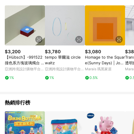
Android v4.6.0 / iOS v4.1.5 以上才具贈點資格。 7. 點數將於出
貨後 45 天後發送。 8. 群眾募資商品，禮物卡，開館保證金，補
運費，攤位費等不具贈點資格。 9. LINE 購物站上之商品規格、
顏色、價位、贈品如與 Pinkoi 商品資訊頁及購物車不符，以
Pinkoi 購物商品資訊頁及購物車標示為準。 10. 點數紅包使用規
則請以點數紅包活動說明為準。 11. 若於 LINE 購物前往 Pinkoi
頁面後才首次下載 Pinkoi APP 並完成訂單，不符合導購資格；承
上，首次下載 Pinkoi APP 後，需透過 LINE 購物前往 Pinkoi 頁
面，方享導購資格。
$3,200
$3,780
$3,080
$38
【Hübsch】-991522
tempo 華爾滋 circle
Homage to the Squar
Tran
撞色系方塊玻璃燭台 擺
waltz
e(Sunny Days) | Jose
透明
飾 紙鎮
f Albers - 銀色鋁框-中
亞洲跨境設計購物平台
亞洲跨境設計購物平台
Marais 瑪黑家居
Mar
尺寸
Pinkoi
Pinkoi
1%
1%
0.5%
0.
熱銷排行榜