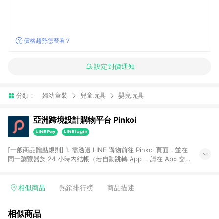
價格趨勢怎麼看？
設定到價通知
分類：
婦幼童裝
兒童玩具
嬰兒玩具
亞洲跨境設計購物平台 Pinkoi
[一般商品贈點規則] 1. 需透過 LINE 購物前往 Pinkoi 頁面，並在
同一瀏覽器於 24 小時內結帳（若自動跳轉 App ，請在 App 交
易），才具點數回饋資格。 2. 點數回饋計算將扣除訂單金額中的
運費與金流手續費與手動輸入之優惠碼折扣。 3. LINE 購物點數
回饋訂單不得享有 Pinkoi 站方優惠，例如首購優惠，P coins，
相似商品
熱銷排行榜
商品描述
全站(不包含手動輸入之優惠碼)。 4. 透過 LINE 購物連結到
Pinkoi 以外之網站購買之商品不具贈點資格。 5. 取消訂單或退貨
相似商品
行為，不具贈點資格，部分退款不在此限。 6. APP 請更新至