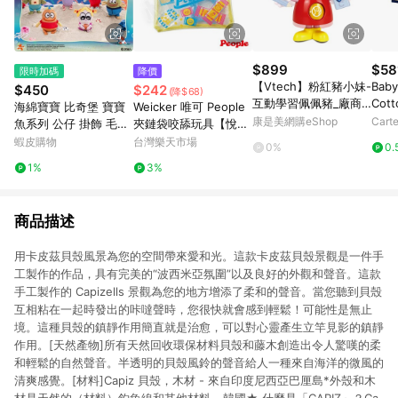
$899
$58
限時加碼
降價
【Vtech】粉紅豬小妹-
Baby
$450
$242
(降$68)
互動學習佩佩豬_廠商
Cott
海綿寶寶 比奇堡 寶寶
Weicker 唯可 People
直送
康是美網購eShop
Carte
魚系列 公仔 掛飾 毛絨
夾鏈袋咬舔玩具【悅兒
掛件 公仔 限量 玩具 擺
園婦幼生活館】
蝦皮購物
台灣樂天市場
0%
0.
件
1%
3%
商品描述
用卡皮茲貝殼風景為您的空間帶來愛和光。這款卡皮茲貝殼景觀是一件手
工製作的作品，具有完美的“波西米亞氛圍”以及良好的外觀和聲音。這款
手工製作的 Capizells 景觀為您的地方增添了柔和的聲音。當您聽到貝殼
互相粘在一起時發出的咔噠聲時，您很快就會感到輕鬆！可能性是無止
境。這種貝殼的鎮靜作用簡直就是治愈，可以對心靈產生立竿見影的鎮靜
作用。[天然產物]所有天然回收環保材料貝殼和藤木創造出令人驚嘆的柔
和輕鬆的自然聲音。半透明的貝殼風鈴的聲音給人一種來自海洋的微風的
清爽感覺。[材料]Capiz 貝殼，木材 - 來自印度尼西亞巴厘島*外殼和木