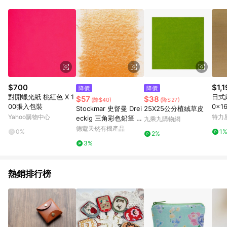
Android v4.6.0 / iOS v4.1.5 以上才具贈點資格。 7. 點數將於出
貨後 45 天後發送。 8. 群眾募資商品，禮物卡，開館保證金，補
運費，攤位費等不具贈點資格。 9. LINE 購物站上之商品規格、
顏色、價位、贈品如與 Pinkoi 商品資訊頁及購物車不符，以
Pinkoi 購物商品資訊頁及購物車標示為準。 10. 點數紅包使用規
則請以點數紅包活動說明為準。 11. 若於 LINE 購物前往 Pinkoi
頁面後才首次下載 Pinkoi APP 並完成訂單，不符合導購資格；承
上，首次下載 Pinkoi APP 後，需透過 LINE 購物前往 Pinkoi 頁
面，方享導購資格。
$700
$1,
降價
降價
對開蠟光紙 桃紅色 X 1
日式
$57
$38
(降$40)
(降$27)
00張入包裝
0x1
Stockmar 史督曼 Drei
25X25公分植絨草皮
Yahoo購物中心
特力
eckig 三角彩色鉛筆 14
九乘九購物網
gelbbraun (ST022-1
德蔻天然有機產品
0%
1
2%
4)
3%
熱銷排行榜