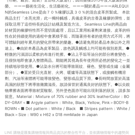
（印刷、裁切、組裝）全部在大阪進行，因而榮獲2015年度大阪製的殊
榮。 ーーー藝術生活化，生活藝術化。ーーー關於產品ーーーARLEQUI
N的Seamless Line是由７０％橡膠以及３０％的混合皮革所製成。 本款
商品主打「水亮光滑」此一獨特觸感，具備皮革的古香及橡膠的彈性，並
採取活用了這些特長的設計結構及製造方法。 Seamless Line的商品由
於材質的橡膠特性而不需切面處理，且以工業用粘著劑來連接。皮革的特
性在於持續使用的過程中會累積手垢，而隨著持有者的使用方式不同，將
可體驗到經年累月的變化所帶來的樂趣。●請避免用於產品本身以外之用
途上。●由於本產品為皮革製品，故色調及觸感上均可能有個別差異。●
輕微的污漬請以柔軟的布進行乾擦。●沾上手垢等油分的部分將會變色，
且很快地即會滲入整體商品。期能將其視為長年使用所必然的變化之一並
持續地珍惜使用。●沾染水分將可能導致斑紋、褪色、變形或生鏽（金屬
部分）。●置於受日光直射、火烤、暖爐等高溫狀態下，或接觸有機溶
劑、汽油等液體將可能導致變色、變形或品質下滑。●長時間放置於高溫
高濕的狀態下將導致黴菌滋長。故請保管於通風良好的狀態下。●以尖銳
物摩擦表面將導致材質皸裂。另外塗色面亦可能出現剥落的狀況，請多加
留意。Material：Mixture of 70% rubber and 30% leatherColor：BO
DY-GRAY＜■ Argyle pattern：White, Black, Yellow, Pink＞BODY-B
ROWN＜■ Dot pattern：White / Black ■ Stripes pattern：White /
Black＞Size：W90 x H62 x D18 mmMade in Japan
LINE 購物是匯集購物情報與商品資訊的整合性平台，並依購物情報中的趨勢與