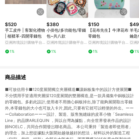
$520
$380
$150
$49
手工皮件 | 客製化禮物
小掛包/多功能包/零錢
【花布先生】牛津花布
羊毛
| 植鞣革-四開零錢包
包~共八款
零錢包
亞洲跨境設計購物平台
亞洲跨境設計購物平台
亞洲跨境設計購物平台
亞洲
Pinkoi
Pinkoi
Pinkoi
Pinko
1%
1%
1%
1
商品描述
■可放信用卡■120度展開獨立夾層構造■讓銅板集中的設計方便展開■
不分慣用手皆適用夾層採120度展開的雙層構造,是一款具備集中銅板設計
的零錢包。多虧此設計,使用者不用擔心銅板掉出,除了能夠展開取出零錢
外,本零錢包的大小也可放入卡片,因此,只要有它就可以輕便的外出。ーー
ーCollaborationーーー設計、製造、販售無縫線的皮革小物「Seamless
Line」的品牌ARLEQUIN ，與以台灣為據點，向全世界發表作品的設計
師NOELC，共同合作開發岀聯名商品。 本公司秉持「製造者即使用者」
的理念，加上想從據點大阪開始越做越好的想法，材料以外的製造工程