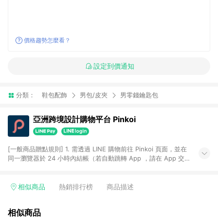
價格趨勢怎麼看？
設定到價通知
分類：
鞋包配飾
男包/皮夾
男零錢鑰匙包
亞洲跨境設計購物平台 Pinkoi
[一般商品贈點規則] 1. 需透過 LINE 購物前往 Pinkoi 頁面，並在
同一瀏覽器於 24 小時內結帳（若自動跳轉 App ，請在 App 交
易），才具點數回饋資格。 2. 點數回饋計算將扣除訂單金額中的
運費與金流手續費與手動輸入之優惠碼折扣。 3. LINE 購物點數
回饋訂單不得享有 Pinkoi 站方優惠，例如首購優惠，P coins，
相似商品
熱銷排行榜
商品描述
全站(不包含手動輸入之優惠碼)。 4. 透過 LINE 購物連結到
Pinkoi 以外之網站購買之商品不具贈點資格。 5. 取消訂單或退貨
相似商品
行為，不具贈點資格，部分退款不在此限。 6. APP 請更新至