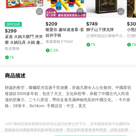
$209
$749
$30
限時加碼
啾愛你 趣味連連看-套
獅子山下撲克牌
小熊
$299
娃井字棋
亞洲跨境設計購物平台
亞洲
桌遊 火鍋大樂鬥 夾夾
Pinkoi
Pinko
東森購物 ETMall
樂 火鍋玩具 火鍋 趣味
1%
1
火鍋料
蝦皮購物
0.5%
1%
商品描述
靜謐的夜空，燦爛星河流過千世滄桑，穿越凡塵令人心生敬仰。中國星宿
發源於3000多年前，包含了天文、文化和哲學，承載了中國古代人民浪
漫的想像力。二十八星宿，帶你走進充滿神秘色彩的中國文化。- 卡片規
格：28張卡，8x14cm- 手冊語言：中文，英文
LINE 購物是匯集購物情報與商品資訊的整合性平台，並依購物情報中的趨勢與
風格做合作網路商家的延伸商品推薦，商品資料更新會有時間差，請務必點擊
商品至各合作網路商家，確認現售價與購物條件，一切資訊以合作廠商網頁為