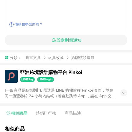
價格趨勢怎麼看？
設定到價通知
分類：
圖書文具
玩具收藏
紙牌棋類遊戲
亞洲跨境設計購物平台 Pinkoi
[一般商品贈點規則] 1. 需透過 LINE 購物前往 Pinkoi 頁面，並在
同一瀏覽器於 24 小時內結帳（若自動跳轉 App ，請在 App 交
易），才具點數回饋資格。 2. 點數回饋計算將扣除訂單金額中的
運費與金流手續費與手動輸入之優惠碼折扣。 3. LINE 購物點數
回饋訂單不得享有 Pinkoi 站方優惠，例如首購優惠，P coins，
相似商品
熱銷排行榜
商品描述
全站(不包含手動輸入之優惠碼)。 4. 透過 LINE 購物連結到
Pinkoi 以外之網站購買之商品不具贈點資格。 5. 取消訂單或退貨
相似商品
行為，不具贈點資格，部分退款不在此限。 6. APP 請更新至