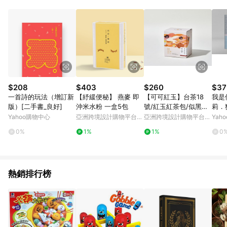
Android v4.6.0 / iOS v4.1.5 以上才具贈點資格。 7. 點數將於出
貨後 45 天後發送。 8. 群眾募資商品，禮物卡，開館保證金，補
運費，攤位費等不具贈點資格。 9. LINE 購物站上之商品規格、
顏色、價位、贈品如與 Pinkoi 商品資訊頁及購物車不符，以
Pinkoi 購物商品資訊頁及購物車標示為準。 10. 點數紅包使用規
則請以點數紅包活動說明為準。 11. 若於 LINE 購物前往 Pinkoi
頁面後才首次下載 Pinkoi APP 並完成訂單，不符合導購資格；承
上，首次下載 Pinkoi APP 後，需透過 LINE 購物前往 Pinkoi 頁
面，方享導購資格。
$208
$403
$260
$37
一首詩的玩法（增訂新
【紓緩便秘】 燕麥 即
【可可紅玉】台茶18
我是
版）[二手書_良好]
沖米水粉 一盒5包
號/紅玉紅茶包/似黑糖
莉．
可可甜香氣
文世
Yahoo購物中心
亞洲跨境設計購物平台
亞洲跨境設計購物平台
Yah
訂新
Pinkoi
Pinkoi
0%
1%
1%
0
熱銷排行榜