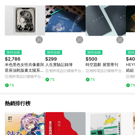
Android v4.6.0 / iOS v4.1.5 以上才具贈點資格。 7. 點數將於出
貨後 45 天後發送。 8. 群眾募資商品，禮物卡，開館保證金，補
運費，攤位費等不具贈點資格。 9. LINE 購物站上之商品規格、
顏色、價位、贈品如與 Pinkoi 商品資訊頁及購物車不符，以
Pinkoi 購物商品資訊頁及購物車標示為準。 10. 點數紅包使用規
則請以點數紅包活動說明為準。 11. 若於 LINE 購物前往 Pinkoi
頁面後才首次下載 Pinkoi APP 並完成訂單，不符合導購資格；承
上，首次下載 Pinkoi APP 後，需透過 LINE 購物前往 Pinkoi 頁
面，方享導購資格。
限時加碼
限時加碼
限時加碼
限時
$2,786
$299
$500
$40
米色黑色女性肖像畫與
人生實驗記錄簿
時空題辭 展覽專刊
HEY
星座油氈版畫太陽系藝
紙組
亞洲跨境設計購物平台
亞洲跨境設計購物平台
術
Pinkoi
Pinkoi
亞洲跨境設計購物平台
亞洲
7%
7%
Pinkoi
Pinko
7%
7
熱銷排行榜