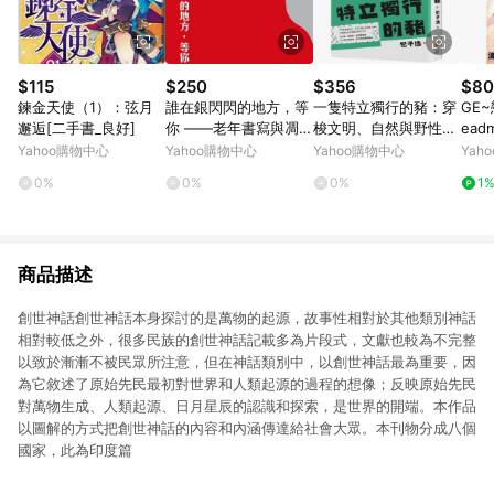
$115
$250
$356
$80
鍊金天使（1）：弦月
誰在銀閃閃的地方，等
一隻特立獨行的豬：穿
GE~
邂逅[二手書_良好]
你 ——老年書寫與凋零
梭文明、自然與野性間
ead
幻想[二手書_普通]
的藝文奇想
Yahoo購物中心
Yahoo購物中心
Yahoo購物中心
Yah
0%
0%
0%
1
商品描述
創世神話創世神話本身探討的是萬物的起源，故事性相對於其他類別神話
相對較低之外，很多民族的創世神話記載多為片段式，文獻也較為不完整
以致於漸漸不被民眾所注意，但在神話類別中，以創世神話最為重要，因
為它敘述了原始先民最初對世界和人類起源的過程的想像；反映原始先民
對萬物生成、人類起源、日月星辰的認識和探索，是世界的開端。本作品
以圖解的方式把創世神話的內容和內涵傳達給社會大眾。本刊物分成八個
國家，此為印度篇