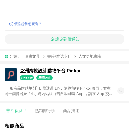
價格趨勢怎麼看？
設定到價通知
分類：
圖書文具
書籍/雜誌期刊
人文史地書籍
亞洲跨境設計購物平台 Pinkoi
[一般商品贈點規則] 1. 需透過 LINE 購物前往 Pinkoi 頁面，並在
同一瀏覽器於 24 小時內結帳（若自動跳轉 App ，請在 App 交
易），才具點數回饋資格。 2. 點數回饋計算將扣除訂單金額中的
運費與金流手續費與手動輸入之優惠碼折扣。 3. LINE 購物點數
回饋訂單不得享有 Pinkoi 站方優惠，例如首購優惠，P coins，
相似商品
熱銷排行榜
商品描述
全站(不包含手動輸入之優惠碼)。 4. 透過 LINE 購物連結到
Pinkoi 以外之網站購買之商品不具贈點資格。 5. 取消訂單或退貨
相似商品
行為，不具贈點資格，部分退款不在此限。 6. APP 請更新至