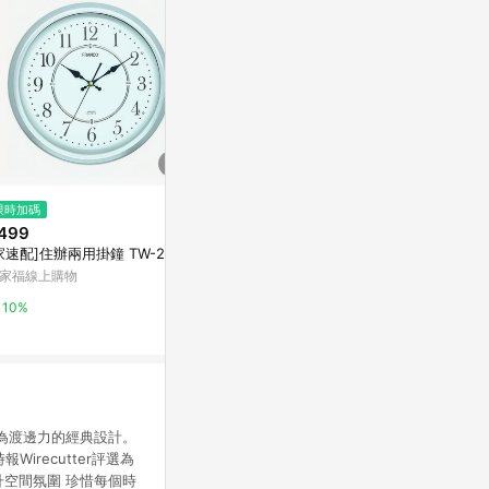
$1,440
限時加碼
限時加碼
SEIKO 精工 滑動式秒針嗶嗶聲靜
499
$125
音貪睡鬧鐘 QHE204S_SK045
家速配]住辦兩用掛鐘 TW-2562
LED鬧鐘 時鐘
Yahoo購物中心
電子鬧鐘 聲控
家福線上購物
字時鐘 夜光鬧
蝦皮購物
0.3%
10%
3.2%
鐘。為渡邊力的經典設計。
recutter評選為
升空間氛圍 珍惜每個時