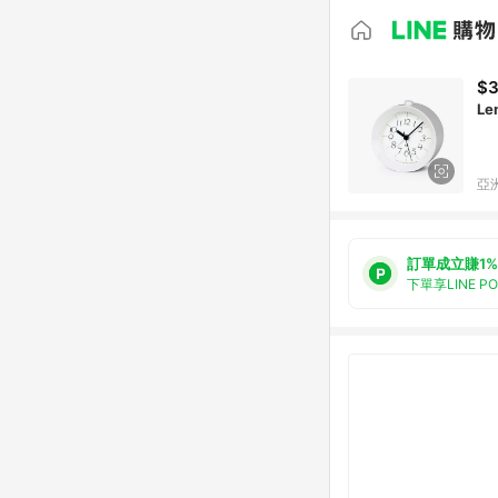
$3
Le
亞洲
訂單成立賺1%
下單享LINE P