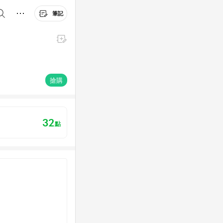
筆記
搶購
32
點