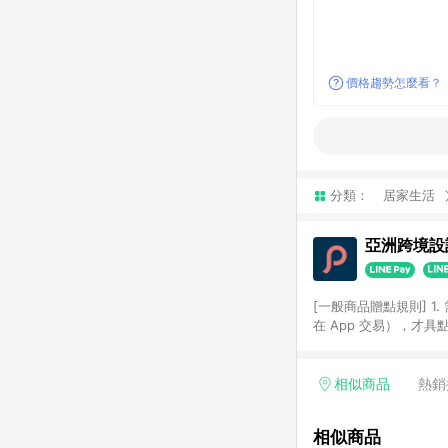
價格趨勢怎麼看？
分類：
居家生活
亞洲跨境設計
[一般商品贈點規則] 1.
在 App 交易），才
扣。 3. LINE 購物
碼)。 4. 透過 LIN
格，部分退款不在此限。 6. 
相似商品
熱銷
後發送。 8. 群眾募
顏色、價位、贈品如與 P
相似商品
使用規則請以點數紅包活動說