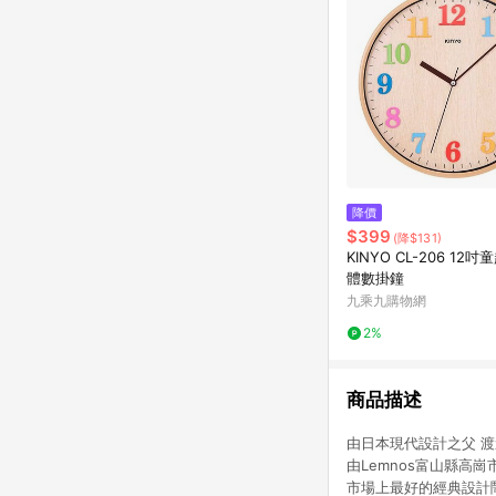
降價
$399
(降$131)
KINYO CL-206 12
體數掛鐘
九乘九購物網
2%
商品描述
由日本現代設計之父 渡邊
由Lemnos富山縣高崗
市場上最好的經典設計鬧