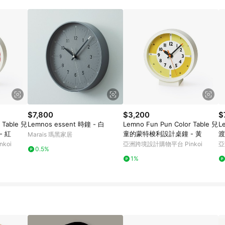
載 Pinkoi APP 後，需透過 LINE 購物前往 Pinkoi 頁面，方享導購資格
$7,800
$3,200
$
 Table 兒
Lemnos essent 時鐘 - 白
Lemno Fun Pun Color Table 兒
L
 紅
童的蒙特梭利設計桌鐘 - 黃
渡
Marais 瑪黑家居
koi
亞洲跨境設計購物平台 Pinkoi
亞
0.5%
1%