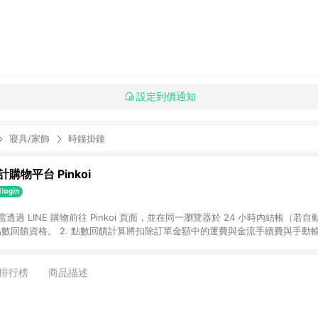
設定到價通知
寢具/家飾
時鐘掛鐘
購物平台 Pinkoi
 需透過 LINE 購物前往 Pinkoi 頁面，並在同一瀏覽器於 24 小時內結帳（若自
具點數回饋資格。 2. 點數回饋計算將扣除訂單金額中的運費與金流手續費與手動
點數回饋訂單不得享有 Pinkoi 站方優惠，例如首購優惠，P coins，全站(不包含
E 購物連結到 Pinkoi 以外之網站購買之商品不具贈點資格。 5. 取消訂單或退貨
APP 請更新至Android v4.6.0 / iOS v4.1.5 以上才具贈點資格。 7. 點
排行榜
商品描述
資商品，禮物卡，開館保證金，補運費，攤位費等不具贈點資格。 9. LINE 購物
inkoi 商品資訊頁及購物車不符，以 Pinkoi 購物商品資訊頁及購物車標示為準。
明為準。 11. 若於 LINE 購物前往 Pinkoi 頁面後才首次下載 Pinkoi A