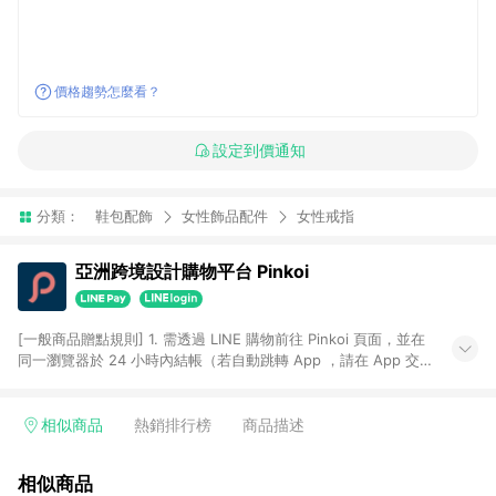
價格趨勢怎麼看？
設定到價通知
分類：
鞋包配飾
女性飾品配件
女性戒指
亞洲跨境設計購物平台 Pinkoi
[一般商品贈點規則] 1. 需透過 LINE 購物前往 Pinkoi 頁面，並在
同一瀏覽器於 24 小時內結帳（若自動跳轉 App ，請在 App 交
易），才具點數回饋資格。 2. 點數回饋計算將扣除訂單金額中的
運費與金流手續費與手動輸入之優惠碼折扣。 3. LINE 購物點數
回饋訂單不得享有 Pinkoi 站方優惠，例如首購優惠，P coins，
相似商品
熱銷排行榜
商品描述
全站(不包含手動輸入之優惠碼)。 4. 透過 LINE 購物連結到
Pinkoi 以外之網站購買之商品不具贈點資格。 5. 取消訂單或退貨
相似商品
行為，不具贈點資格，部分退款不在此限。 6. APP 請更新至