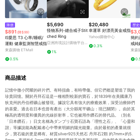
$5,690
$20,480
降價
歷史
怪物系列-縫合戒子Stit
幸運草 好漂亮黃金戒指
$891
$3,
(降$99)
ched Ring
Yahoo購物中心
IS愛思 T3 心率/睡眠/
簡約
亞洲跨境設計購物平台
運動 健康監測智慧戒指
戒純
0.3%
Pinkoi
小排
東森購物 ETMall
東森購
1%
0.5%
0.
商品描述
記憶中微小閃耀的碎片們。有時扭曲，有時帶傷。但它們都是塑造了我的
珍貴回憶。關於丹拜石這是一種相對較新的寶石，於1839年在美國康乃
狄克州的丹伯裡礦山被發現。據說它具有強大的療癒效果，深受治療師們
的喜愛。過去在日本也曾有產出（大分縣尾平礦山：現已關閉）。由於其
極高的透明度和優異的光線折射率，它也被用作鑽石的替代品。（別名
「日本鑽石」）日文名稱為ダンブリ石寶石語為「理性之石」、「心靈和
諧」等據說能為配戴者心中帶來明媚的陽光能量。由於最初的產量就很
少，寶石級的更是稀有。材質silver925天然石 丹拜石2顆 約7mm×約5.