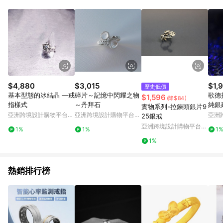
Android v4.6.0 / iOS v4.1.5 以上才具贈點資格。 7. 點數將於出
貨後 45 天後發送。 8. 群眾募資商品，禮物卡，開館保證金，補
運費，攤位費等不具贈點資格。 9. LINE 購物站上之商品規格、
顏色、價位、贈品如與 Pinkoi 商品資訊頁及購物車不符，以
Pinkoi 購物商品資訊頁及購物車標示為準。 10. 點數紅包使用規
則請以點數紅包活動說明為準。 11. 若於 LINE 購物前往 Pinkoi
頁面後才首次下載 Pinkoi APP 並完成訂單，不符合導購資格；承
上，首次下載 Pinkoi APP 後，需透過 LINE 購物前往 Pinkoi 頁
面，方享導購資格。
$4,880
$3,015
$1,
歷史低價
基本型態的冰結晶 —戒
碎片～記憶中閃耀之物
歌德
$1,596
(降$84)
指樣式
～丹拜石
純銀
實物系列-拉鍊頭銀片9
亞洲跨境設計購物平台
亞洲跨境設計購物平台
亞洲
25銀戒
Pinkoi
Pinkoi
Pinko
亞洲跨境設計購物平台
1%
1%
1
Pinkoi
1%
熱銷排行榜