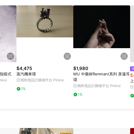
載 Pinkoi APP 後，需透過 LINE 購物前往 Pinkoi 頁面，方享導購資格
$4,475
$1,980
戒指樣式
蒸汽機車環
MU 中藥材Remnant系列 黃蓮耳
$
環
koi
亞洲跨境設計購物平台 Pinkoi
上
亞洲跨境設計購物平台 Pinkoi
亞
1%
1%