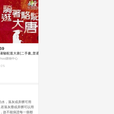
69
歷史低價
歷史低價
著駱駝逛大唐[二手書_普通]
$399
$343
(降$99)
(降$85)
ahoo購物中心
圣誕小火車玩具電動燈光軌道注
跨境3308
水冒煙仿真蒸汽模型兒童6678-1
車電動燈光兒
0%
5
東森購物 ETMall
東森購物 ETMa
0.5%
0.5%
貝怕水，落灰或弄髒可用
2.若落灰塵或弄髒可以用
作，故不能保證每一個都