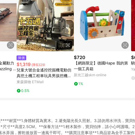
$720
$
降價
階金屬動力
【網路限定】德國Hape 我的第
騎
$1,319
(降$329)
zling S
一個工具箱
Y
兒童大號合金遙控挖掘機電動仿
新光三越skm online
真挖土機工程車玩具男孩挖機推
土機
東森購物 ETMall
1%
0.5%
熊****材質**1.身體材質為實木。2.避免陽光長久照射。3.請勿用水沖洗，寶
*尺寸**高度2.5CM。**保養方法**1.輕木製作，寶貝怕摔，請小心呵護哦。
落水弄濕，擦乾後放置一邊風干即可。**購買注意事項**1.商品皆為全手工製