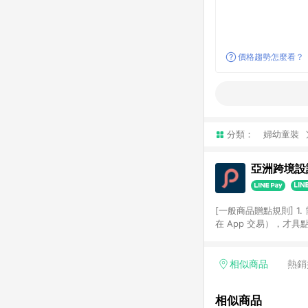
價格趨勢怎麼看？
分類：
婦幼童裝
亞洲跨境設計
[一般商品贈點規則] 1.
在 App 交易），才
扣。 3. LINE 購物
碼)。 4. 透過 LIN
格，部分退款不在此限。 6. 
相似商品
熱銷
後發送。 8. 群眾募
顏色、價位、贈品如與 P
相似商品
使用規則請以點數紅包活動說