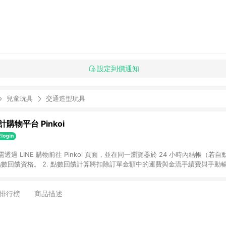
設定到價通知
兒童玩具
交通造型玩具
購物平台 Pinkoi
 需透過 LINE 購物前往 Pinkoi 頁面，並在同一瀏覽器於 24 小時內結帳（若自
具點數回饋資格。 2. 點數回饋計算將扣除訂單金額中的運費與金流手續費與手動
點數回饋訂單不得享有 Pinkoi 站方優惠，例如首購優惠，P coins，全站(不包含
E 購物連結到 Pinkoi 以外之網站購買之商品不具贈點資格。 5. 取消訂單或退貨
APP 請更新至Android v4.6.0 / iOS v4.1.5 以上才具贈點資格。 7. 點
排行榜
商品描述
資商品，禮物卡，開館保證金，補運費，攤位費等不具贈點資格。 9. LINE 購物
inkoi 商品資訊頁及購物車不符，以 Pinkoi 購物商品資訊頁及購物車標示為準。
明為準。 11. 若於 LINE 購物前往 Pinkoi 頁面後才首次下載 Pinkoi A