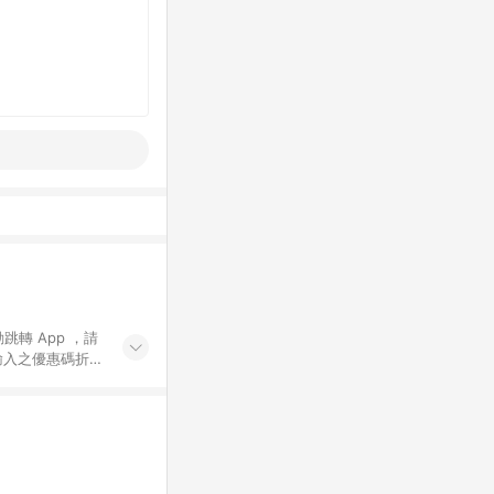
動跳轉 App ，請
輸入之優惠碼折
手動輸入之優惠
行為，不具贈點資
數將於出貨後 45 天
站上之商品規格、
 10. 點數紅包
PP 並完成訂單，不