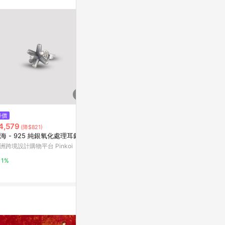
。
$2,781
$3,221
降價
孤品 80年代老瓷廠小獅子
925純銀7m
4,579
(降$821)
垂釣耳環
亞洲跨境設計購物平台 Pinkoi
海 - 925 純銀氧化處理耳釘
亞洲跨境設計購物
洲跨境設計購物平台 Pinkoi
1%
1%
1%