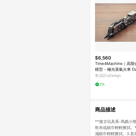
$6,560
Time4Machine｜高
模型 - 極光蒸氣火車 Daz
teamliner
有.設計uDesign
2%
商品描述
**復古玩具系-馬戲小
乾布或紙巾輕輕擦拭。*
濕紙巾輕輕擦拭。3.若