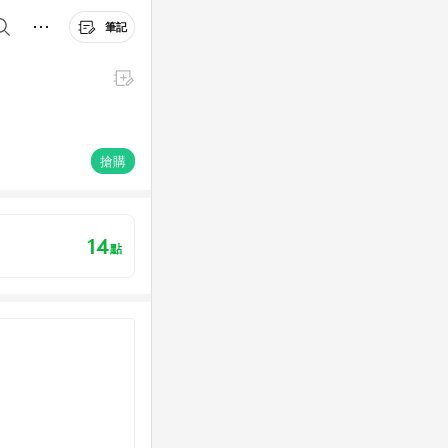
筆記
搶購
14
點