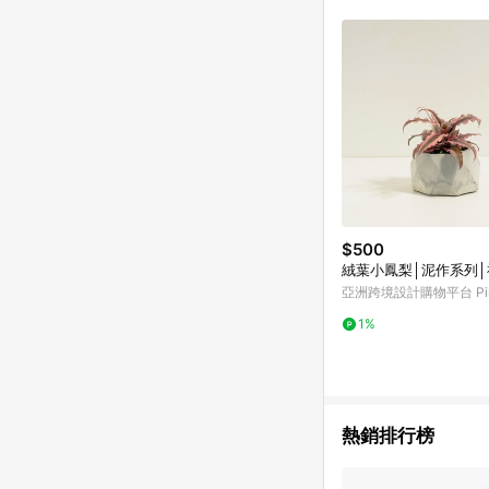
符合導購資格；承上，首次下
$500
絨葉小鳳梨│泥作系列
亞洲跨境設計購物平台 Pin
1%
熱銷排行榜