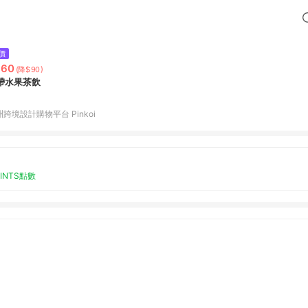
價
360
(降$90)
帶水果茶飲
跨境設計購物平台 Pinkoi
OINTS點數