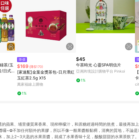
$45
降價
綠茶/玉
午茶時光 心靈SPA明信片
$169
$
(降$170)
音/日式焙
亞洲跨境設計購物平台 Pinkoi
[家速配]金葉金獎茶包-日月潭紅
【
入組
玉紅茶2.5g X15
卡
1%
萬家福線上購物
c
1%
選的蘋果、埔里優質果香果、現榨檸檬汁，和蔗糖經過時間的熬煮，最後再加
醬囉~✿不加任何額外的果膠，所以不像一般果醬般黏稠，清爽的質地，不論是
的冷水，加上2~3大匙的水果茶醬，就成了水果香味十足，酸酸甜甜的水果茶飲了