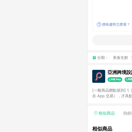
價格趨勢怎麼看？
分類：
美食生鮮
亞洲跨境設計
[一般商品贈點規則] 1.
在 App 交易），才
扣。 3. LINE 購物
碼)。 4. 透過 LIN
格，部分退款不在此限。 6. 
相似商品
熱銷
後發送。 8. 群眾募
顏色、價位、贈品如與 P
相似商品
使用規則請以點數紅包活動說