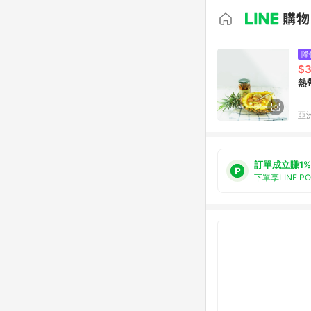
降
$
熱
亞洲
訂單成立賺1%
下單享LINE P