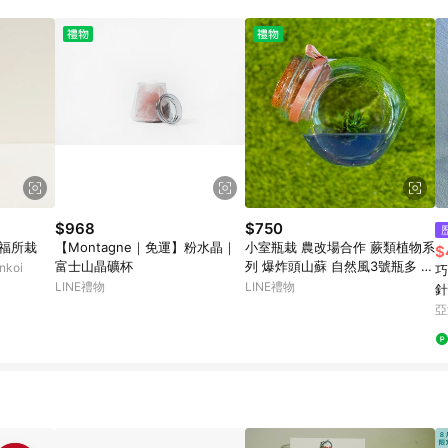
載 Pinkoi APP 後，需透過 LINE 購物前往 Pinkoi 頁面，方享導購資格
$968
$750
│福所栽
【Montagne｜免運】粉水晶｜
小室瓶栽 農改場合作 蕨類植物系
$
富士山晶礦杯
列 爆炸頭山蘇 自然風3號瓶多 自
koi
巧
然風 辦公室療癒小物 風水植物盆
LINE禮物
LINE禮物
針
栽 植物有保固好照顧 桌上擺件
亞