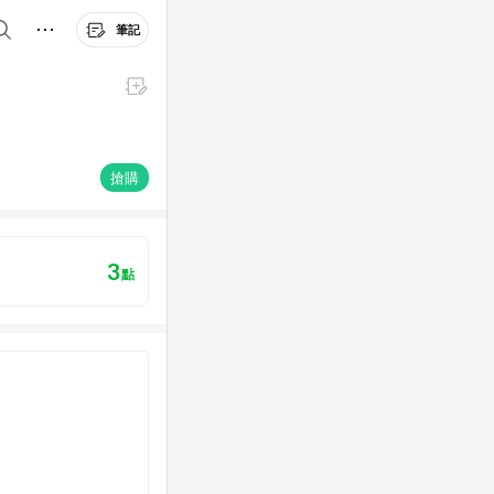
筆記
搶購
3
點