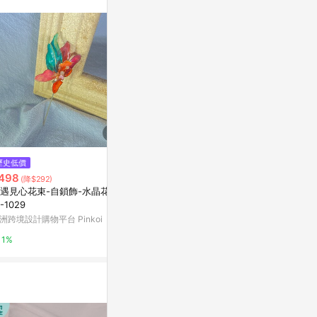
。
$13,400
歷史低價
降價
法式時尚精品絲巾 優雅韻味的印
498
$5,373
(降$292)
(降$5
花 日本製
遇見心花束-自鎖飾-水晶花胸
Dragonfly bi
亞洲跨境設計購物平台 Pinkoi
-1029
ANDER MCQU
Man
洲跨境設計購物平台 Pinkoi
Nugnes
1%
1%
4%