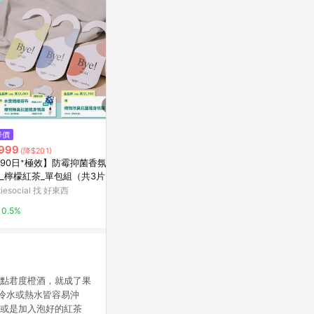
降價
限時加碼
限時加碼
999
$26
$320
(降$201)
90日⁺極效】防霉抑菌香氛吊
🇯🇵日本鹿兒島焙茶粉/靜岡抹茶
【香茗茶居】
_檸檬紅茶_單包組（共3片）
粉｜飲品專用規格 無糖茶粉 隨手
600g/袋✪原
包 沖泡飲品｜抹茶 焙茶 即沖粉
itiesocial 找 好東西
蝦皮購物
蝦皮購物
無添加
0.5%
4.4%
1%
上點君度橙酒，就成了果
冷水或熱水皆容易沖
。或是加入泡好的紅茶