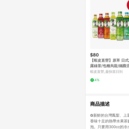
$80
【蝦皮直營】原萃 日式
露綠茶/包種烏龍/鐵觀
茶/玄米綠茶 580mlx4
蝦皮直營_最快當日到
4%
商品描述
✿新鮮的台灣鳳梨、上
香味十足的熱帶水果茶
泡。只要用300cc