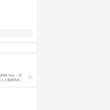
動跳轉 App ，請
輸入之優惠碼折
手動輸入之優惠
行為，不具贈點資
數將於出貨後 45 天
站上之商品規格、
 10. 點數紅包
PP 並完成訂單，不