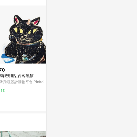
。
70
$3,157
降價
貓透明貼_台客黑貓
白貓原創油畫寵物動物肖像貓愛
$1,839
(降$1
好者藝術
洲跨境設計購物平台 Pinkoi
蓬鬆薑黃色貓
亞洲跨境設計購物平台 Pinkoi
術貓咪愛好者禮物 作者 Ri
1%
SK
亞洲跨境設計購物
1%
1%