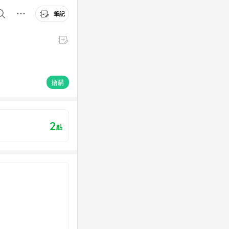
筆記
搶購
2
點