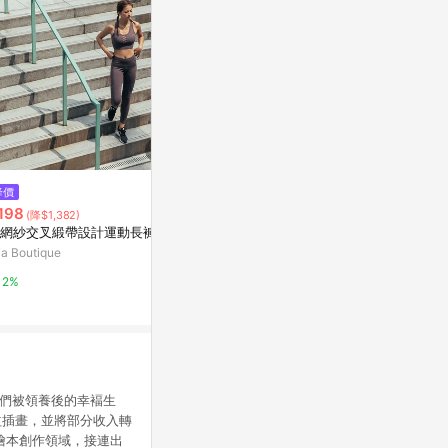
$1,480
降價
歷史低價
【SHADOW】5128020007 24S
198
$690
(降$1,382)
(降$1,2
S EZ-05 EAZY PANTS 腰頭鬆緊
網紗交叉緞帶設計運動長褲
裝飾貼章寬鬆
九分西裝褲 (二色)
化學原宿
a Boutique
新光三越skm on
3%
2%
1%
貓們被領養後的幸褔生
益插畫，並將部分收入轉
繪本創作領域，接連出