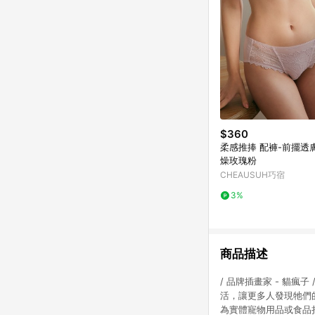
$360
柔感推捧 配褲-前擺透
燥玫瑰粉
CHEAUSUH巧宿
3%
商品描述
/ 品牌插畫家 - 貓
活，讓更多人發現牠們
為實體寵物用品或食品