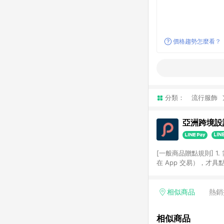
價格趨勢怎麼看？
分類：
流行服飾
亞洲跨境設計
[一般商品贈點規則] 1.
在 App 交易），才
扣。 3. LINE 購物
碼)。 4. 透過 LIN
格，部分退款不在此限。 6. 
相似商品
熱銷
後發送。 8. 群眾募
顏色、價位、贈品如與 P
相似商品
使用規則請以點數紅包活動說