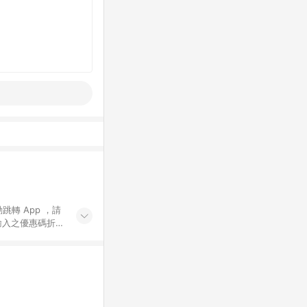
動跳轉 App ，請
輸入之優惠碼折
手動輸入之優惠
行為，不具贈點資
數將於出貨後 45 天
站上之商品規格、
 10. 點數紅包
PP 並完成訂單，不