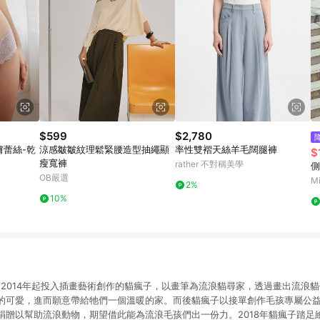
$599
$2,780
膚蕾絲-乾
涼感皺皺紋理鬆緊腰造型抽繩顯
率性雙褶天絲羊毛闊腿褲
$
瘦寬褲
rather 不對稱美學
側
OB嚴選
Mi
2%
10%
瘋子 /2014年起投入插畫藝術創作的貓瘋子，以畫筆為流浪貓尋家，透過畫出流浪
的可愛，進而願意帶給牠們一個溫暖的家。而後貓瘋子以接單創作毛孩專屬公
捐贈以幫助流浪動物，期望借此能為流浪毛孩們出一份力。2018年貓瘋子踏足