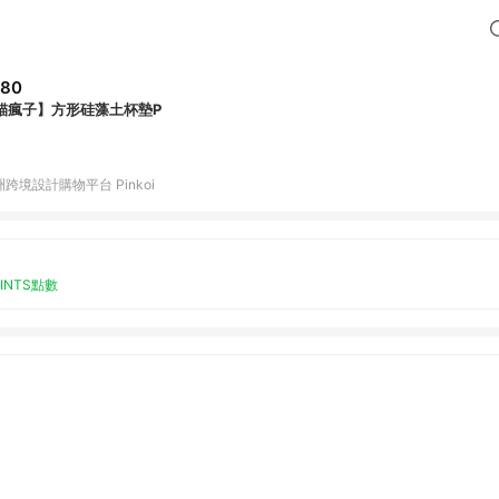
280
貓瘋子】方形硅藻土杯墊P
跨境設計購物平台 Pinkoi
OINTS點數