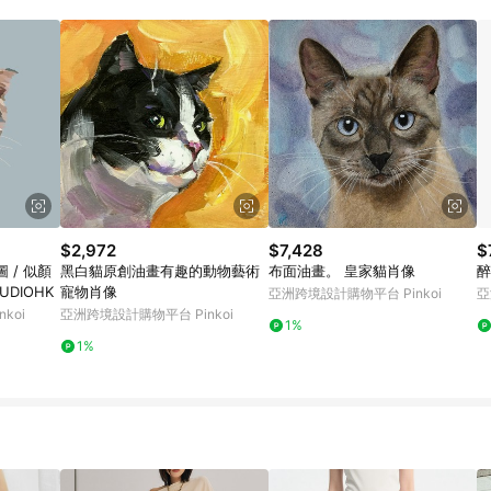
載 Pinkoi APP 後，需透過 LINE 購物前往 Pinkoi 頁面，方享導購資格
$2,972
$7,428
$
圖 / 似顏
黑白貓原創油畫有趣的動物藝術
布面油畫。 皇家貓肖像
醉
UDIOHK
寵物肖像
亞洲跨境設計購物平台 Pinkoi
亞
koi
亞洲跨境設計購物平台 Pinkoi
1%
1%