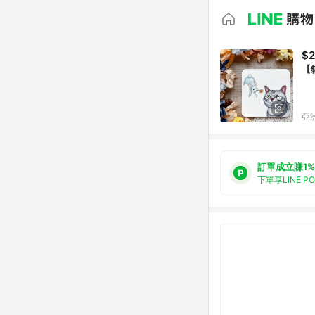
$
【
亞洲
訂單成立賺1%
下單享LINE P