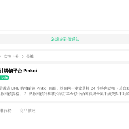
設定到價通知
女性下著
長褲
購物平台 Pinkoi
 需透過 LINE 購物前往 Pinkoi 頁面，並在同一瀏覽器於 24 小時內結帳（若自
具點數回饋資格。 2. 點數回饋計算將扣除訂單金額中的運費與金流手續費與手動
點數回饋訂單不得享有 Pinkoi 站方優惠，例如首購優惠，P coins，全站(不包含
E 購物連結到 Pinkoi 以外之網站購買之商品不具贈點資格。 5. 取消訂單或退貨
APP 請更新至Android v4.6.0 / iOS v4.1.5 以上才具贈點資格。 7. 點
排行榜
商品描述
資商品，禮物卡，開館保證金，補運費，攤位費等不具贈點資格。 9. LINE 購物
inkoi 商品資訊頁及購物車不符，以 Pinkoi 購物商品資訊頁及購物車標示為準。
明為準。 11. 若於 LINE 購物前往 Pinkoi 頁面後才首次下載 Pinkoi A