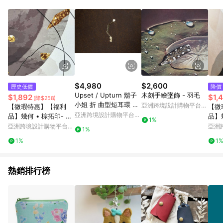
Android v4.6.0 / iOS v4.1.5 以上才具贈點資格。 7. 點數將於出
貨後 45 天後發送。 8. 群眾募資商品，禮物卡，開館保證金，補
運費，攤位費等不具贈點資格。 9. LINE 購物站上之商品規格、
顏色、價位、贈品如與 Pinkoi 商品資訊頁及購物車不符，以
Pinkoi 購物商品資訊頁及購物車標示為準。 10. 點數紅包使用規
則請以點數紅包活動說明為準。 11. 若於 LINE 購物前往 Pinkoi
頁面後才首次下載 Pinkoi APP 並完成訂單，不符合導購資格；承
上，首次下載 Pinkoi APP 後，需透過 LINE 購物前往 Pinkoi 頁
面，方享導購資格。
$4,980
$2,600
歷史低價
降價
Upset / Upturn 鬍子
木刻手繪墜飾 - 羽毛
$1,892
$1,
(降$258)
小姐 折 曲型短耳環 Cu
亞洲跨境設計購物平台
【微瑕特惠】【福利
【微
rved Short Earring
Pinkoi
亞洲跨境設計購物平台
品】幾何 • 棕拓印- 幾
品】
1%
Pinkoi
何掛畫/居家佈置/掛畫
I- 
亞洲跨境設計購物平台
亞洲
1%
Pinkoi
Pinko
1%
1
熱銷排行榜