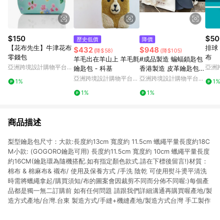
$150
$50
歷史低價
降價
【花布先生】牛津花布
排球
$432
$948
(降$58)
(降$105)
零錢包
布
羊毛出在羊山上 羊毛氈
#成品製造 蝙蝠鎖匙包
亞洲跨境設計購物平台
亞洲
鑰匙包 - 科基
香港製造 皮革鑰匙包
Pinkoi
Pinko
多容量 手工皮革
亞洲跨境設計購物平台
亞洲跨境設計購物平台
1%
1
Pinkoi
Pinkoi
1%
1%
商品描述
梨型鑰匙包尺寸：大款:長度約13cm 寬度約 11.5cm 蠟繩平量長度約18C
M小款: (GOGORO鑰匙可用) 長度約11.5cm 寬度約 10cm 蠟繩平量長度
約16CM(鑰匙環為隨機搭配.如有指定顏色款式.請在下標後留言!)材質：
棉布 & 棉麻布& 襯布/ 使用及保養方式 /手洗 陰乾 可使用熨斗燙平清洗
時需將蠟繩拿起/購買須知/布的圖案會因裁剪不同而分佈不同喔:)每個產
品都是獨一無二訂購前 如有任何問題 請跟我們詳細溝通再購買喔產地/製
造方式產地/台灣.台東 製造方式/手縫+機縫產地/製造方式台灣 手工製作