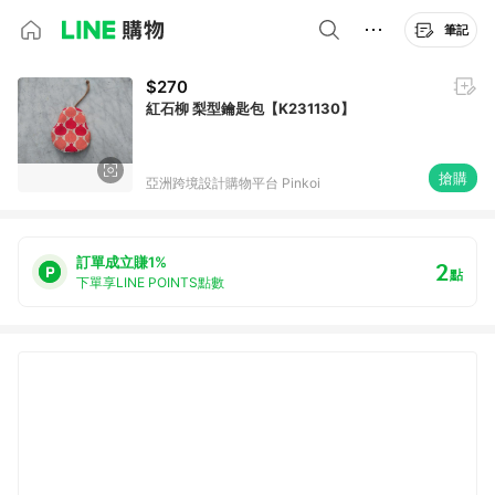
筆記
$270
紅石柳 梨型鑰匙包【K231130】
搶購
亞洲跨境設計購物平台 Pinkoi
訂單成立賺1%
2
點
下單享LINE POINTS點數