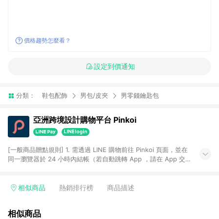
價格趨勢怎麼看？
設定到價通知
分類：
鞋包配飾
男包/皮夾
男零錢鑰匙包
亞洲跨境設計購物平台 Pinkoi
[一般商品贈點規則] 1. 需透過 LINE 購物前往 Pinkoi 頁面，並在
同一瀏覽器於 24 小時內結帳（若自動跳轉 App ，請在 App 交
易），才具點數回饋資格。 2. 點數回饋計算將扣除訂單金額中的
運費與金流手續費與手動輸入之優惠碼折扣。 3. LINE 購物點數
回饋訂單不得享有 Pinkoi 站方優惠，例如首購優惠，P coins，
相似商品
熱銷排行榜
商品描述
全站(不包含手動輸入之優惠碼)。 4. 透過 LINE 購物連結到
Pinkoi 以外之網站購買之商品不具贈點資格。 5. 取消訂單或退貨
相似商品
行為，不具贈點資格，部分退款不在此限。 6. APP 請更新至