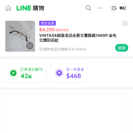
筆記
歷史低價
$4,220
(降$468)
VINTAGE絕版老品全新古董眼鏡14KGP 金色
立體刻花紋
搶購
亞洲跨境設計購物平台 Pinkoi
訂單成立賺1%
近一年最省
42
$468
點