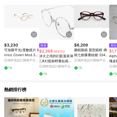
Android v4.6.0 / iOS v4.1.5 以上才具贈點資格。 7. 點數將於出
貨後 45 天後發送。 8. 群眾募資商品，禮物卡，開館保證金，補
運費，攤位費等不具贈點資格。 9. LINE 購物站上之商品規格、
顏色、價位、贈品如與 Pinkoi 商品資訊頁及購物車不符，以
Pinkoi 購物商品資訊頁及購物車標示為準。 10. 點數紅包使用規
則請以點數紅包活動說明為準。 11. 若於 LINE 購物前往 Pinkoi
頁面後才首次下載 Pinkoi APP 並完成訂單，不符合導購資格；承
上，首次下載 Pinkoi APP 後，需透過 LINE 購物前往 Pinkoi 頁
面，方享導購資格。
$3,230
$6,209
降價
歷史
可加購平光/度數鏡片 E
圓框眼鏡 梨型鏡框 傳
$2,368
$1,
(降$292)
nrico Coveri Mod.313
統七枚蝶番鉸鏈 334-C
冰火之境的幻藍溫泉湖
Alp
510 90年代古董眼鏡
4
亞洲跨境設計購物平台
亞洲跨境設計購物平台
│冰幻藍銀輕量鈦緞面
瑰金
Pinkoi
Pinkoi
套圈圓框濾藍光眼鏡
古董
亞洲跨境設計購物平台
亞洲
1%
1%
Pinkoi
Pinko
1%
1
熱銷排行榜