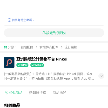
價格趨勢怎麼看？
設定到價通知
分類：
鞋包配飾
女性飾品配件
流行鏡框
亞洲跨境設計購物平台 Pinkoi
[一般商品贈點規則] 1. 需透過 LINE 購物前往 Pinkoi 頁面，並在
同一瀏覽器於 24 小時內結帳（若自動跳轉 App ，請在 App 交
易），才具點數回饋資格。 2. 點數回饋計算將扣除訂單金額中的
運費與金流手續費與手動輸入之優惠碼折扣。 3. LINE 購物點數
回饋訂單不得享有 Pinkoi 站方優惠，例如首購優惠，P coins，
相似商品
熱銷排行榜
商品描述
全站(不包含手動輸入之優惠碼)。 4. 透過 LINE 購物連結到
Pinkoi 以外之網站購買之商品不具贈點資格。 5. 取消訂單或退貨
相似商品
行為，不具贈點資格，部分退款不在此限。 6. APP 請更新至