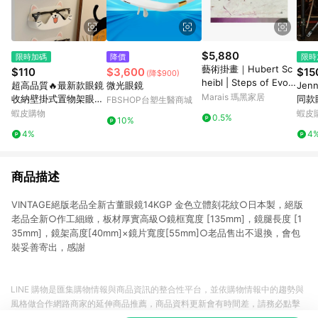
$5,880
限時加碼
降價
限時
藝術掛畫｜Hubert Sc
$110
$3,600
$15
(降$900)
heibl | Steps of Evolu
超高品質🔥最新款眼鏡
微光眼鏡
Jen
tion - 霧金色鋁框
Marais 瑪黑家居
收納壁掛式置物架眼睛
同款
FBSHOP台塑生醫商城
架酷狗萌貓可愛眼鏡框
SSE
蝦皮購物
蝦皮
0.5%
10%
眼睛盒1mjr
PIN
4%
4
商品描述
VINTAGE絕版老品全新古董眼鏡14KGP 金色立體刻花紋○日本製，絕版
老品全新○作工細緻，板材厚實高級○鏡框寬度 [135mm]，鏡腿長度 [1
35mm]，鏡架高度[40mm]×鏡片寬度[55mm]○老品售出不退換，會包
裝妥善寄出，感謝
LINE 購物是匯集購物情報與商品資訊的整合性平台，並依購物情報中的趨勢與
風格做合作網路商家的延伸商品推薦，商品資料更新會有時間差，請務必點擊
商品至各合作網路商家，確認現售價與購物條件，一切資訊以合作廠商網頁為