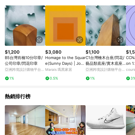
Android v4.6.0 / iOS v4.1.5 以上才具贈點資格。 7. 點數將於出
貨後 45 天後發送。 8. 群眾募資商品，禮物卡，開館保證金，補
運費，攤位費等不具贈點資格。 9. LINE 購物站上之商品規格、
顏色、價位、贈品如與 Pinkoi 商品資訊頁及購物車不符，以
Pinkoi 購物商品資訊頁及購物車標示為準。 10. 點數紅包使用規
則請以點數紅包活動說明為準。 11. 若於 LINE 購物前往 Pinkoi
頁面後才首次下載 Pinkoi APP 並完成訂單，不符合導購資格；承
上，首次下載 Pinkoi APP 後，需透過 LINE 購物前往 Pinkoi 頁
面，方享導購資格。
$1,200
$3,080
$1,100
$1,5
B5台灣肖楠10分印章/
Homage to the Squar
C1台灣檜木台座/閃花/
CCNA
公司印章/閃花印章
e(Sunny Days) | Jose
藝品類底座/實木底座/
on 1.
f Albers - 銀色鋁框-中
擺飾底座/聚寶盆底座
亞洲跨境設計購物平台
Marais 瑪黑家居
亞洲跨境設計購物平台
cour
尺寸
Pinkoi
Pinkoi
1%
0.5%
1%
3
熱銷排行榜