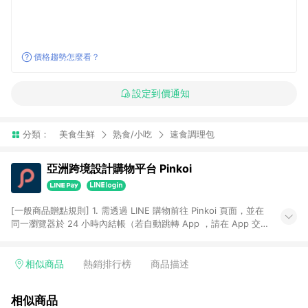
價格趨勢怎麼看？
設定到價通知
分類：
美食生鮮
熟食/小吃
速食調理包
亞洲跨境設計購物平台 Pinkoi
[一般商品贈點規則] 1. 需透過 LINE 購物前往 Pinkoi 頁面，並在
同一瀏覽器於 24 小時內結帳（若自動跳轉 App ，請在 App 交
易），才具點數回饋資格。 2. 點數回饋計算將扣除訂單金額中的
運費與金流手續費與手動輸入之優惠碼折扣。 3. LINE 購物點數
回饋訂單不得享有 Pinkoi 站方優惠，例如首購優惠，P coins，
相似商品
熱銷排行榜
商品描述
全站(不包含手動輸入之優惠碼)。 4. 透過 LINE 購物連結到
Pinkoi 以外之網站購買之商品不具贈點資格。 5. 取消訂單或退貨
相似商品
行為，不具贈點資格，部分退款不在此限。 6. APP 請更新至