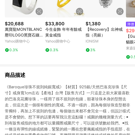
$20,688
$33,800
$1,380
降價
萬寶龍MONTBLANC
今生金飾 年年有餘戒
【Recovery】出神戒
$29
壓印LOGO黑寶石鑲飾
黃金戒指
指（亮銀）
【Gu
寬版戒指(銀)
Yahoo購物中心
Yahoo購物中心
IONISM
貓眼
女戒
東森購
0.3%
0.3%
3%
型戒
0.
夕 
商品描述
《Baroque珍珠不規則純銀寬戒》【材質】925銀/天然巴洛克珍珠【尺
寸】戒身寬1cm左右【產地】台灣【販售方式】一只這是之前大家最喜歡
的巴洛克花瓣珍珠，一樣用了很不規則的包鑲，順著珍珠本身的型態去
走，但這次是一個很有個性的寬戒。不過一樣的，因為每個珍珠造型都非
常獨特，再加上不規則的包邊，每個做出來都不會完全一樣，但設計樣式
是不會變的。想下單的話要再幫我注意這點囉！戒圍的幾種測量方式：￭
到有販售戒指的地方都可以量國際戒圍尺寸，可以提供號數給我們。￭找
一條沒有彈性的線或紙條，緊緊的繞一圈在您要佩戴戒指的手指底部，在