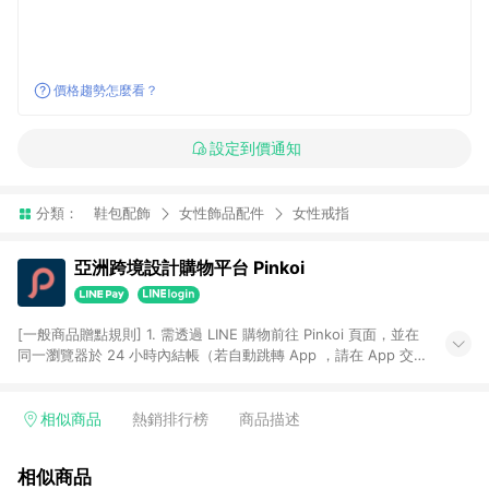
價格趨勢怎麼看？
設定到價通知
分類：
鞋包配飾
女性飾品配件
女性戒指
亞洲跨境設計購物平台 Pinkoi
[一般商品贈點規則] 1. 需透過 LINE 購物前往 Pinkoi 頁面，並在
同一瀏覽器於 24 小時內結帳（若自動跳轉 App ，請在 App 交
易），才具點數回饋資格。 2. 點數回饋計算將扣除訂單金額中的
運費與金流手續費與手動輸入之優惠碼折扣。 3. LINE 購物點數
回饋訂單不得享有 Pinkoi 站方優惠，例如首購優惠，P coins，
相似商品
熱銷排行榜
商品描述
全站(不包含手動輸入之優惠碼)。 4. 透過 LINE 購物連結到
Pinkoi 以外之網站購買之商品不具贈點資格。 5. 取消訂單或退貨
相似商品
行為，不具贈點資格，部分退款不在此限。 6. APP 請更新至