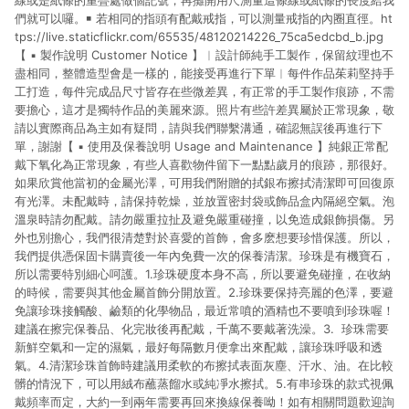
線或是紙條的重疊處做個記號，再攤開用尺測量這條線或紙條的長度給我
們就可以囉。￭ 若相同的指頭有配戴戒指，可以測量戒指的內圈直徑。ht
tps://live.staticflickr.com/65535/48120214226_75ca5edcbd_b.jpg
【 ▪ 製作說明 Customer Notice 】︱設計師純手工製作，保留紋理也不
盡相同，整體造型會是一樣的，能接受再進行下單︱每件作品茱莉堅持手
工打造，每件完成品尺寸皆存在些微差異，有正常的手工製作痕跡，不需
要擔心，這才是獨特作品的美麗來源。照片有些許差異屬於正常現象，敬
請以實際商品為主如有疑問，請與我們聯繫溝通，確認無誤後再進行下
單，謝謝【 ▪ 使用及保養說明 Usage and Maintenance 】純銀正常配
戴下氧化為正常現象，有些人喜歡物件留下一點點歲月的痕跡，那很好。
如果欣賞他當初的金屬光澤，可用我們附贈的拭銀布擦拭清潔即可回復原
有光澤。未配戴時，請保持乾燥，並放置密封袋或飾品盒內隔絕空氣。泡
溫泉時請勿配戴。請勿嚴重拉扯及避免嚴重碰撞，以免造成銀飾損傷。另
外也別擔心，我們很清楚對於喜愛的首飾，會多麽想要珍惜保護。所以，
我們提供憑保固卡購賣後一年內免費一次的保養清潔。珍珠是有機寶石，
所以需要特別細心呵護。1.珍珠硬度本身不高，所以要避免碰撞，在收納
的時候，需要與其他金屬首飾分開放置。2.珍珠要保持亮麗的色澤，要避
免讓珍珠接觸酸、鹼類的化學物品，最近常噴的酒精也不要噴到珍珠喔！
建議在擦完保養品、化完妝後再配戴，千萬不要戴著洗澡。3. 珍珠需要
新鮮空氣和一定的濕氣，最好每隔數月便拿出來配戴，讓珍珠呼吸和透
氣。4.清潔珍珠首飾時建議用柔軟的布擦拭表面灰塵、汗水、油。在比較
髒的情況下，可以用絨布蘸蒸餾水或純凈水擦拭。5.有串珍珠的款式視佩
戴頻率而定，大約一到兩年需要再回來換線保養呦！如有相關問題歡迎詢