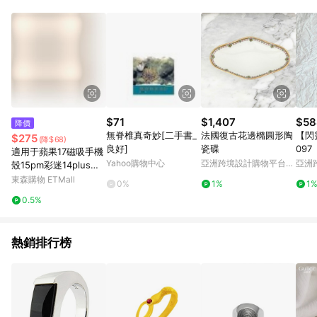
Android v4.6.0 / iOS v4.1.5 以上才具贈點資格。 7. 點數將於出
貨後 45 天後發送。 8. 群眾募資商品，禮物卡，開館保證金，補
運費，攤位費等不具贈點資格。 9. LINE 購物站上之商品規格、
顏色、價位、贈品如與 Pinkoi 商品資訊頁及購物車不符，以
Pinkoi 購物商品資訊頁及購物車標示為準。 10. 點數紅包使用規
則請以點數紅包活動說明為準。 11. 若於 LINE 購物前往 Pinkoi
頁面後才首次下載 Pinkoi APP 並完成訂單，不符合導購資格；承
上，首次下載 Pinkoi APP 後，需透過 LINE 購物前往 Pinkoi 頁
面，方享導購資格。
$71
$1,407
$58
降價
無脊椎真奇妙[二手書_
法國復古花邊橢圓形陶
【閃
$275
(降$68)
良好]
瓷碟
097
適用于蘋果17磁吸手機
Yahoo購物中心
亞洲跨境設計購物平台
亞洲
殼15pm彩迷14plus雙
Pinkoi
Pinko
層p硅膠iphone16pro
東森購物 ETMall
0%
1%
1
max軍旅保護套戰術防
0.5%
摔高級耐用磨軍事風m
agsafe
熱銷排行榜