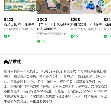
$223
$300
$298
$22
湖光山色 PET 紙膠帶
【本 To Do】模造紙霧
動物同樂會 | PET膠帶
天使
面印刷紙膠帶
亞洲跨境設計購物平台
亞洲跨境設計購物平台
亞洲
Pinkoi
Pinkoi
Pinko
亞洲跨境設計購物平台
1%
1%
1
Pinkoi
1%
商品描述
讓可愛陪你一起記錄生活 💜UGLYMEWS 和紙膠帶 以品牌原創貓咪插畫
設計，圖案細緻又療癒。每捲長度5M，用量充足，能自由裁剪，隨心拼
貼。無論是裝飾 手帳、卡片、筆記本、禮物包裝，或點綴在任何小物
上，都能瞬間增添萌力與獨特感。實用與收藏兼具，手帳控、文具控絕對
不能錯過！✨ 商品特色🐾5M長度，份量足，剪貼隨心所欲🐾UGLYMEW
S 原創貓咪設計，獨家插畫可愛療癒🐾適合手帳、卡片、禮物包裝、筆記
本裝飾🐾文具迷、手帳迷必收小物