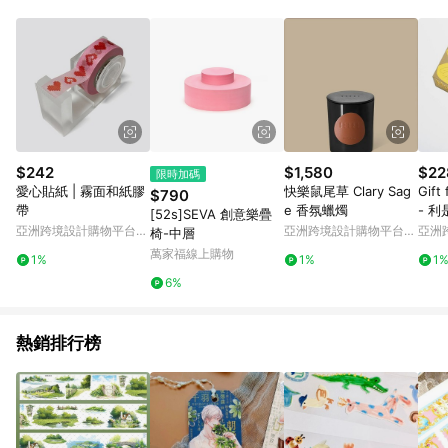
Android v4.6.0 / iOS v4.1.5 以上才具贈點資格。 7. 點數將於出
貨後 45 天後發送。 8. 群眾募資商品，禮物卡，開館保證金，補
運費，攤位費等不具贈點資格。 9. LINE 購物站上之商品規格、
顏色、價位、贈品如與 Pinkoi 商品資訊頁及購物車不符，以
Pinkoi 購物商品資訊頁及購物車標示為準。 10. 點數紅包使用規
則請以點數紅包活動說明為準。 11. 若於 LINE 購物前往 Pinkoi
頁面後才首次下載 Pinkoi APP 並完成訂單，不符合導購資格；承
上，首次下載 Pinkoi APP 後，需透過 LINE 購物前往 Pinkoi 頁
面，方享導購資格。
$242
$1,580
$22
限時加碼
愛心貼紙 | 霧面和紙膠
快樂鼠尾草 Clary Sag
Gift
$790
帶
e 香氛蠟燭
- 
[52s]SEVA 創意樂疊
(6個
亞洲跨境設計購物平台
亞洲跨境設計購物平台
亞洲
椅-中層
Pinkoi
Pinkoi
Pinko
萬家福線上購物
1%
1%
1
6%
熱銷排行榜