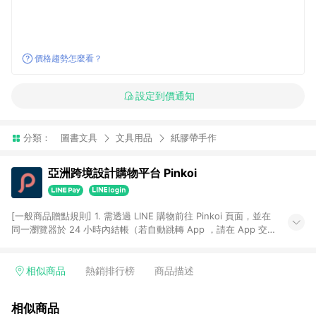
價格趨勢怎麼看？
設定到價通知
分類：
圖書文具
文具用品
紙膠帶手作
亞洲跨境設計購物平台 Pinkoi
[一般商品贈點規則] 1. 需透過 LINE 購物前往 Pinkoi 頁面，並在
同一瀏覽器於 24 小時內結帳（若自動跳轉 App ，請在 App 交
易），才具點數回饋資格。 2. 點數回饋計算將扣除訂單金額中的
運費與金流手續費與手動輸入之優惠碼折扣。 3. LINE 購物點數
回饋訂單不得享有 Pinkoi 站方優惠，例如首購優惠，P coins，
相似商品
熱銷排行榜
商品描述
全站(不包含手動輸入之優惠碼)。 4. 透過 LINE 購物連結到
Pinkoi 以外之網站購買之商品不具贈點資格。 5. 取消訂單或退貨
相似商品
行為，不具贈點資格，部分退款不在此限。 6. APP 請更新至