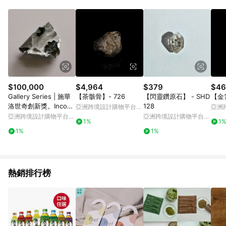
Android v4.6.0 / iOS v4.1.5 以上才具贈點資格。 7. 點數將於出
貨後 45 天後發送。 8. 群眾募資商品，禮物卡，開館保證金，補
運費，攤位費等不具贈點資格。 9. LINE 購物站上之商品規格、
顏色、價位、贈品如與 Pinkoi 商品資訊頁及購物車不符，以
Pinkoi 購物商品資訊頁及購物車標示為準。 10. 點數紅包使用規
則請以點數紅包活動說明為準。 11. 若於 LINE 購物前往 Pinkoi
頁面後才首次下載 Pinkoi APP 並完成訂單，不符合導購資格；承
上，首次下載 Pinkoi APP 後，需透過 LINE 購物前往 Pinkoi 頁
面，方享導購資格。
$100,000
$4,964
$379
$46
Gallery Series | 施華
【茶骸骨】- 726
【閃靈鑽原石】 - SHD
【金雲
洛世奇創新獎。Inconv
128
亞洲跨境設計購物平台
亞洲
ertible promise 胸
Pinkoi
Pinko
亞洲跨境設計購物平台
亞洲跨境設計購物平台
1%
1
Pinkoi
Pinkoi
1%
1%
熱銷排行榜