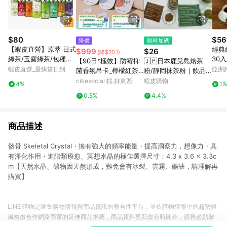
$80
$56
降價
限時加碼
【蝦皮直營】原萃 日式
經典
$999
$26
(降$201)
綠茶/玉露綠茶/包種烏
30入
【90日⁺極效】防霉抑
🇯🇵日本鹿兒島焙茶
龍/鐵觀音/日式焙茶/玄
蝦皮直營_最快當日到
亞洲
菌香氛吊卡_檸檬紅茶_
粉/靜岡抹茶粉｜飲品
米綠茶 580mlx4入組
Pinko
單包組（共3片）
專用規格 無糖茶粉 隨
citiesocial 找 好東西
蝦皮購物
4%
1
手包 沖泡飲品｜抹茶
0.5%
4.4%
焙茶 即沖粉 無添加
商品描述
骸骨 Skeletal Crystal・擁有強大的頻率能量・提高洞察力，想像力・具
有淨化作用・進階類療愈、冥想水晶的極佳選擇尺寸：4.3 x 3.6 x 3.3c
m【天然水晶、礦物因天然形成，難免會有冰裂、雲霧、礦缺，請理解再
購買】
LINE 購物是匯集購物情報與商品資訊的整合性平台，並依購物情報中的趨勢與
風格做合作網路商家的延伸商品推薦，商品資料更新會有時間差，請務必點擊
商品至各合作網路商家，確認現售價與購物條件，一切資訊以合作廠商網頁為