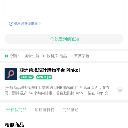
價格趨勢怎麼看？
設定到價通知
分類：
美食生鮮
飲料/沖泡品
茶葉茶包
亞洲跨境設計購物平台 Pinkoi
[一般商品贈點規則] 1. 需透過 LINE 購物前往 Pinkoi 頁面，並在
同一瀏覽器於 24 小時內結帳（若自動跳轉 App ，請在 App 交
易），才具點數回饋資格。 2. 點數回饋計算將扣除訂單金額中的
運費與金流手續費與手動輸入之優惠碼折扣。 3. LINE 購物點數
回饋訂單不得享有 Pinkoi 站方優惠，例如首購優惠，P coins，
相似商品
熱銷排行榜
商品描述
全站(不包含手動輸入之優惠碼)。 4. 透過 LINE 購物連結到
Pinkoi 以外之網站購買之商品不具贈點資格。 5. 取消訂單或退貨
相似商品
行為，不具贈點資格，部分退款不在此限。 6. APP 請更新至