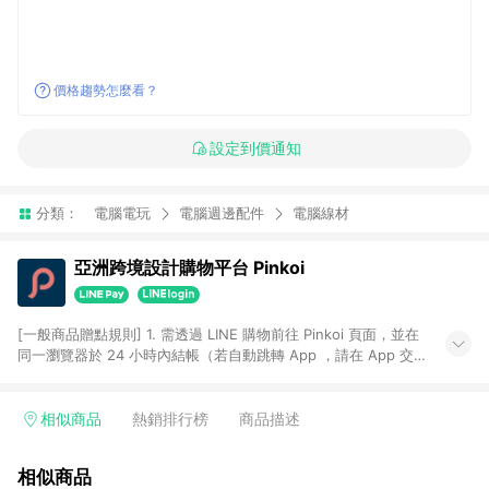
價格趨勢怎麼看？
設定到價通知
分類：
電腦電玩
電腦週邊配件
電腦線材
亞洲跨境設計購物平台 Pinkoi
[一般商品贈點規則] 1. 需透過 LINE 購物前往 Pinkoi 頁面，並在
同一瀏覽器於 24 小時內結帳（若自動跳轉 App ，請在 App 交
易），才具點數回饋資格。 2. 點數回饋計算將扣除訂單金額中的
運費與金流手續費與手動輸入之優惠碼折扣。 3. LINE 購物點數
回饋訂單不得享有 Pinkoi 站方優惠，例如首購優惠，P coins，
相似商品
熱銷排行榜
商品描述
全站(不包含手動輸入之優惠碼)。 4. 透過 LINE 購物連結到
Pinkoi 以外之網站購買之商品不具贈點資格。 5. 取消訂單或退貨
相似商品
行為，不具贈點資格，部分退款不在此限。 6. APP 請更新至