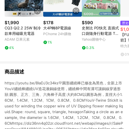
$1,990
$178
$590
歷史
CQ3 Qi2.2 25W 制冷
大4P轉8P電源線
史努比 PD快充 直插式
$1,
款車用磁吸充電器
口袋隨身行動電源 TYP
PChome 24h購物
【FU
E-C/Lightning 6000s
ADAM 亞果元素
Yahoo購物中心
箭】電
1%
eries
0平方
特力
4%
0.3%
0
商品描述
https://youtu.be/BIaDJ3c34ks💛圓形纏繞棒已修改為黑色，全新上市
YouV纏繞棒纏繞UV造花液銅線使用，纏繞棒中間有溝可讓銅線穿過形
狀:圓形、正方、三角、六角棒子高度:大約8CM以圓形為例，直徑大小1.
6CM、1.4CM、1.2CM、1CM、0.8CM、0.6CMYouV-Twine StickIt is
used for winding the copper wire of UV Dipping flower making liq
uid.Shape: round, square, triangle, hexagonTaking a circle as an e
xample, the diameter is 1.6CM、1.4CM、1.2CM、1CM、0.8CM、0.
6CMhttps://diz36nn4q02zr.cloudfront.net/webapi/images/r/SaleP