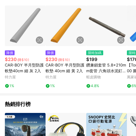
Android v4.6.0 / iOS v4.1.5 以上才具贈點資格。 7. 點數將於出
貨後 45 天後發送。 8. 群眾募資商品，禮物卡，開館保證金，補
運費，攤位費等不具贈點資格。 9. LINE 購物站上之商品規格、
顏色、價位、贈品如與 Pinkoi 商品資訊頁及購物車不符，以
Pinkoi 購物商品資訊頁及購物車標示為準。 10. 點數紅包使用規
則請以點數紅包活動說明為準。 11. 若於 LINE 購物前往 Pinkoi
頁面後才首次下載 Pinkoi APP 並完成訂單，不符合導購資格；承
上，首次下載 Pinkoi APP 後，需透過 LINE 購物前往 Pinkoi 頁
面，方享導購資格。
降價
降價
限時加碼
限時
$230
$230
$199
$17
(降$10)
(降$10)
CAR-BOY 半月型防護
CAR-BOY 半月型防護
鑽兼鎖套管 5.8×210m
【To
軟墊40cm 細 灰 2入
軟墊 40cm 細 黃 2入
m套管 六角頭水泥釘
00 
藍波釘 鑽掛鎖 水泥壁
特力屋
特力屋
蝦皮購物
萬家
釘 套管 鑽兼鎖套筒 SA
1%
1%
4.8%
6
C58-210-0
熱銷排行榜